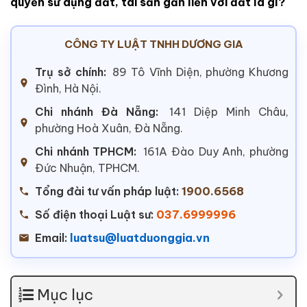
quyền sử dụng đất, tài sản gắn liền với đất là gì?
CÔNG TY LUẬT TNHH DƯƠNG GIA
Trụ sở chính:
89 Tô Vĩnh Diện, phường Khương
Đình, Hà Nội.
Chi nhánh Đà Nẵng:
141 Diệp Minh Châu,
phường Hoà Xuân, Đà Nẵng.
Chi nhánh TPHCM:
161A Đào Duy Anh, phường
Đức Nhuận, TPHCM.
Tổng đài tư vấn pháp luật:
1900.6568
Số điện thoại Luật sư:
037.6999996
Email:
luatsu@luatduonggia.vn
Mục lục