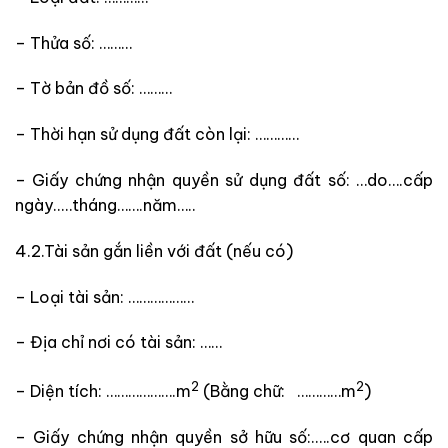
– Thửa số: ………
– Tờ bản đồ số: ………
– Thời hạn sử dụng đất còn lại: …………
– Giấy chứng nhận quyền sử dụng đất số: …do….cấp
ngày..…tháng…….năm…..
4.2.Tài sản gắn liền với đất (nếu có)
– Loại tài sản: ………………
– Địa chỉ nơi có tài sản: ……
2
2
– Diện tích: ……………….m
(Bằng chữ: …………m
)
– Giấy chứng nhận quyền sở hữu số:.….cơ quan cấp