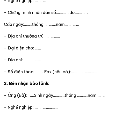
– Nghề nghiệp: …………
– Chứng minh nhân dân số:………….do:………….
Cấp ngày:……..tháng………….năm……………
– Địa chỉ thường trú: ……………
– Đại diện cho: ……
– Địa chỉ: ………………
– Số điện thoại: ……. Fax (nếu có):……………………….
2. Bên nhận bảo lãnh:
– Ông (Bà): .…Sinh ngày…………tháng ………..năm ………
– Nghề nghiệp: ……………………