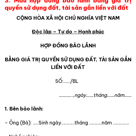
3. Mẫu hợp đồng bảo lãnh bằng giá trị
quyền sử dụng đất, tài sản gắn liền với đất
CỘNG HÒA XÃ HỘI CHỦ NGHĨA VIỆT NAM
Độc lâp – Tự do – Hạnh phúc
HỢP ĐỒNG BẢO LÃNH
BẰNG GIÁ TRỊ QUYỀN SỬ DỤNG ĐẤT, TÀI SẢN GẮN
LIỀN VỚI ĐẤT
SỐ:……/BL
………..,ngày……tháng……năm……
1.
Bên bảo lãnh:
– Ông (Bà): …..Sinh ngày…………tháng ………..năm …….…….