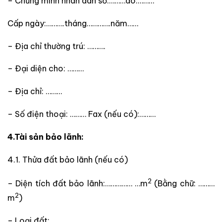
– Chứng minh nhân dân số:………do:………
Cấp ngày:……….tháng………….năm……
– Địa chỉ thường trú: ……….
– Đại diện cho: ………
– Địa chỉ: ………
– Số điện thoại: ……… Fax (nếu có):………
4.Tài sản bảo lãnh:
4.1. Thửa đất bảo lãnh (nếu có)
2
– Diện tích đất bảo lãnh:…………… …m
(Bằng chữ: ………
2
m
)
– Loại đất: …………