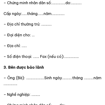
– Chứng minh nhân dân số:…………….do:…………
Cấp ngày:……tháng…….năm……………
– Địa chỉ thường trú: …………
– Đại diện cho: …
– Địa chỉ: ……
– Số điện thoại: ……. Fax (nếu có):……………..
3. Bên được bảo lãnh
– Ông (Bà): …………………Sinh ngày…………tháng ………..năm
…………….
– Nghề nghiệp: ……….