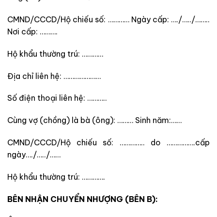
CMND/CCCD/Hộ chiếu số: ………… Ngày cấp: …./…../……..
Nơi cấp: ……….
Hộ khẩu thường trú: …………
Địa chỉ liên hệ: …………………
Số điện thoại liên hệ: ………..
Cùng vợ (chồng) là bà (ông): ……… Sinh năm:……
CMND/CCCD/Hộ chiếu số: ………….. do …………….cấp
ngày…./…../……
Hộ khẩu thường trú: ………….
BÊN NHẬN CHUYỂN NHƯỢNG (BÊN B):