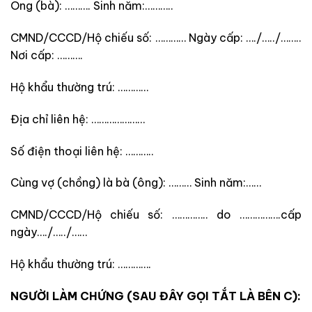
Ông (bà): ………. Sinh năm:………..
CMND/CCCD/Hộ chiếu số: ………… Ngày cấp: …./…../……..
Nơi cấp: ……….
Hộ khẩu thường trú: …………
Địa chỉ liên hệ: …………………
Số điện thoại liên hệ: ………..
Cùng vợ (chồng) là bà (ông): ……… Sinh năm:……
CMND/CCCD/Hộ chiếu số: ………….. do …………….cấp
ngày…./…../……
Hộ khẩu thường trú: ………….
NGƯỜI LÀM CHỨNG (SAU ĐÂY GỌI TẮT LÀ BÊN C):