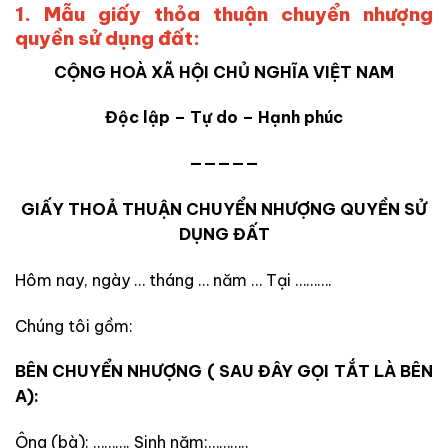
1. Mẫu giấy thỏa thuận chuyển nhượng
quyền sử dụng đất:
CỘNG HOÀ XÃ HỘI CHỦ NGHĨA VIỆT NAM
Độc lập – Tự do – Hạnh phúc
—————
GIẤY THOẢ THUẬN CHUYỂN NHƯỢNG QUYỀN SỬ
DỤNG ĐẤT
Hôm nay, ngày … tháng … năm … Tại ……….
Chúng tôi gồm:
BÊN CHUYỂN NHƯỢNG ( SAU ĐÂY GỌI TẮT LÀ BÊN
A):
Ông (bà): ………. Sinh năm:………..