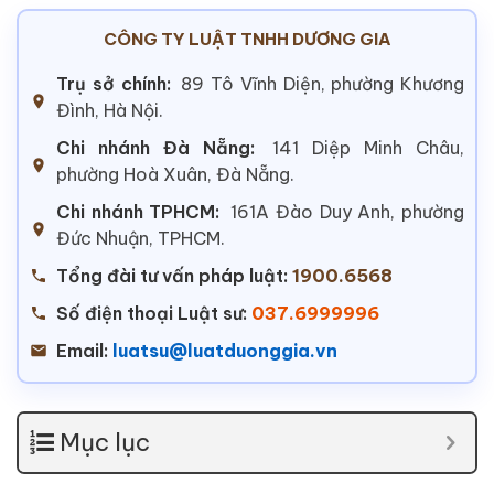
CÔNG TY LUẬT TNHH DƯƠNG GIA
Trụ sở chính:
89 Tô Vĩnh Diện, phường Khương
Đình, Hà Nội.
Chi nhánh Đà Nẵng:
141 Diệp Minh Châu,
phường Hoà Xuân, Đà Nẵng.
Chi nhánh TPHCM:
161A Đào Duy Anh, phường
Đức Nhuận, TPHCM.
Tổng đài tư vấn pháp luật:
1900.6568
Số điện thoại Luật sư:
037.6999996
Email:
luatsu@luatduonggia.vn
Mục lục