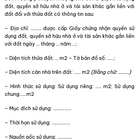
đất, quyền sở hữu nhà ở và tài sản khác gắn liền với
đất đối với thửa đất có thông tin sau:
– Địa chỉ: ……… được cấp Giấy chứng nhận quyền sử
dụng đất, quyền sở hữu nhà ở và tài sản khác gắn liền
với đất ngày … tháng … năm …;
– Diện tích thửa đất: … m2 – Tờ bản đồ số: ……;
– Diện tích căn nhà trên đất: …… m2
(Bằng chữ: ……..)
– Hình thức sử dụng: Sử dụng riêng: ….. m2; Sử dụng
chung:…..m2
– Mục đích sử dụng: …………….
– Thời hạn sử dụng: …………….
– Nguồn gốc sử dụng: ………….