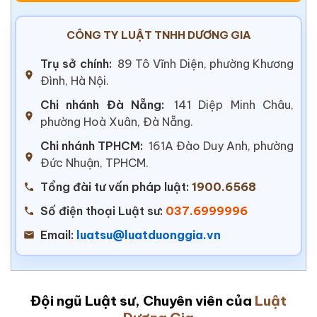
CÔNG TY LUẬT TNHH DƯƠNG GIA
Trụ sở chính:
89 Tô Vĩnh Diện, phường Khương
Đình, Hà Nội.
Chi nhánh Đà Nẵng:
141 Diệp Minh Châu,
phường Hoà Xuân, Đà Nẵng.
Chi nhánh TPHCM:
161A Đào Duy Anh, phường
Đức Nhuận, TPHCM.
Tổng đài tư vấn pháp luật:
1900.6568
Số điện thoại Luật sư:
037.6999996
Email:
luatsu@luatduonggia.vn
Đội ngũ Luật sư, Chuyên viên của
Luật