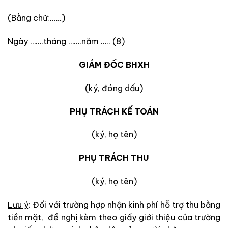
(Bằng chữ:
……
)
Ngày …….tháng …….năm ….. (8)
GIÁM ĐỐC BHXH
(ký, đóng dấu)
PHỤ TRÁCH KẾ TOÁN
(ký, họ tên)
PHỤ TRÁCH THU
(ký, họ tên)
Lưu ý
: Đối với trường hợp nhận kinh phí hỗ trợ thu bằng
tiền mặt, đề nghị kèm theo giấy giới thiệu của trường