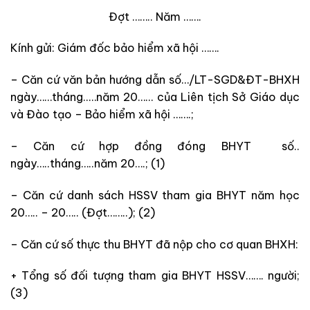
Đợt …….. Năm …….
Kính gửi: Giám đốc bảo hiểm xã hội …….
– Căn cứ văn bản hướng dẫn số…/LT-SGD&ĐT-BHXH
ngày……tháng..…năm 20…… của Liên tịch Sở Giáo dục
và Đào tạo – Bảo hiểm xã hội …….;
– Căn cứ hợp đồng đóng BHYT số..
ngày…..tháng…..năm 20….; (1)
– Căn cứ danh sách HSSV tham gia BHYT năm học
20….. – 20….. (Đợt……..); (2)
– Căn cứ số thực thu BHYT đã nộp cho cơ quan BHXH:
+ Tổng số đối tượng tham gia BHYT HSSV……. người;
(3)