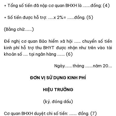
+ Tổng số tiền đã nộp cơ quan BHXH là ……..đồng; (4)
+ Số tiền được hỗ trợ: ……x 2%= …….đồng. (5)
(Bằng chữ:…….)
Đề nghị cơ quan Bảo hiểm xã hội ……. chuyển số tiền
kinh phí hỗ trợ thu BHYT được nhận như trên vào tài
khoản số ….. tại ngân hàng …….. (6)
Ngày……..tháng ……..năm 20….
ĐƠN VỊ SỬ DỤNG KINH PHÍ
HIỆU TRƯỞNG
(ký, đóng dấu)
Cơ quan BHXH duyệt chi số tiền: …….. đồng. (7)