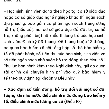
Điều này.
– Học sinh, sinh viên đang theo học tại cơ sở giáo dục
hoặc cơ sở giáo dục nghề nghiệp khác thì ngân sách
địa phương, bao gồm cả phần ngân sách trung ương
hỗ trợ (nếu có), nơi cơ sở giáo dục đó đặt trụ sở hỗ
trợ, không phân biệt hộ khẩu thường trú của học sinh,
sinh viên. Định kỳ 03 tháng, 06 tháng hoặc 12 tháng,
cơ quan bảo hiểm xã hội tổng hợp số thẻ bảo hiểm y
tế đã phát hành, số tiền thu của học sinh, sinh viên và
số tiền ngân sách nhà nước hỗ trợ đóng theo M
ẫ
u số 1
Phụ lục ban hành kèm theo Nghị định này, gửi cơ quan
tài chính đ
ể
chuyển kinh phí vào quỹ bảo hi
ể
m y
t
ế
theo quy định tại khoản 9 Điều này.
– Xác định số tiền đóng, hỗ trợ đối với một số đối
tượng khi nhà nước điều chỉnh mức đóng bảo hiểm y
tế, điều chỉnh mức lương cơ sở
(Điều 10)