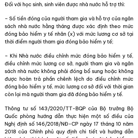
Đối với học sinh, sinh viên được nhà nước hỗ trợ thì:
– Số tiền đóng của người tham gia và hỗ trợ của ngân
sách nhà nước hằng tháng được xác định theo mức
đóng bảo hiểm y tế nhân (x) với mức lương cơ sở tại
thời điểm người tham gia đóng bảo hi
ể
m y t
ế
;
– Khi Nhà nước điều chỉnh mức đóng bảo hiểm y tế,
điều chỉnh mức lương cơ sở, người tham gia và ngân
sách nhà nước không phải đóng bổ sung hoặc không
được hoàn trả phần chênh lệch do điều chỉnh mức
đóng bảo hi
ể
m y t
ế
, mức lương cơ sở đối với thời gian
còn lại mà người tham gia đã đóng bảo hi
ể
m y t
ế
.
Thông tư số 143/2020/TT-BQP của Bộ trưởng Bộ
Quốc phòng hướng dẫn thực hiện một số điều của
Nghị định số 146/2018/NĐ-CP ngày 17 tháng 10 năm
2018 của Chính phủ quy định chi tiết và hướng dẫn