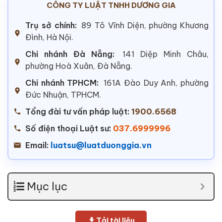
CÔNG TY LUẬT TNHH DƯƠNG GIA
Trụ sở chính:
89 Tô Vĩnh Diện, phường Khương
Đình, Hà Nội.
Chi nhánh Đà Nẵng:
141 Diệp Minh Châu,
phường Hoà Xuân, Đà Nẵng.
Chi nhánh TPHCM:
161A Đào Duy Anh, phường
Đức Nhuận, TPHCM.
Tổng đài tư vấn pháp luật:
1900.6568
Số điện thoại Luật sư:
037.6999996
Email:
luatsu@luatduonggia.vn
Mục lục
Tải tài liệu