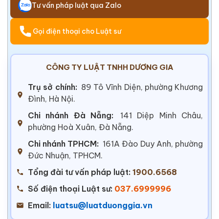
Tư vấn pháp luật qua Zalo
Gọi điện thoại cho Luật sư
CÔNG TY LUẬT TNHH DƯƠNG GIA
Trụ sở chính:
89 Tô Vĩnh Diện, phường Khương
Đình, Hà Nội.
Chi nhánh Đà Nẵng:
141 Diệp Minh Châu,
phường Hoà Xuân, Đà Nẵng.
Chi nhánh TPHCM:
161A Đào Duy Anh, phường
Đức Nhuận, TPHCM.
Tổng đài tư vấn pháp luật:
1900.6568
Số điện thoại Luật sư:
037.6999996
Email:
luatsu@luatduonggia.vn