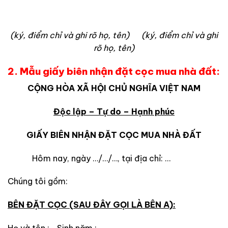
(ký, điểm chỉ và ghi rõ họ, tên)
(ký, điểm chỉ và ghi
rõ họ, tên)
2. Mẫu giấy biên nhận đặt cọc mua nhà đất:
CỘNG HÒA XÃ HỘI CHỦ NGHĨA VIỆT NAM
Độc lập – Tự do – Hạnh phúc
GIẤY BIÊN NHẬN ĐẶT CỌC MUA NHÀ ĐẤT
Hôm nay, ngày …/…/…, tại địa chỉ: …
Chúng tôi gồm:
BÊN
ĐẶT CỌC
(SAU ĐÂY GỌI LÀ BÊN A):