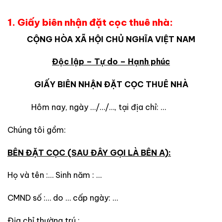
1. Giấy biên nhận đặt cọc thuê nhà:
CỘNG HÒA XÃ HỘI CHỦ NGHĨA VIỆT NAM
Độc lập – Tự do – Hạnh phúc
GIẤY BIÊN NHẬN ĐẶT CỌC THUÊ NHÀ
Hôm nay, ngày …/…/…, tại địa chỉ: …
Chúng tôi gồm:
BÊN
ĐẶT CỌC
(SAU ĐÂY GỌI LÀ BÊN A):
Họ và tên :… Sinh năm : …
CMND số :… do … cấp ngày: …
Địa chỉ thường trú :……