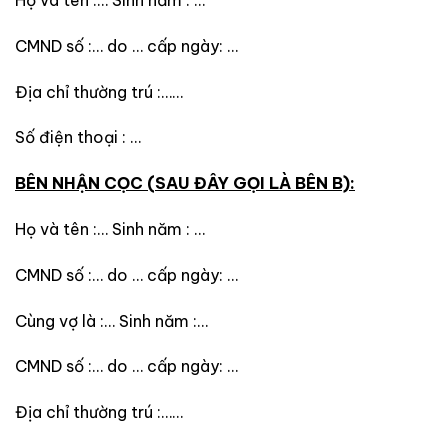
Họ và tên :… Sinh năm : …
CMND số :… do … cấp ngày: …
Địa chỉ thường trú :……
Số điện thoại : …
BÊN NHẬN
CỌC
(SAU ĐÂY GỌI LÀ BÊN B):
Họ và tên :… Sinh năm : …
CMND số :… do … cấp ngày: …
Cùng vợ là :… Sinh năm :…
CMND số :… do … cấp ngày: …
Địa chỉ thường trú :……