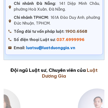
Chi nhánh Đà Nẵng:
141 Diệp Minh Châu,
phường Hoà Xuân, Đà Nẵng.
Chi nhánh TPHCM:
161A Đào Duy Anh, phường
Đức Nhuận, TPHCM.
Tổng đài tư vấn pháp luật:
1900.6568
Số điện thoại Luật sư:
037.6999996
Email:
luatsu@luatduonggia.vn
Đội ngũ Luật sư, Chuyên viên của
Luật
Dương Gia