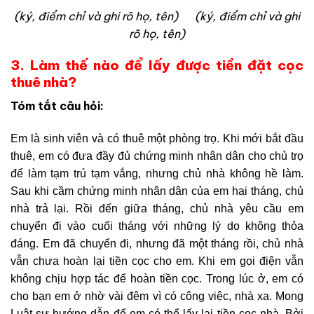
(ký, điểm chỉ và ghi rõ họ, tên)
(ký, điểm chỉ và ghi
rõ họ, tên)
3. Làm thế nào để lấy được tiền đặt cọc
thuê nhà?
Tóm tắt câu hỏi:
Em là sinh viên và có thuê một phòng trọ. Khi mới bắt đầu
thuê, em có đưa đầy đủ chứng minh nhân dân cho chủ trọ
để làm tạm trú tạm vắng, nhưng chủ nhà không hề làm.
Sau khi cầm chứng minh nhân dân của em hai tháng, chủ
nhà trả lại. Rồi đến giữa tháng, chủ nhà yêu cầu em
chuyển đi vào cuối tháng với những lý do không thỏa
đáng. Em đã chuyển đi, nhưng đã một tháng rồi, chủ nhà
vẫn chưa hoàn lại tiền cọc cho em. Khi em gọi điện vẫn
không chịu hợp tác để hoàn tiền cọc. Trong lúc ở, em có
cho bạn em ở nhờ vài đêm vì có công việc, nhà xa. Mong
Luật sư hướng dẫn để em có thể lấy lại tiền cọc nhà. Bởi