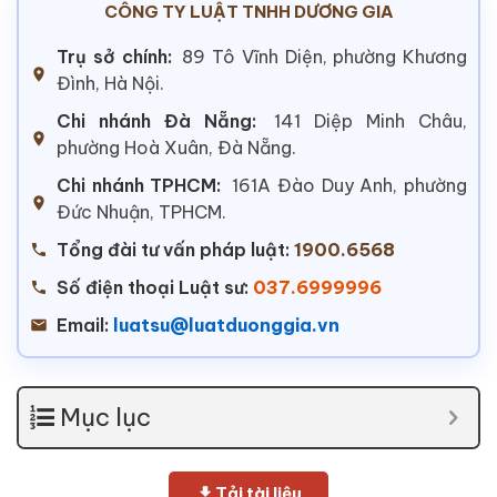
CÔNG TY LUẬT TNHH DƯƠNG GIA
Trụ sở chính:
89 Tô Vĩnh Diện, phường Khương
Đình, Hà Nội.
Chi nhánh Đà Nẵng:
141 Diệp Minh Châu,
phường Hoà Xuân, Đà Nẵng.
Chi nhánh TPHCM:
161A Đào Duy Anh, phường
Đức Nhuận, TPHCM.
Tổng đài tư vấn pháp luật:
1900.6568
Số điện thoại Luật sư:
037.6999996
Email:
luatsu@luatduonggia.vn
Mục lục
Tải tài liệu