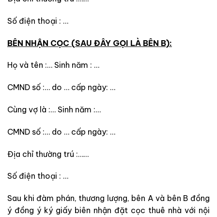
Số điện thoại : …
BÊN NHẬN
CỌC
(SAU ĐÂY GỌI LÀ BÊN B):
Họ và tên :… Sinh năm : …
CMND số :… do … cấp ngày: …
Cùng vợ là :… Sinh năm :…
CMND số :… do … cấp ngày: …
Địa chỉ thường trú :……
Số điện thoại : …
Sau khi đàm phán, thương lượng, bên A và bên B đồng
ý đồng ý ký giấy biên nhận đặt cọc thuê nhà với nội