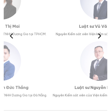
Luật sư Vũ Văn Huân
M.
Nguyên Kiểm sát viên Viện kiểm sát nhân dân tỉnh Phú Yên.
Trư
Luật sư Nguyễn Hoài Bão
g.
Nguyên Kiểm sát viên của Viện kiểm sát nhân dân TP Đà Nẵng.
Lu