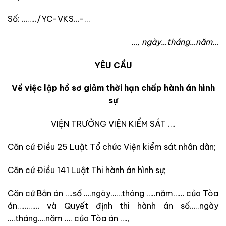
Số: ……../YC-VKS…-…
…, ngày…tháng…năm…
YÊU CẦU
Về việc lập hồ sơ giảm thời hạn chấp hành án hình
sự
VIỆN TRƯỞNG VIỆN KIỂM SÁT ….
Căn cứ Điều 25 Luật Tổ chức Viện kiểm sát nhân dân;
Căn cứ Điều 141 Luật Thi hành án hình sự;
Căn cứ Bản án ….số ….ngày……tháng …..năm…… của Tòa
án………… và Quyết định thi hành án số…..ngày
….tháng….năm …. của Tòa án ….,