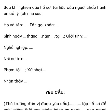
Sau khi nghiên cứu hồ sơ, tài liệu của người chấp hành
án có lý lịch như sau:
Họ và tên: ….; Tên gọi khác: ….
Sinh ngày ….tháng ….năm ….tại….; Giới tính: ….
Nghề nghiệp: ….
Nơi cư trú: ….
Phạm tội: …; Xử phạt….
Nhận thấy ….;
YÊU CẦU:
(Thủ trưởng đơn vị được yêu cầu)…….…… lập hồ sơ đề
nghị giảm thời hạn chấp hành án phạt …. cho người