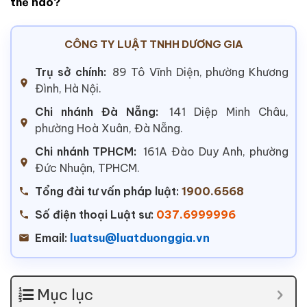
thế nào?
CÔNG TY LUẬT TNHH DƯƠNG GIA
Trụ sở chính:
89 Tô Vĩnh Diện, phường Khương
Đình, Hà Nội.
Chi nhánh Đà Nẵng:
141 Diệp Minh Châu,
phường Hoà Xuân, Đà Nẵng.
Chi nhánh TPHCM:
161A Đào Duy Anh, phường
Đức Nhuận, TPHCM.
Tổng đài tư vấn pháp luật:
1900.6568
Số điện thoại Luật sư:
037.6999996
Email:
luatsu@luatduonggia.vn
Mục lục