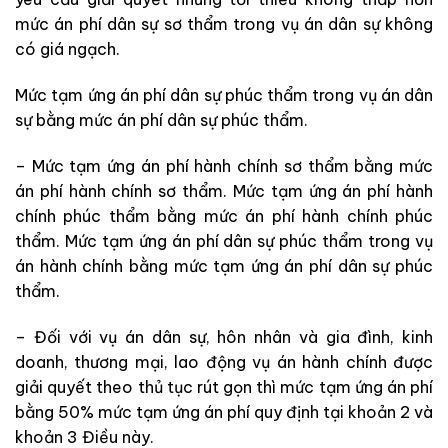
mức án phí dân sự sơ th
ẩ
m trong vụ án dân sự không
có giá ngạch.
Mức tạm ứng án phí dân sự phúc thẩm trong vụ án dân
sự b
ằ
ng mức án phí dân sự phúc thẩm.
– Mức tạm ứng án phí hành chính sơ thẩm bằng mức
án phí hành chính sơ thẩm. Mức tạm ứng án phí hành
chính phúc thẩm bằng mức án phí hành ch
í
nh phúc
th
ẩ
m. Mức tạm ứng án phí dân sự phúc th
ẩ
m trong vụ
án h
à
nh chính bằng mức tạm ứng án phí dân sự phúc
thẩm.
– Đối với vụ án dân sự, hôn nhân và gia đình, kinh
doanh, thương mại, lao động vụ án hành chính được
giải quyết theo thủ tục rút gọn thì mức tạm ứng án phí
b
ằ
ng 50% mức tạm ứng án phí quy định tại khoản 2 và
khoản 3 Điều này.