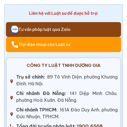
Liên hệ với Luật sư để được hỗ trợ:
Tư vấn pháp luật qua Zalo
Gọi điện thoại cho Luật sư
CÔNG TY LUẬT TNHH DƯƠNG GIA
Trụ sở chính:
89 Tô Vĩnh Diện, phường Khương
Đình, Hà Nội.
Chi nhánh Đà Nẵng:
141 Diệp Minh Châu,
phường Hoà Xuân, Đà Nẵng.
Chi nhánh TPHCM:
161A Đào Duy Anh, phường
Đức Nhuận, TPHCM.
Tổng đài tư vấn pháp luật:
1900.6568