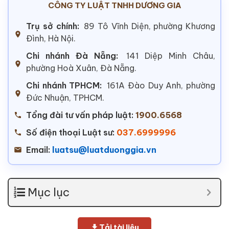
CÔNG TY LUẬT TNHH DƯƠNG GIA
Trụ sở chính:
89 Tô Vĩnh Diện, phường Khương
Đình, Hà Nội.
Chi nhánh Đà Nẵng:
141 Diệp Minh Châu,
phường Hoà Xuân, Đà Nẵng.
Chi nhánh TPHCM:
161A Đào Duy Anh, phường
Đức Nhuận, TPHCM.
Tổng đài tư vấn pháp luật:
1900.6568
Số điện thoại Luật sư:
037.6999996
Email:
luatsu@luatduonggia.vn
Mục lục
Tải tài liệu