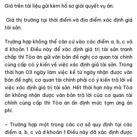
Giá trên tài liệu gửi kèm hồ sơ giải quyết vụ án;
Giá thị trường tại thời điểm và địa điểm xác định giá
tài sản;
Trường hợp không thể căn cứ vào các điểm a, b, c và
d khoản 1 Điều này để xác định giá trị tài s
ả
n tranh
chấp thì Tòa án gửi văn bản đề nghị cơ quan tài chính
cùng cấp có ý kiến về việc xác định giá tài sản. Trong
thời hạn 03 ngày làm việc kể từ ngày nhận được văn
bản đề nghị, cơ quan tài chính phải có ý kiến tr
ả
lời về
việc xác định giá trị tài sản. Hết thời hạn này mà Tòa
án kh
ô
ng nh
ậ
n được văn b
ả
n
tr
ả l
ờ
i của cơ quan tài
chính cùng cấp thì Tòa án ấn định mức tạm ứng án
phí.
– Trường hợp một trong các cơ sở quy định tại các
điểm a, b, c và d khoản 1 Điều n
à
y đ
ã
xác định
đ
ược