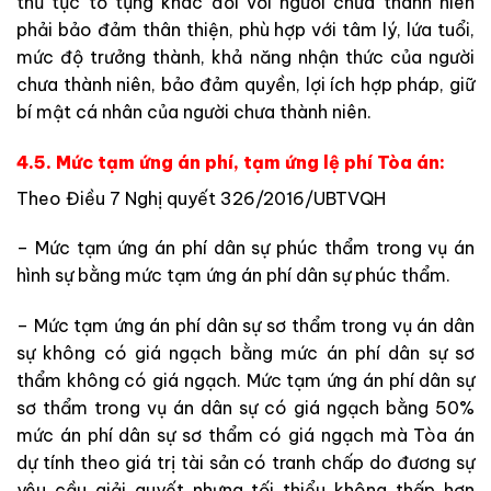
thủ tục tố tụng khác đối với người chưa thành niên
phải bảo đảm thân thiện, phù hợp với tâm lý, lứa tuổi,
mức độ trưởng thành, khả năng nhận thức của người
chưa thành niên, bảo đảm quyền, lợi ích hợp pháp, giữ
bí mật cá nhân của người chưa thành niên.
4.5. Mức tạm ứng án phí, tạm ứng lệ phí Tòa án:
Theo Điều 7 Nghị quyết 326/2016/UBTVQH
– Mức tạm ứng án phí dân sự phúc thẩm trong vụ án
hình sự bằng mức tạm ứng án phí dân sự phúc thẩm.
– Mức tạm ứng án phí dân sự sơ th
ẩ
m trong vụ án dân
sự không có giá ngạch bằng mức án phí dân sự sơ
thẩm không có giá ngạch. Mức tạm ứng án phí dân sự
sơ th
ẩ
m trong vụ án dân sự có giá ngạch bằng 50%
mức án phí dân sự sơ th
ẩ
m có giá ngạch mà Tòa án
dự tính theo giá trị tài sản có tranh ch
ấ
p do đương sự
yêu c
ầ
u gi
ả
i quyết nhưng tối thiểu không thấp h
ơ
n