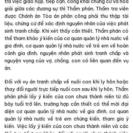
tra việc giao nộp, tiếp cận, công khai chứng cứ và hòa
giải giữa các đương sự thì Thẩm phán, Thẩm tra viên
được Chánh án Tòa án phân công phải thu thập tài
liệu, chứng cứ để xác định nguyên nhân của việc phát
sinh tranh chấp. Khi xét thấy cần thiết, Thẩm phán có
thể tham khảo ý kiến của cơ quan quản lý nhà nước về
gia đình, cơ quan quản lý nhà nước về trẻ em về hoàn
cảnh gia đình, nguyên nhân phát sinh tranh chấp và
nguyện vọng của vợ, chồng, con có liên quan đến vụ
án.
Đối với vụ án tranh chấp về nuôi con khi ly hôn hoặc
thay đổi người trực tiếp nuôi con sau khi ly hôn, Thẩm
phán phải lấy ý kiến của con chưa thành niên từ đủ
bảy tuổi trở lên, trường hợp cần thiết có thể mời đại
diện cơ quan quản lý nhà nước về gia đình, cơ quan
quản lý nhà nước về trẻ em chứng kiến, tham gia ý
kiến. Việc lấy ý kiến của con chưa thành niên và các