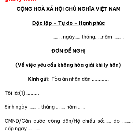
CỘNG HOÀ XÃ HỘI CHỦ NGHĨA VIỆT NAM
Độc lập – Tự do – Hạnh phúc
……., ngày……tháng……năm ………
ĐƠN ĐỀ NGHỊ
(Về việc yêu cầu không
hòa giải khi ly hôn
)
Kính gửi
: Tòa án nhân dân
…………
Tôi là:(1)
………
Sinh ngày ………. tháng …….. năm ……
CMND/Căn cước công dân/Hộ chiếu số:…… do ………
cấp ngày …………