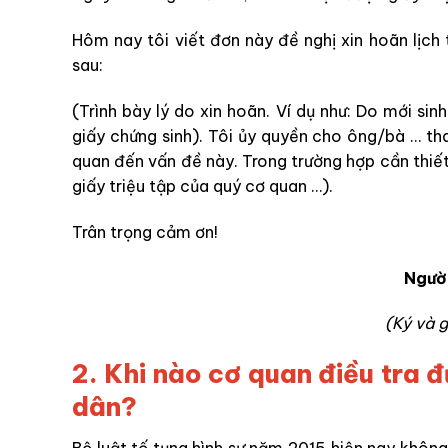
Hôm nay tôi viết đơn này đề nghị xin hoãn lịch 
sau:
(Trình bày lý do xin hoãn. Ví dụ như: Do mới si
giấy chứng sinh). Tôi ủy quyền cho ông/bà … tha
quan đến vấn đề này. Trong trường hợp cần thiế
giấy triệu tập của quý cơ quan …).
Trân trọng cảm ơn!
Ngườ
(Ký và g
2.
Khi nào cơ quan điều tra đ
dân?
Bộ luật tố tụng hình sự năm 2015 hiện nay không 