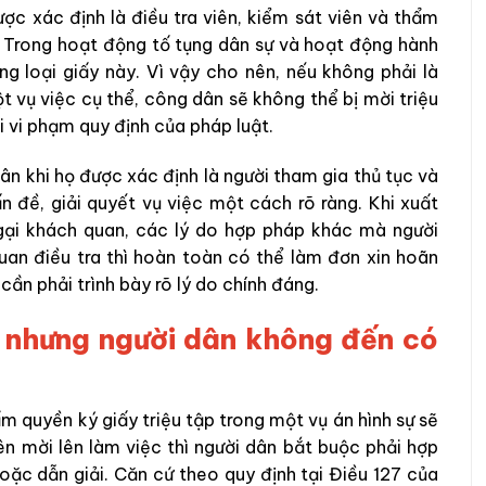
ược xác định là điều tra viên, kiểm sát viên và thẩm
. Trong hoạt động tố tụng dân sự và hoạt động hành
g loại giấy này. Vì vậy cho nên, nếu không phải là
 vụ việc cụ thể, công dân sẽ không thể bị mời triệu
 vi vi phạm quy định của pháp luật.
dân khi họ được xác định là người tham gia thủ tục và
n đề, giải quyết vụ việc một cách rõ ràng. Khi xuất
gại khách quan, các lý do hợp pháp khác mà người
uan điều tra thì hoàn toàn có thể làm đơn xin hoãn
 cần phải trình bày rõ lý do chính đáng.
p nhưng người dân không đến có
m quyền ký giấy triệu tập trong một vụ án hình sự sẽ
viên mời lên làm việc thì người dân bắt buộc phải hợp
hoặc dẫn giải. Căn cứ theo quy định tại Điều 127 của