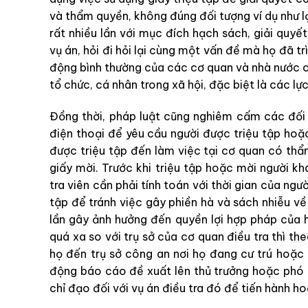
và thẩm quyền, không đúng đối tượng ví dụ như lợ
rất nhiều lần với mục đích hạch sách, giải quy
vụ án, hỏi đi hỏi lại cùng một vấn đề mà họ đã t
động bình thường của các cơ quan và nhà nước c
tổ chức, cá nhân trong xã hội, đặc biệt là các lực
Đồng thời, pháp luật cũng nghiêm cấm các đối t
điện thoại để yêu cầu người được triệu tập ho
được triệu tập đến làm việc tại cơ quan có th
giấy mời. Trước khi triệu tập hoặc mời người kh
tra viên cần phải tính toán với thời gian của ngườ
tập để tránh việc gây phiền hà và sách nhiễu về 
lần gây ảnh hưởng đến quyền lợi hợp pháp của 
quá xa so với trụ sở của cơ quan điều tra thì th
họ đến trụ sở công an nơi họ đang cư trú hoặc n
động báo cáo đề xuất lên thủ trưởng hoặc phó 
chỉ đạo đối với vụ án điều tra đó để tiến hành ho