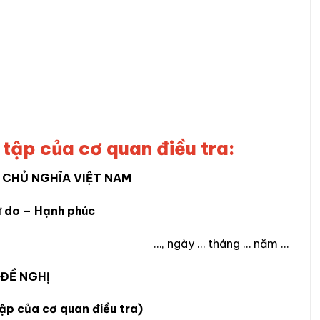
u tập của cơ quan điều tra:
 CHỦ NGHĨA VIỆT NAM
ự do – Hạnh phúc
…, ngày … tháng … năm …
ĐỀ NGHỊ
tập của cơ quan điều tra)