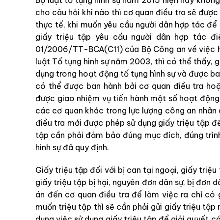
cho câu hỏi khi nào thì cơ quan điều tra sẽ được 
thực tế, khi muốn yêu cầu người dân hợp tác để l
giấy triệu tập yêu cầu người dân hợp tác đ
01/2006/TT-BCA(C11) của Bộ Công an về việc h
luật Tố tụng hình sự năm 2003, thì có thể thấy, g
dụng trong hoạt động tố tụng hình sự và được ba
có thể được ban hành bởi cơ quan điều tra ho
được giao nhiệm vụ tiến hành một số hoạt động đ
các cơ quan khác trong lực lượng công an nhân
điều tra mới được phép sử dụng giấy triệu tập để
tập cần phải đảm bảo đúng mục đích, đúng trình
hình sự đã quy định.
Giấy triệu tập đối với bị can tại ngoại, giấy tri
giấy triệu tập bị hại, nguyên đơn dân sự, bị đơn d
án đến cơ quan điều tra để làm việc ra chỉ có g
muốn triệu tập thì sẽ cần phải gửi giấy triệu tập
dụng việc sử dụng giấy triệu tập để giải quyết