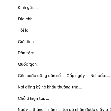
Kính gửi: …
Địa chỉ: …
Tôi là: …
Giới tính: …
Dân tộc: …
Quốc tịch: …
Căn cước công dân số: … Cấp ngày: … Nơi cấp: ….
Nơi đăng ký hộ khẩu thường trú: …
Chỗ ở hiện tại: …
Ngày … tháng … năm …, tôi có nhận được giấy triệ