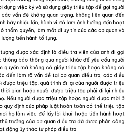
i dụng việc ký và sử dụng giấy triệu tập để gọi người
ết các vấn đề không quan trọng, không liên quan đến
rình bày nhiều lần, hành vi đó làm ảnh hưởng đến hoạt
ó thẩm quyền, làm mất đi uy tín của các cơ quan và
 lượng tiến hành tố tụng.
ượng được xác định là điều tra viên của anh đi gọi
ặc thông báo thông qua người khác để yêu cầu người
ẩm quyền mà không có giấy triệu tập hoặc không có
ác đến làm rõ vấn đề tại cơ quan điều tra, các điều
i được triệu tập, quá trình đi lại của người được triệu
thời gian hoặc người được triệu tập phải đi lại nhiều
họ. Nếu người được triệu tập hoặc người được mời ở
eo quy định của pháp luật hoàn toàn có thể triệu tập
ơi họ làm việc để lấy lời khai, hoặc tiến hành hoạt
thủ trưởng của cơ quan điều tra đã được phân công
ạt động ủy thác tư pháp điều tra.