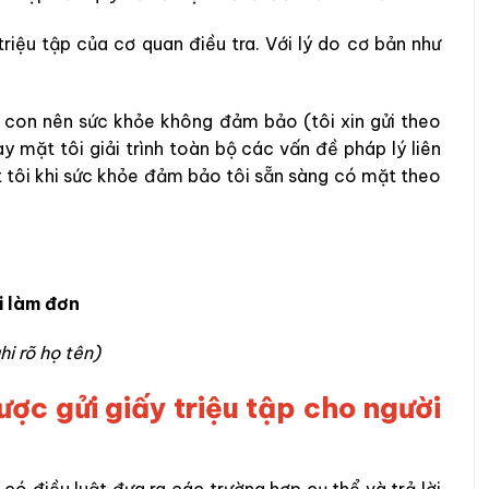
triệu tập của cơ quan điều tra. Với lý do cơ bản như
nh con nên sức khỏe không đảm bảo (tôi xin gửi theo
y mặt tôi giải trình toàn bộ các vấn đề pháp lý liên
t tôi khi sức khỏe đảm bảo tôi sẵn sàng có mặt theo
i làm đơn
hi rõ họ tên)
ược gửi giấy triệu tập cho người
có điều luật đưa ra các trường hợp cụ thể và trả lời