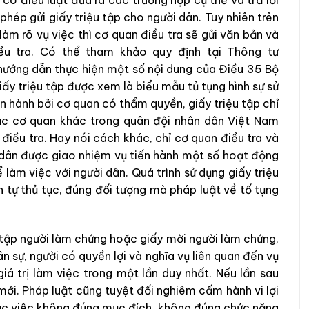
phép gửi giấy triệu tập cho người dân. Tuy nhiên trên
àm rõ vụ việc thì cơ quan điều tra sẽ gửi văn bản và
iều tra. Có thể tham khảo quy định tại Thông tư
ướng dẫn thực hiện một số nội dung của Điều 35 Bộ
iấy triệu tập được xem là biểu mẫu tủ tụng hình sự sử
n hành bởi cơ quan có thẩm quyền, giấy triệu tập chỉ
ặc cơ quan khác trong quân đội nhân dân Việt Nam
iều tra. Hay nói cách khác, chỉ cơ quan điều tra và
 dân được giao nhiệm vụ tiến hành một số hoạt động
 làm việc với người dân. Quá trình sử dụng giấy triệu
 tự thủ tục, đúng đối tượng mà pháp luật về tố tụng
ệu tập người làm chứng hoặc giấy mời người làm chứng,
ân sự, người có quyền lợi và nghĩa vụ liên quan đến vụ
iá trị làm việc trong một lần duy nhất. Nếu lần sau
 mới. Pháp luật cũng tuyệt đối nghiêm cấm hành vi lợi
 các việc không đúng mục đích, không đúng chức năng