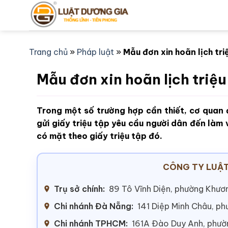
Bỏ
qua
nội
dung
Trang chủ
»
Pháp luật
»
Mẫu đơn xin hoãn lịch tri
Mẫu đơn xin hoãn lịch triệu
Trong một số trường hợp cần thiết, cơ quan đ
gửi giấy triệu tập yêu cầu người dân đến làm v
có mặt theo giấy triệu tập đó.
CÔNG TY LUẬT
Trụ sở chính:
89 Tô Vĩnh Diện, phường Khươn
Chi nhánh Đà Nẵng:
141 Diệp Minh Châu, p
Chi nhánh TPHCM:
161A Đào Duy Anh, phư