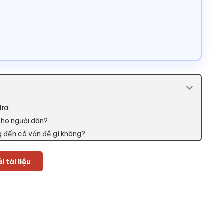
tra:
 cho người dân?
ng đến có vấn đề gì không?
i tài liệu