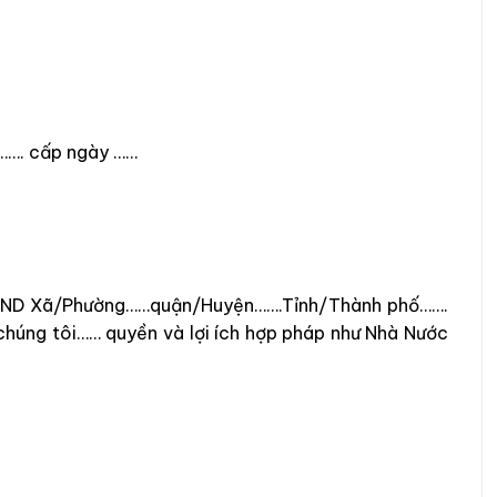
……. cấp ngày ……
 UBND Xã/Phường……quận/Huyện…….Tỉnh/Thành phố…….
i/chúng tôi…… quyền và lợi ích hợp pháp như Nhà Nước