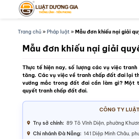
Bỏ
qua
nội
dung
Trang chủ
»
Pháp luật
»
Mẫu đơn khiếu nại giải q
Mẫu đơn khiếu nại giải quy
Thực tế hiện nay, số lượng các vụ việc tran
tăng. Các vụ việc về tranh chấp đất đai lại 
vướng mắc trong đất đai cần làm gì? Một tr
quyết tranh chấp đất đai.
CÔNG TY LUẬT
Trụ sở chính:
89 Tô Vĩnh Diện, phường Khươn
Chi nhánh Đà Nẵng:
141 Diệp Minh Châu, p