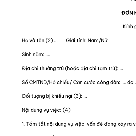
ĐƠN K
Kính g
Họ và tên.(2) … Giới tính: Nam/Nữ
Sinh năm: ….
Địa chỉ thường trú (hoặc địa chỉ tạm trú): …
Số CMTND/Hộ chiếu/ Căn cước công dân: …. do 
Đối tượng bị khiếu nại (3): …
Nội dung vụ việc: (4)
1. Tóm tắt nội dung vụ việc: vấn đề đang xảy ra vớ