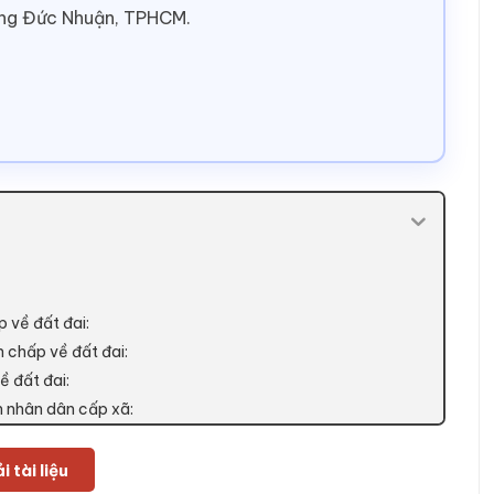
ờng Đức Nhuận, TPHCM.
p về đất đai:
h chấp về đất đai:
ề đất đai:
an nhân dân cấp xã:
i tài liệu