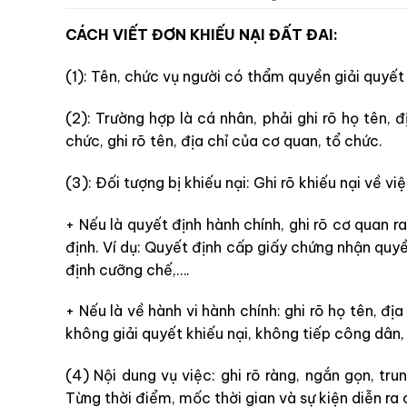
CÁCH VIẾT ĐƠN KHIẾU NẠI ĐẤT ĐAI:
(1): Tên, chức vụ người có thẩm quyền giải quyết
(2): Trường hợp là cá nhân, phải ghi rõ họ tên, 
chức, ghi rõ tên, địa chỉ của cơ quan, tổ chức.
(3): Đối tượng bị khiếu nại: Ghi rõ khiếu nại về việ
+ Nếu là quyết định hành chính, ghi rõ cơ quan r
định. Ví dụ: Quyết định cấp giấy chứng nhận quy
định cưỡng chế,….
+ Nếu là về hành vi hành chính: ghi rõ họ tên, địa
không giải quyết khiếu nại, không tiếp công dân,
(4) Nội dung vụ việc: ghi rõ ràng, ngắn gọn, tr
Từng thời điểm, mốc thời gian và sự kiện diễn ra 