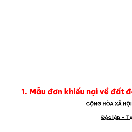
1. Mẫu đơn khiếu nại về đất đ
CỘNG HÒA XÃ HỘI
Độc lập – T
….., ngày…. th