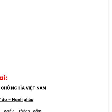
ai:
 CHỦ NGHĨA VIỆT NAM
ự do – Hạnh phúc
áng…năm…