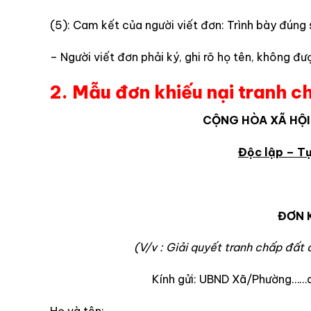
(5): Cam kết của người viết đơn: Trình bày đúng s
– Người viết đơn phải ký, ghi rõ họ tên, không đ
2. Mẫu đơn khiếu nại tranh c
CỘNG HÒA XÃ HỘI
Độc lập – T
…, ngày…..tháng
ĐƠN K
(V/v : Giải quyết tranh chấp đất 
Kính gửi: UBND Xã/Phường…