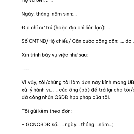
Họ và tên: ……
Ngày, tháng, năm sinh:…
Địa chỉ cư trú (hoặc địa chỉ liên lạc): …
Số CMTND/Hộ chiếu/ Căn cước công dân: …. do 
Xin trình bày vụ việc như sau:
…….
Vì vậy, tôi/chúng tôi làm đơn này kính mong
xử lý hành vi……. của ông (bà) để trả lại cho tô
đã công nhận QSDĐ hợp pháp của tôi.
Tôi gửi kèm theo đơn:
+ GCNQSDĐ số…… ngày… tháng …năm…;