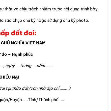
ự thật và chịu trách nhiệm trước nội dung trình bày.
ược sao chụp chữ ký hoặc sử dụng chữ ký photo.
hấp đất đai:
 CHỦ NGHĨA VIỆT NAM
ự do – Hạnh phúc
…..năm……..
HIẾU NẠI
đai tại thửa đất/căn nhà địa chỉ ……..)
…quận/Huyện…….Tỉnh/Thành phố……