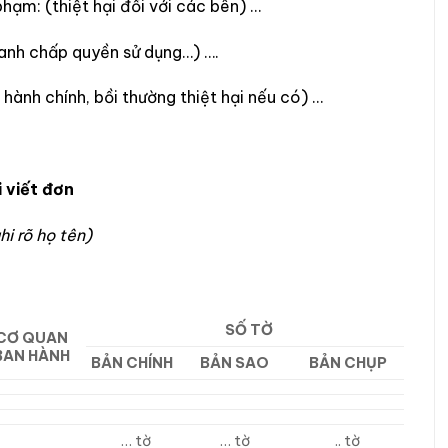
hạm: (thiệt hại đối với các bên) …
tranh chấp quyền sử dụng…) ….
 hành chính, bồi thường thiệt hại nếu có) …
 viết đơn
hi rõ họ tên)
SỐ TỜ
CƠ QUAN
BAN HÀNH
BẢN CHÍNH
BẢN SAO
BẢN CHỤP
… tờ
… tờ
.. tờ