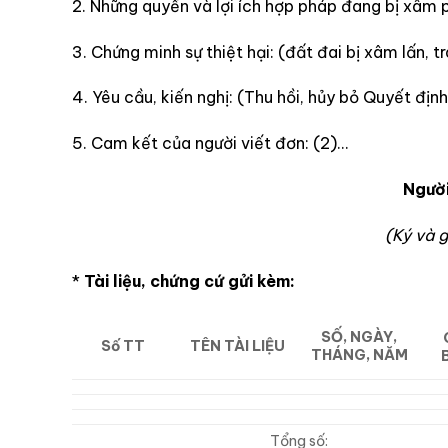
2. Những quyền và lợi ích hợp pháp đang bị xâm p
3. Chứng minh sự thiệt hại: (đất đai bị xâm lấn, 
4. Yêu cầu, kiến nghị: (Thu hồi, hủy bỏ Quyết định
5. Cam kết của người viết đơn: (2)…
Người
(Ký và g
*
Tài liệu, chứng cứ gửi kèm:
SỐ,
NGÀY,
Số TT
TÊN TÀI LIỆU
THÁNG, NĂM
Tổng số: