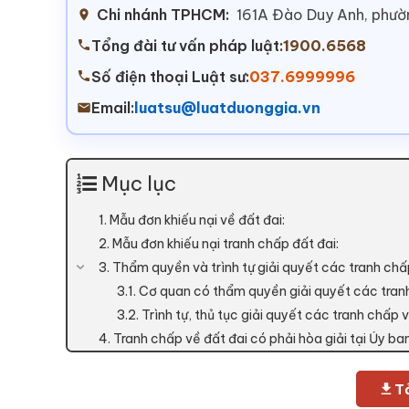
Chi nhánh TPHCM:
161A Đào Duy Anh, phư
Tổng đài tư vấn pháp luật:
1900.6568
Số điện thoại Luật sư:
037.6999996
Email:
luatsu@luatduonggia.vn
Mục lục
1. Mẫu đơn khiếu nại về đất đai:
2. Mẫu đơn khiếu nại tranh chấp đất đai:
3. Thẩm quyền và trình tự giải quyết các tranh chấ
3.1. Cơ quan có thẩm quyền giải quyết các tran
3.2. Trình tự, thủ tục giải quyết các tranh chấp v
4. Tranh chấp về đất đai có phải hòa giải tại Ủy b
Tả