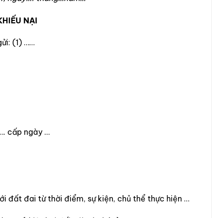
HIẾU NẠI
ửi: (1) ……
…. cấp ngày …
i đất đai từ thời điểm, sự kiện, chủ thể thực hiện …