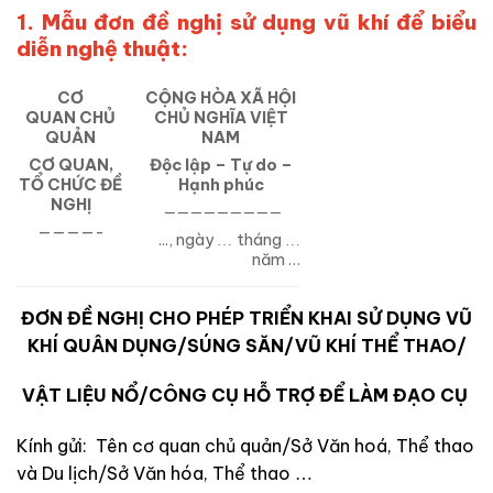
1. Mẫu đơn đề nghị sử dụng vũ khí để biểu
diễn nghệ thuật:
CƠ
CỘNG HÒA XÃ HỘI
QUAN CHỦ
CHỦ NGHĨA VIỆT
QUẢN
NAM
CƠ QUAN,
Độc lập – Tự do –
TỔ CHỨC
ĐỀ
Hạnh phúc
NGHỊ
—————————
————-
.
.., ngày
tháng
…
…
năm …
ĐƠN ĐỀ NGHỊ CHO PHÉP TRIỂN KHAI SỬ DỤNG
VŨ
KHÍ QUÂN DỤNG/SÚNG SĂN/VŨ KHÍ THỂ THAO/
VẬT LIỆU NỔ/CÔNG CỤ HỖ TRỢ ĐỂ LÀM ĐẠO CỤ
Kính gửi: Tên cơ quan chủ quản/Sở Văn hoá, Thể thao
và Du lịch/Sở Văn hóa, Thể thao
…