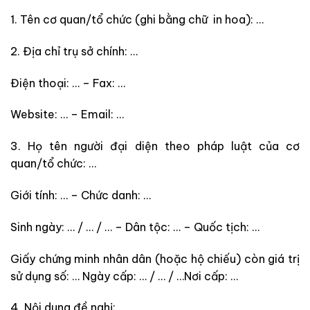
1. Tên cơ quan/tổ chức (ghi bằng chữ in hoa): …
2. Địa chỉ trụ sở chính: …
Điện thoại: … – Fax: …
Website: … – Email: …
3. Họ tên người đại diện theo pháp luật của cơ
quan/tổ chức: …
Giới tính: … – Chức danh: …
Sinh ngày: … / … / … – Dân tộc: … – Quốc tịch: …
Giấy chứng minh nhân dân (hoặc hộ chiếu) còn giá trị
sử dụng số: … Ngày cấp: … / … / …Nơi cấp: …
4. Nội dung đề nghị: