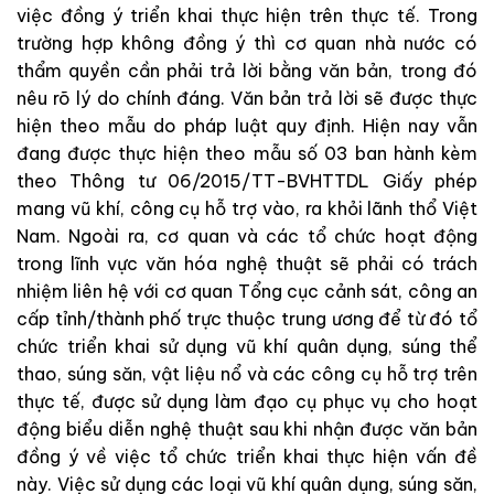
việc đồng ý triển khai thực hiện trên thực tế. Trong
trường hợp không đồng ý thì cơ quan nhà nước có
thẩm quyền cần phải trả lời bằng văn bản, trong đó
nêu rõ lý do chính đáng. Văn bản trả lời sẽ được thực
hiện theo mẫu do pháp luật quy định. Hiện nay vẫn
đang được thực hiện theo mẫu số 03 ban hành kèm
theo Thông tư 06/2015/TT-BVHTTDL Giấy phép
mang vũ khí, công cụ hỗ trợ vào, ra khỏi lãnh thổ Việt
Nam. Ngoài ra, cơ quan và các tổ chức hoạt động
trong lĩnh vực văn hóa nghệ thuật sẽ phải có trách
nhiệm liên hệ với cơ quan Tổng cục cảnh sát, công an
cấp tỉnh/thành phố trực thuộc trung ương để từ đó tổ
chức triển khai sử dụng vũ khí quân dụng, súng thể
thao, súng săn, vật liệu nổ và các công cụ hỗ trợ trên
thực tế, được sử dụng làm đạo cụ phục vụ cho hoạt
động biểu diễn nghệ thuật sau khi nhận được văn bản
đồng ý về việc tổ chức triển khai thực hiện vấn đề
này. Việc sử dụng các loại vũ khí quân dụng, súng săn,