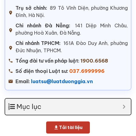
Trụ sở chính:
89 Tô Vĩnh Diện, phường Khương
Đình, Hà Nội.
Chi nhánh Đà Nẵng:
141 Diệp Minh Châu,
phường Hoà Xuân, Đà Nẵng.
Chi nhánh TPHCM:
161A Đào Duy Anh, phường
Đức Nhuận, TPHCM.
Tổng đài tư vấn pháp luật:
1900.6568
Số điện thoại Luật sư:
037.6999996
Email:
luatsu@luatduonggia.vn
Mục lục
Tải tài liệu