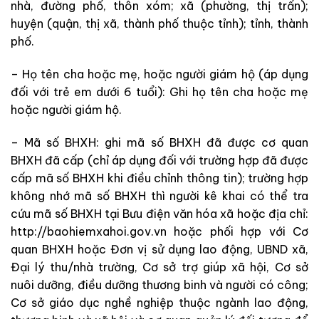
nhà, đường phố, thôn xóm; xã (phường, thị trấn);
huyện (quận, thị xã, thành phố thuộc tỉnh); tỉnh, thành
phố.
– Họ tên cha hoặc mẹ, hoặc người giám hộ (áp dụng
đối với trẻ em dưới 6 tuổi): Ghi họ tên cha hoặc mẹ
hoặc người giám hộ.
– Mã số BHXH: ghi mã số BHXH đã được cơ quan
BHXH đã cấp (chỉ áp dụng đối với trường hợp đã được
cấp mã số BHXH khi điều chỉnh thông tin); trường hợp
không nhớ mã số BHXH thì người kê khai có thể tra
cứu mã số BHXH tại Bưu điện văn hóa xã hoặc địa chỉ:
http://baohiemxahoi.gov.vn hoặc phối hợp với Cơ
quan BHXH hoặc Đơn vị sử dụng lao động, UBND xã,
Đại lý thu/nhà trường, Cơ sở trợ giúp xã hội, Cơ sở
nuôi dưỡng, điều dưỡng thương binh và người có công;
Cơ sở giáo dục nghề nghiệp thuộc ngành lao động,