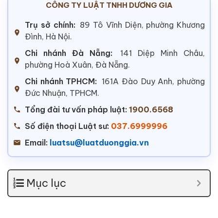
CÔNG TY LUẬT TNHH DƯƠNG GIA
Trụ sở chính:
89 Tô Vĩnh Diện, phường Khương
Đình, Hà Nội.
Chi nhánh Đà Nẵng:
141 Diệp Minh Châu,
phường Hoà Xuân, Đà Nẵng.
Chi nhánh TPHCM:
161A Đào Duy Anh, phường
Đức Nhuận, TPHCM.
Tổng đài tư vấn pháp luật:
1900.6568
Số điện thoại Luật sư:
037.6999996
Email:
luatsu@luatduonggia.vn
Mục lục