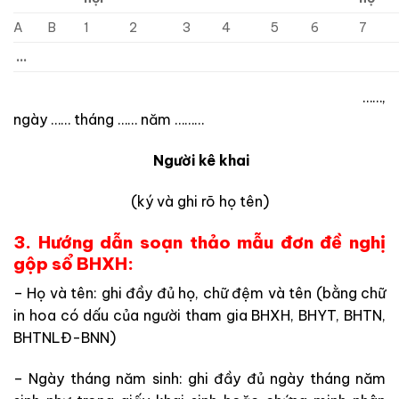
A
B
1
2
3
4
5
6
7
…
……,
ngày …… tháng …… năm ………
Người kê khai
(ký và ghi rõ họ tên)
3. Hướng dẫn soạn thảo mẫu đơn đề nghị
gộp sổ BHXH:
– Họ và tên: ghi đầy đủ họ, chữ đệm và tên (bằng chữ
in hoa có dấu của người tham gia BHXH, BHYT, BHTN,
BHTNLĐ-BNN)
– Ngày tháng năm sinh: ghi đầy đủ ngày tháng năm