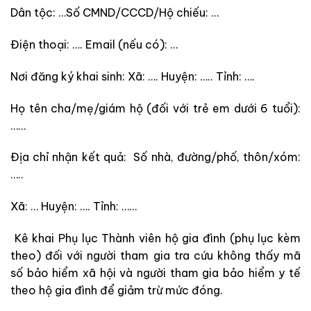
Dân tộc: …Số CMND/CCCD/Hộ chiếu: …
Điện thoại: …. Email (nếu có): …
Nơi đăng ký khai sinh: Xã: …. Huyện: ….. Tỉnh: ….
Họ tên cha/mẹ/giám hộ (đối với trẻ em dưới 6 tuổi):
……
Địa chỉ nhận kết quả: Số nhà, đường/phố, thôn/xóm:
…..
Xã: … Huyện: …. Tỉnh: ……
Kê khai Phụ lục Thành viên hộ gia đình (phụ lục kèm
theo) đối với người tham gia tra cứu không thấy mã
số bảo hiểm xã hội và người tham gia bảo hiểm y tế
theo hộ gia đình để giảm trừ mức đóng.