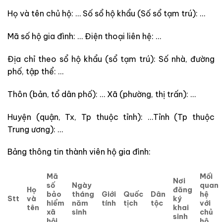
Họ và tên chủ hộ: … Số sổ hộ khẩu (Số sổ tạm trú): …
Mã số hộ gia đình: … Điện thoại liên hệ: …
Địa chỉ theo sổ hộ khẩu (sổ tạm trú): Số nhà, đường
phố, tập thể: …
Thôn (bản, tổ dân phố): … Xã (phường, thị trấn): …
Huyện (quận, Tx, Tp thuộc tỉnh): …Tỉnh (Tp thuộc
Trung ương): …
Bảng thông tin thành viên hộ gia đình:
Mã
Mối
Nơi
số
Ngày
quan
Họ
đăng
bảo
tháng
Giới
Quốc
Dân
hệ
Stt
và
ký
hiểm
năm
tính
tịch
tộc
với
tên
khai
xã
sinh
chủ
sinh
hội
hộ