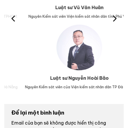
Luật sư Vũ Văn Huân
M.
Nguyên Kiểm sát viên Viện kiểm sát nhân dân tỉnh Phú Yên.
Tr
Luật sư Nguyễn Hoài Bão
g.
Nguyên Kiểm sát viên của Viện kiểm sát nhân dân TP Đà Nẵng.
Lu
Để lại một bình luận
Email của bạn sẽ không được hiển thị công