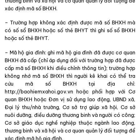
thương binh và xã hội và cơ quan quản lý đối tượng để
xác định mã số BHXH.
– Trường hợp không xác định được mã số BHXH mà
có số sổ BHXH hoặc số thẻ BHYT thì ghi số sổ BHXH
hoặc số thẻ BHYT.
– Mã hộ gia đình: ghi mã hộ gia đình đã được cơ quan
BHXH đã cấp (chỉ áp dụng đối với trường hợp đã được
cấp mã số BHXH khi điều chỉnh thông tin); trường hợp
không nhớ mã số BHXH thì người kê khai có thể tra
cứu mã số BHXH tại địa chỉ:
http://baohiemxahoi.gov.vn hoặc phối hợp với Cơ
quan BHXH hoặc Đơn vị sử dụng lao động, UBND xã,
Đại lý thu/nhà trường, Cơ sở trợ giúp xã hội, Cơ sở
nuôi dưỡng, điều dưỡng thương binh và người có công;
Cơ sở giáo dục nghề nghiệp thuộc ngành lao động,
thương binh và xã hội và cơ quan quản lý đối tượng để
xác định mã hộ gia đình.