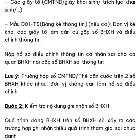
– Các giấy tờ (CMTND/giấy khai sinh/ trích lục khai
sinh/…)
– Mẫu D01-TS(Bảng kê thông tin) (nếu có): Đơn vị kê
khai các giấy tờ làm căn cứ gộp sổ BHXH và điều
chỉnh thông tin.
Nộp hồ sơ điều chỉnh thông tin cá nhân sai cho cơ
quan BHXH nơi cấp sổ BHXH sai thông tin
Lưu ý:
Trường hợp số CMTND/Thẻ căn cước trên 2 sổ
BHXH khác nhau, đơn vị không cần làm hồ sơ điều
chỉnh
Bước 2:
Kiểm tra nộ dung ghi nhận sổ BHXH
Quá trình đóng BHXH trên sổ BHXH sẽ xảy ra các
trường hợp ghi nhận thiếu quá trình tham gia, sai chức
danh