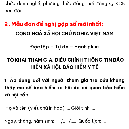
chức danh nghề, phương thức đóng, nơi đăng ký KCB
ban đầu …
2. Mẫu đơn đề nghị gộp sổ mới nhất:
CỘNG HOÀ XÃ HỘI CHỦ NGHĨA VIỆT NAM
Độc lập – Tự do – Hạnh phúc
TỜ KHAI
THAM GIA, ĐIỀU CHỈNH THÔNG TIN BẢO
HIỂM XÃ HỘI, BẢO HIỂM Y TẾ
1. Áp dụng đối với người tham gia tra cứu không
thấy mã số bảo hiểm xã hội do cơ quan bảo hiểm
xã hội cấp
Họ và tên (viết chữ in hoa): … Giới tính: …
Ngày, tháng, năm sinh: …. /…. /…… Quốc tịch: …