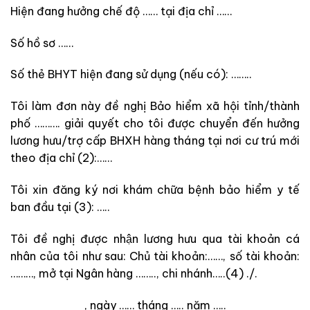
Hiện đang hưởng chế độ …… tại địa chỉ ……
Số hồ sơ ……
Số thẻ BHYT hiện đang sử dụng (nếu có): ……..
Tôi làm đơn này đề nghị Bảo hiểm xã hội tỉnh/thành
phố ………. giải quyết cho tôi được chuyển đến hưởng
lương hưu/trợ cấp BHXH hàng tháng tại nơi cư trú mới
theo địa chỉ (2):……
Tôi xin đăng ký nơi khám chữa bệnh bảo hiểm y tế
ban đầu tại (3): …..
Tôi đề nghị được nhận lương hưu qua tài khoản cá
nhân của tôi như sau: Chủ tài khoản:……, số tài khoản:
………, mở tại Ngân hàng …….., chi nhánh…..(4) ./.
, ngày …… tháng ….. năm …..