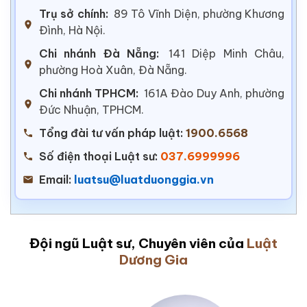
Trụ sở chính:
89 Tô Vĩnh Diện, phường Khương
Đình, Hà Nội.
Chi nhánh Đà Nẵng:
141 Diệp Minh Châu,
phường Hoà Xuân, Đà Nẵng.
Chi nhánh TPHCM:
161A Đào Duy Anh, phường
Đức Nhuận, TPHCM.
Tổng đài tư vấn pháp luật:
1900.6568
Số điện thoại Luật sư:
037.6999996
Email:
luatsu@luatduonggia.vn
Đội ngũ Luật sư, Chuyên viên của
Luật
Dương Gia