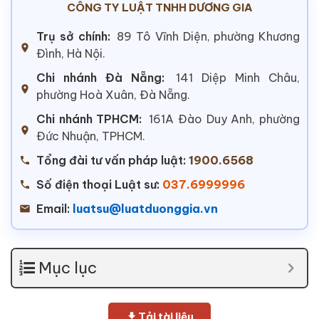
CÔNG TY LUẬT TNHH DƯƠNG GIA
Trụ sở chính:
89 Tô Vĩnh Diện, phường Khương
Đình, Hà Nội.
Chi nhánh Đà Nẵng:
141 Diệp Minh Châu,
phường Hoà Xuân, Đà Nẵng.
Chi nhánh TPHCM:
161A Đào Duy Anh, phường
Đức Nhuận, TPHCM.
Tổng đài tư vấn pháp luật:
1900.6568
Số điện thoại Luật sư:
037.6999996
Email:
luatsu@luatduonggia.vn
Mục lục
Tải tài liệu