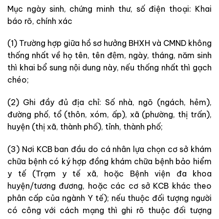
Mục ngày sinh, chứng minh thư, số điện thoại: Khai
báo rõ, chính xác
(1) Trường hợp giữa hồ sơ hưởng BHXH và CMND không
thống nhất về họ tên, tên đệm, ngày, tháng, năm sinh
thì khai bổ sung nội dung này, nếu thống nhất thì gạch
chéo;
(2) Ghi đầy đủ địa chỉ: Số nhà, ngõ (ngách, hẻm),
đường phố, tổ (thôn, xóm, ấp), xã (phường, thị trấn),
huyện (thị xã, thành phố), tỉnh, thành phố;
(3) Nơi KCB ban đầu do cá nhân lựa chọn cơ sở khám
chữa bệnh có ký hợp đồng khám chữa bệnh bảo hiểm
y tế (Trạm y tế xã, hoặc Bệnh viện đa khoa
huyện/tương đương, hoặc các cơ sở KCB khác theo
phân cấp của ngành Y tế); nếu thuộc đối tượng người
có công với cách mạng thì ghi rõ thuộc đối tượng