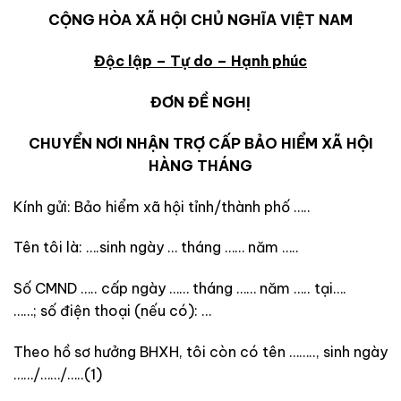
CỘNG HÒA XÃ HỘI CHỦ NGHĨA VIỆT NAM
Độc lập – Tự do – Hạnh phúc
ĐƠN ĐỀ NGHỊ
CHUYỂN NƠI NHẬN TRỢ CẤP BẢO HIỂM XÃ HỘI
HÀNG THÁNG
Kính gửi: Bảo hiểm xã hội tỉnh/thành phố …..
Tên tôi là: ….sinh ngày … tháng …… năm …..
Số CMND ….. cấp ngày …… tháng …… năm ….. tại….
……; số điện thoại (nếu có): …
Theo hồ sơ hưởng BHXH, tôi còn có tên …….., sinh ngày
……/……/…..(1)