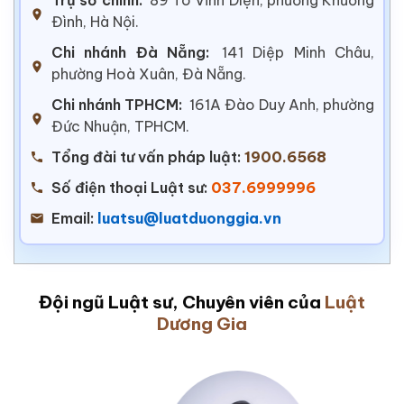
Đình, Hà Nội.
Chi nhánh Đà Nẵng:
141 Diệp Minh Châu,
phường Hoà Xuân, Đà Nẵng.
Chi nhánh TPHCM:
161A Đào Duy Anh, phường
Đức Nhuận, TPHCM.
Tổng đài tư vấn pháp luật:
1900.6568
Số điện thoại Luật sư:
037.6999996
Email:
luatsu@luatduonggia.vn
Đội ngũ Luật sư, Chuyên viên của
Luật
Dương Gia