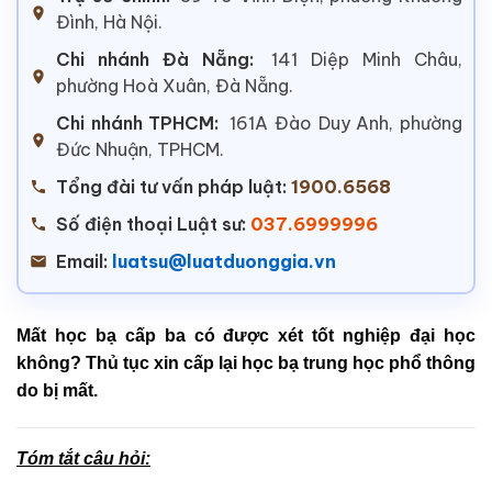
Đình, Hà Nội.
Chi nhánh Đà Nẵng:
141 Diệp Minh Châu,
phường Hoà Xuân, Đà Nẵng.
Chi nhánh TPHCM:
161A Đào Duy Anh, phường
Đức Nhuận, TPHCM.
Tổng đài tư vấn pháp luật:
1900.6568
Số điện thoại Luật sư:
037.6999996
Email:
luatsu@luatduonggia.vn
Mất học bạ cấp ba có được xét tốt nghiệp đại học
không? Thủ tục xin cấp lại học bạ trung học phổ thông
do bị mất.
Tóm tắt câu hỏi: