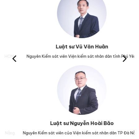
Luật sư Vũ Văn Huân
M.
Nguyên Kiểm sát viên Viện kiểm sát nhân dân tỉnh Phú Yên.
Tr
Luật sư Nguyễn Hoài Bão
g.
Nguyên Kiểm sát viên của Viện kiểm sát nhân dân TP Đà Nẵng.
Lu