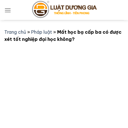
Bỏ
qua
nội
dung
Trang chủ
»
Pháp luật
»
Mất học bạ cấp ba có được
xét tốt nghiệp đại học không?