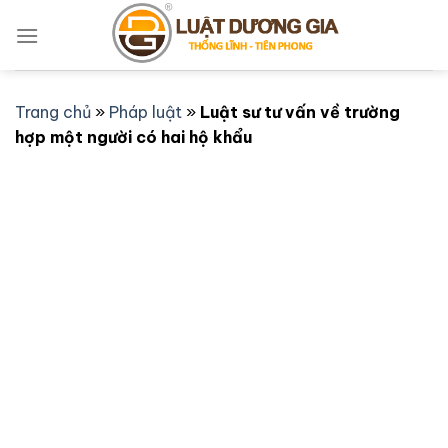
Bỏ
qua
nội
dung
Trang chủ
»
Pháp luật
»
Luật sư tư vấn về trường
hợp một người có hai hộ khẩu