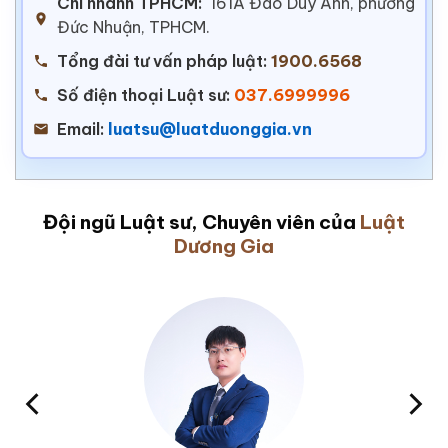
Chi nhánh TPHCM:
161A Đào Duy Anh, phường
Đức Nhuận, TPHCM.
Tổng đài tư vấn pháp luật:
1900.6568
Số điện thoại Luật sư:
037.6999996
Email:
luatsu@luatduonggia.vn
Đội ngũ Luật sư, Chuyên viên của
Luật
Dương Gia