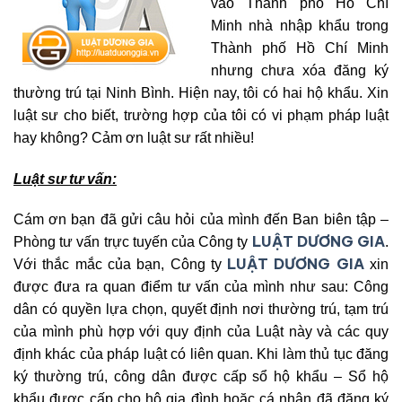
vào Thành phố Hồ Chí
Minh nhà nhập khẩu trong
Thành phố Hồ Chí Minh
nhưng chưa xóa đăng ký
thường trú tại Ninh Bình. Hiện nay, tôi có hai hộ khẩu. Xin
luật sư cho biết, trường hợp của tôi có vi phạm pháp luật
hay không? Cảm ơn luật sư rất nhiều!
Luật sư tư vấn:
Cám ơn bạn đã gửi câu hỏi của mình đến Ban biên tập –
LUẬT DƯƠNG GIA
Phòng tư vấn trực tuyến của Công ty
.
LUẬT DƯƠNG GIA
Với thắc mắc của bạn, Công ty
xin
được đưa ra quan điểm tư vấn của mình như sau: Công
dân có quyền lựa chọn, quyết định nơi thường trú, tạm trú
của mình phù hợp với quy định của Luật này và các quy
định khác của pháp luật có liên quan. Khi làm thủ tục đăng
ký thường trú, công dân được cấp sổ hộ khẩu – Sổ hộ
khẩu được cấp cho hộ gia đình hoặc cá nhân đã đăng ký