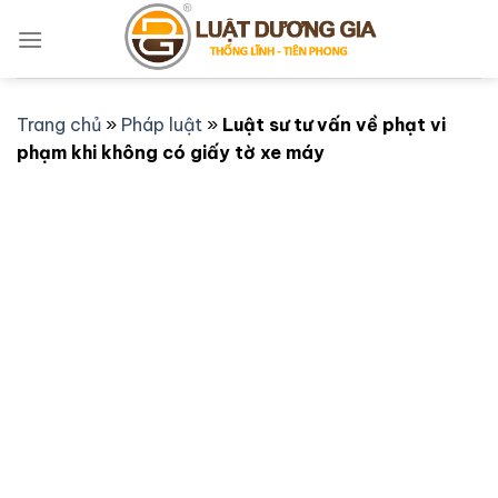
Bỏ
qua
nội
dung
Trang chủ
»
Pháp luật
»
Luật sư tư vấn về phạt vi
phạm khi không có giấy tờ xe máy