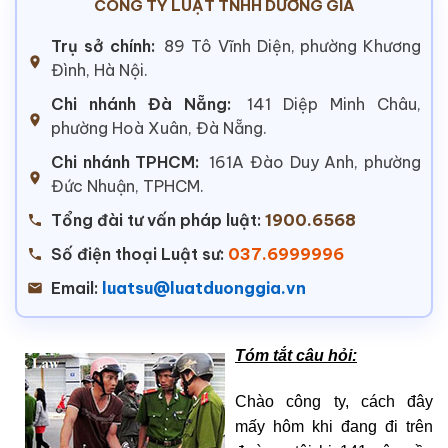
CÔNG TY LUẬT TNHH DƯƠNG GIA
Trụ sở chính:
89 Tô Vĩnh Diện, phường Khương
Đình, Hà Nội.
Chi nhánh Đà Nẵng:
141 Diệp Minh Châu,
phường Hoà Xuân, Đà Nẵng.
Chi nhánh TPHCM:
161A Đào Duy Anh, phường
Đức Nhuận, TPHCM.
Tổng đài tư vấn pháp luật:
1900.6568
Số điện thoại Luật sư:
037.6999996
Email:
luatsu@luatduonggia.vn
Tóm tắt câu hỏi:
Chào công ty, cách đây
mấy hôm khi đang đi trên