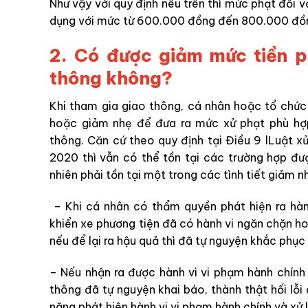
Như vậy với quy định nêu trên thì mức phạt đối vớ
dụng với mức từ 600.000 đồng đến 800.000 đồng
2. Có được giảm mức tiền p
thông không?
Khi tham gia giao thông, cá nhân hoặc tổ chức
hoặc giảm nhẹ để đưa ra mức xử phạt phù hợp
thông. Căn cứ theo quy định tại Điều 9 lLuật 
2020 thì vẫn có thể tồn tại các trường hợp đư
nhiên phải tồn tại một trong các tình tiết giảm n
– Khi cá nhân có thẩm quyền phát hiện ra hành
khiển xe phương tiện đã có hành vi ngăn chặn 
nếu để lại ra hậu quả thì đã tự nguyện khắc phục v
– Nếu nhận ra được hành vi vi phạm hành chính 
thông đã tự nguyện khai báo, thành thật hối lỗi
năng phát hiện hành vi vi phạm hành chính và xử 