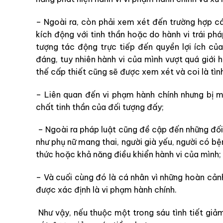
– Ngoài ra, còn phải xem xét đến trường hợp cá
kích động với tinh thần hoặc do hành vi trái phá
tượng tác động trực tiếp đến quyền lợi ích c
đáng, tuy nhiên hành vi của mình vượt quá giới
thế cấp thiết cũng sẽ được xem xét và coi là tình
– Liên quan đến vi phạm hành chính nhưng bị m
chất tinh thần của đối tượng đấy;
– Ngoài ra pháp luật cũng đề cập đến những đối 
như phụ nữ mang thai, người già yếu, người có b
thức hoặc khả năng điều khiển hành vi của mình;
– Và cuối cùng đó là cá nhân vì những hoàn cản
được xác định là vi phạm hành chính.
Như vậy, nếu thuộc một trong sáu tình tiết giả