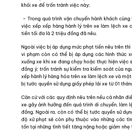
khỏi xe để trốn tránh việc này;
– Trong quá trình vận chuyển hành khách cùng
việc xếp xếp hàng hành lý trên xe làm lệch xe 
tiền tối đa là 2 triệu đồng đã nêu.
Ngoài việc bị áp dụng mức phạt tiền nêu trên thì
vi phạm còn có thể bị áp dụng các hình thức xử
xuống xe khi xe đang chạy hoặc thực hiện việ
đồng ý; trốn tránh sự kiểm tra kiểm soát của n
xếp hành lý hàng hóa trên xe làm lệch xe và một
bị tước quyền sử dụng giấy phép lái xe từ 01 thá
Căn cứ với các quy định nêu trên nếu cá nhân đi
xe gây ảnh hưởng đến quá trình di chuyển, làm lệc
đồng. Ngoài ra, còn có thể bị tước quyền sử dụn
độ xử phạt sẽ còn phụ thuộc vào những các tì
tồn tại những tình tiết tăng nặng hoặc giảm nhẹ t