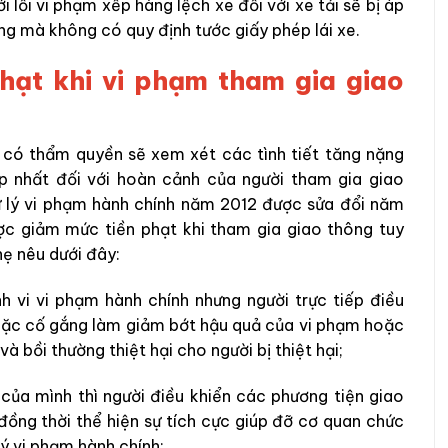
i lỗi vi phạm xếp hàng lệch xe đối với xe tải sẽ bị áp
 mà không có quy định tước giấy phép lái xe.
hạt khi vi phạm tham gia giao
 có thẩm quyền sẽ xem xét các tình tiết tăng nặng
 nhất đối với hoàn cảnh của người tham gia giao
xử lý vi phạm hành chính năm 2012 được sửa đổi năm
ợc giảm mức tiền phạt khi tham gia giao thông tuy
hẹ nêu dưới đây:
 vi vi phạm hành chính nhưng người trực tiếp điều
hoặc cố gắng làm giảm bớt hậu quả của vi phạm hoặc
à bồi thường thiệt hại cho người bị thiệt hại;
của mình thì người điều khiển các phương tiện giao
 đồng thời thể hiện sự tích cực giúp đỡ cơ quan chức
lý vi phạm hành chính;