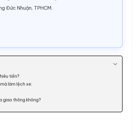
ờng Đức Nhuận, TPHCM.
hiêu tiền?
h mà làm lệch xe:
ia giao thông không?