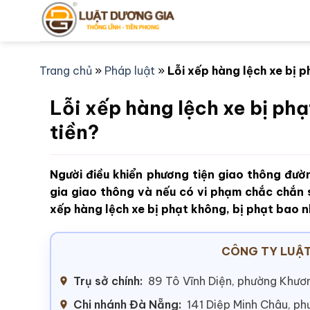
Bỏ
qua
nội
dung
Trang chủ
»
Pháp luật
»
Lỗi xếp hàng lệch xe bị p
Lỗi xếp hàng lệch xe bị phạ
tiền?
Người điều khiển phương tiện giao thông đườ
gia giao thông và nếu có vi phạm chắc chắn 
xếp hàng lệch xe bị phạt không, bị phạt bao n
CÔNG TY LUẬT
Trụ sở chính:
89 Tô Vĩnh Diện, phường Khươn
Chi nhánh Đà Nẵng:
141 Diệp Minh Châu, p