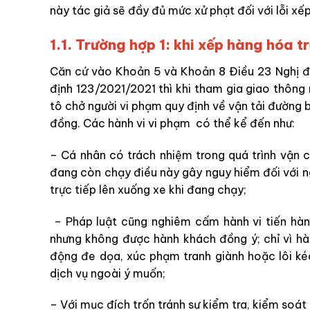
này tác giả sẽ đầy đủ mức xử phạt đối với lỗi xế
1.1. Trường hợp 1: khi xếp hàng hóa t
Căn cứ vào Khoản 5 và Khoản 8 Điều 23 Nghị đ
định 123/2021/2021 thì khi tham gia giao thông
tô chở người vi phạm quy định về vận tải đường bộ
đồng. Các hành vi vi phạm có thể kể đến như:
– Cá nhân có trách nhiệm trong quá trình vận 
đang còn chạy điều này gây nguy hiểm đối với n
trực tiếp lên xuống xe khi đang chạy;
– Pháp luật cũng nghiêm cấm hành vi tiến hà
nhưng không được hành khách đồng ý; chỉ vì h
động đe dọa, xúc phạm tranh giành hoặc lôi k
dịch vụ ngoài ý muốn;
– Với mục đích trốn tránh sự kiểm tra, kiểm so