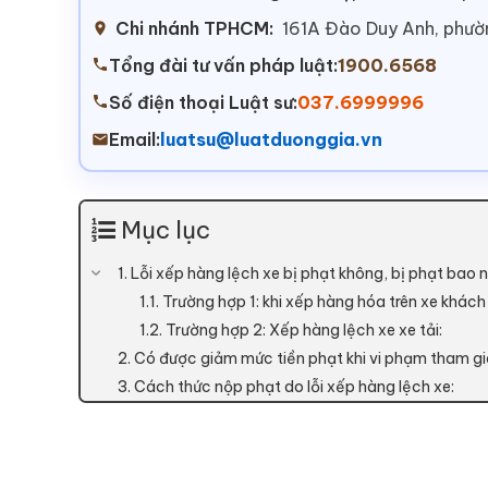
Chi nhánh TPHCM:
161A Đào Duy Anh, phư
Tổng đài tư vấn pháp luật:
1900.6568
Số điện thoại Luật sư:
037.6999996
Email:
luatsu@luatduonggia.vn
Mục lục
1. Lỗi xếp hàng lệch xe bị phạt không, bị phạt bao n
1.1. Trường hợp 1: khi xếp hàng hóa trên xe khác
1.2. Trường hợp 2: Xếp hàng lệch xe xe tải:
2. Có được giảm mức tiền phạt khi vi phạm tham g
3. Cách thức nộp phạt do lỗi xếp hàng lệch xe: