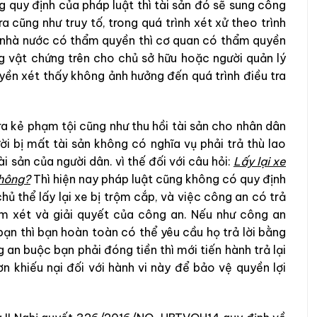
 quy định của pháp luật thì tài sản đó sẽ sung công
ra cũng như truy tố, trong quá trình xét xử theo trình
n nhà nước có thẩm quyền thì cơ quan có thẩm quyền
g vật chứng trên cho chủ sở hữu hoặc người quản lý
ền xét thấy không ảnh hưởng đến quá trình điều tra
 ra kẻ phạm tội cũng như thu hồi tài sản cho nhân dân
ời bị mất tài sản không có nghĩa vụ phải trả thù lao
i sản của người dân. vì thế đối với câu hỏi:
Lấy lại xe
không?
Thì hiện nay pháp luật cũng không có quy định
ủ thể lấy lại xe bị trộm cắp, và việc công an có trả
em xét và giải quyết của công an. Nếu như công an
bạn thì bạn hoàn toàn có thể yêu cầu họ trả lời bằng
 an buộc bạn phải đóng tiền thì mới tiến hành trả lại
n khiếu nại đối với hành vi này để bảo vệ quyền lợi