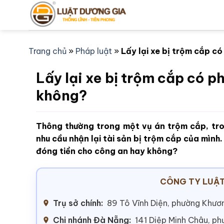
Bỏ
qua
nội
dung
Trang chủ
»
Pháp luật
»
Lấy lại xe bị trộm cắp c
Lấy lại xe bị trộm cắp có p
không?
Thông thường trong một vụ án trộm cắp, trong
nhu cầu nhận lại tài sản bị trộm cắp của mình.
đóng tiền cho công an hay không?
CÔNG TY LUẬT
Trụ sở chính:
89 Tô Vĩnh Diện, phường Khươn
Chi nhánh Đà Nẵng:
141 Diệp Minh Châu, p