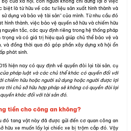
n bộ của xã hội, con người không chỉ dừng lại ở việc
 biệt là từ hữu về các tư liệu sản xuất hình thành và
, sử dụng và bảo vệ tài sản” của mình. Từ nhu cầu đó
ật hình thành, việc bảo vệ quyền sở hữu và chiếm hữu
nguyên tắc, các quy định riêng trong hệ thống pháp
 trọng và có giá trị hiệu quả giúp chủ thể bảo vệ và
h, và đồng thời qua đó góp phần xây dựng xã hội ổn
ấp phát sinh.
15 hiện nay có quy định về quyền đòi lại tài sản, cụ
của pháp luật và các chủ thể khác có quyền đối với
ười chiếm hữu hoặc người sử dụng hoặc người được lợi
ra thì chủ sở hữu hợp pháp sẽ không có quyền đòi lại
quyền khác đối với tài sản đó.
đóng tiền cho công an không?
au đó tang vật này đã được gửi đến cơ quan công an
 sở hữu xe muốn lấy lại chiếc xe bị trộm cắp đó. Vậy