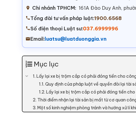
Chi nhánh TPHCM:
161A Đào Duy Anh, phư
Tổng đài tư vấn pháp luật:
1900.6568
Số điện thoại Luật sư:
037.6999996
Email:
luatsu@luatduonggia.vn
Mục lục
1. Lấy lại xe bị trộm cắp có phải đóng tiền cho cô
1.1. Quy định của pháp luật về quyền đòi lại tài s
1.2. Lấy lại xe bị trộm cắp có phải đóng tiền c
2. Thời điểm nhận lại tài sản bị mất từ cơ quan côn
3. Một số kinh nghiệm phòng tránh và hướng xử lí k