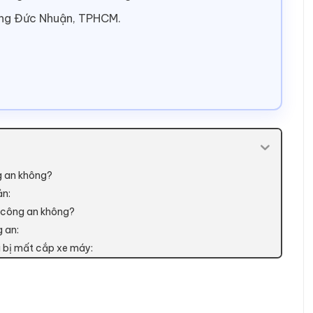
ờng Đức Nhuận, TPHCM.
ng an không?
ản:
ho công an không?
g an:
hi bị mất cắp xe máy: