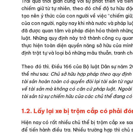
Trải qua thời gian cùng với sự phát triển và tiế
chiếm giữ từ tự nhiên, theo đó chế độ tư hữu đặc
tạo nên ý thức của con người về việc “chiếm giữ
của con người, ngày nay khi nhà nước và pháp lu
đã được quan tâm và pháp điện hóa thành những 
luật. Những quy định này trở thành công cụ quan
thực hiện toàn diện quyền năng sở hữu của mìn
định trật tự và loại bỏ những mâu thuẫn, tranh ch
Theo đó thì, Điều 166 của Bộ luật Dân sự năm 20
thể như sau:
Chủ sở hữu hợp pháp theo quy định 
tài sản hoàn toàn có quyền đòi lại tài sản từ ng
về tài sản mà không có căn cứ pháp luật. Ngoài 
tài sản từ sự chiếm hữu của các chủ thể đang có 
1.2. Lấy lại xe bị trộm cắp có phải 
Hiện nay có rất nhiều chủ thể bị trộm cắp xe s
để tiến hành điều tra. Nhiều trường hợp thì chủ