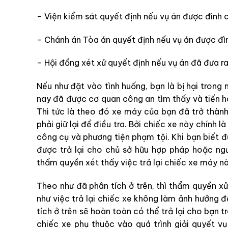
– Viện kiểm sát quyết định nếu vụ án được đình ch
– Chánh án Tòa án quyết định nếu vụ án được đình
– Hội đồng xét xử quyết định nếu vụ án đã đưa ra
Nếu như đặt vào tình huống, bạn là bị hại tron
nay đã được cơ quan công an tìm thấy và tiến h
Thì tức là theo đó xe máy của bạn đã trở thàn
phải giữ lại để điều tra. Bởi chiếc xe này chính 
công cụ và phương tiện phạm tội. Khi bạn biết đ
được trả lại cho chủ sở hữu hợp pháp hoặc ng
thẩm quyền xét thấy việc trả lại chiếc xe máy nà
Theo như đã phân tích ở trên, thì thẩm quyền xử
như việc trả lại chiếc xe không làm ảnh hưởng đ
tích ở trên sẽ hoàn toàn có thể trả lại cho bạn t
chiếc xe phụ thuộc vào quá trình giải quyết 