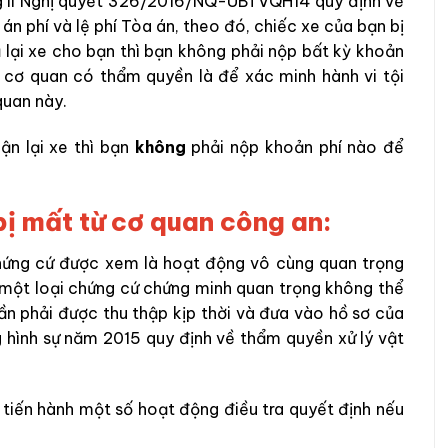
ng II Nghị quyết 326/2016/NQ-UBTVQH14 quy định về
 án phí và lệ phí Tòa án, theo đó, chiếc xe của bạn bị
 lại xe cho bạn thì bạn không phải nộp bất kỳ khoản
a cơ quan có thẩm quyền là để xác minh hành vi tội
quan này.
ận lại xe thì bạn
không
phải nộp khoản phí nào để
 bị mất từ cơ quan công an:
 chứng cứ được xem là hoạt động vô cùng quan trọng
à một loại chứng cứ chứng minh quan trọng không thể
cần phải được thu thập kịp thời và đưa vào hồ sơ của
g hình sự năm 2015 quy định về thẩm quyền xử lý vật
 tiến hành một số hoạt động điều tra quyết định nếu