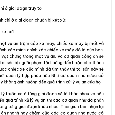
ỉ ở giai đoạn truy tố;
 chỉ ở giai đoạn chuẩn bị xét xử;
 xét xử.
g một vụ án trộm cắp xe máy, chiếc xe máy bị mất vả
ành xác minh chính xác chiếc xe máy đó là của bạn.
h vật chứng trong một vụ án. Và cơ quan công an sẽ
là tài sản bị người phạm tội hướng đến hoặc cho thành
ược chiếc xe của mình đã tìm thấy thì tài sản này sẽ
ười quản lý hợp pháp nếu Như cơ quan nhà nước có
y không ảnh hưởng đến quá trình xử lý vụ án của họ.
 lý trước xe ở từng giai đoạn sẽ là khác nhau và nếu
ến quá trình xử lý vụ án thì các cơ quan như đã phân
rong từng giai đoạn khác nhau. Thời gian bạn nhận lại
vụ án nhanh hay chậm của các cơ quan nhà nước có