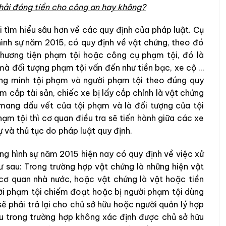
 phải đóng tiền cho công an hay không?
i tìm hiểu sâu hơn về các quy định của pháp luật. Cụ
hình sự năm 2015, có quy định về vật chứng, theo đó
phương tiện phạm tội hoặc công cụ phạm tội, đó là
mà đối tượng phạm tội vấn đến như tiền bạc, xe cộ …
ứng minh tội phạm và người phạm tội theo đúng quy
m cắp tài sản, chiếc xe bị lấy cắp chính là vật chứng
mang dấu vết của tội phạm và là đối tượng của tội
ạm tội thì cơ quan điều tra sẽ tiến hành giữa các xe
ự và thủ tục do pháp luật quy định.
ng hình sự năm 2015 hiện nay có quy định về việc xử
ư sau: Trong trường hợp vật chứng là những hiện vật
ơ quan nhà nước, hoặc vật chứng là vật hoặc tiền
ời phạm tội chiếm đoạt hoặc bị người phạm tội dùng
ẽ phải trả lại cho chủ sở hữu hoặc người quản lý hợp
u trong trường hợp không xác định được chủ sở hữu