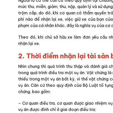
Ngoài ra có thể căn cứ theo quy định tại Chươ
mức thu, miễn, giảm, thu, nộp, quản lý và sử dụng
trộm cắp, do đó, khi cơ quan có thẩm quyền trả
phí nào để nhận lại xe, việc giữ xe của bạn củ
phạm của cá nhân khác, đây là nghĩa vụ của cơ 
Theo đó, khi chủ sở hữu xe làm đơn yêu cầu nh
nhận lại xe.
2. Thời điểm nhận lại tài sản
Nhìn chung thì quá trình thu thập và đánh giá
trong quá trình điều tra một vụ án. Vật chứng l
thiếu trong một vụ án bất kỳ, vì thế vật chứng 
vụ án. Căn cứ theo quy định của Bộ Luật tố tụn
chứng, bao gồm:
– Cơ quan điều tra, cơ quan được giao nhiệm vụ
vụ án được đình chỉ ở giai đoạn điều tra;