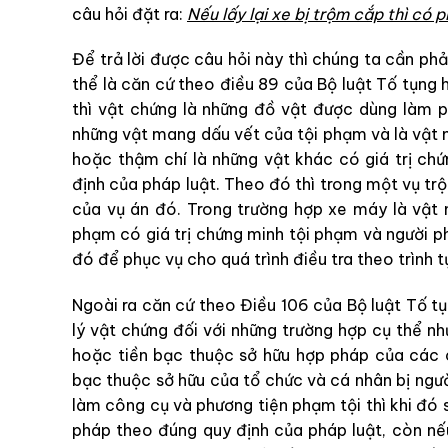
câu hỏi đặt ra:
Nếu lấy lại xe bị trộm cắp thì có
Để trả lời được câu hỏi này thì chúng ta cần phả
thể là căn cứ theo điều 89 của Bộ luật Tố tụng 
thì vật chứng là những đồ vật được dùng làm 
những vật mang dấu vết của tội phạm và là vật 
hoặc thậm chí là những vật khác có giá trị ch
định của pháp luật. Theo đó thì trong một vụ trộ
của vụ án đó. Trong trường hợp xe máy là vật 
phạm có giá trị chứng minh tội phạm và người ph
đó để phục vụ cho quá trình điều tra theo trình t
Ngoài ra căn cứ theo Điều 106 của Bộ luật Tố tụ
lý vật chứng đối với những trường hợp cụ thể nh
hoặc
tiền bạc thuộc sở hữu hợp pháp
của các c
bạc thuộc sở hữu của tổ chức và cá nhân bị ngư
làm công cụ và phương tiện phạm tội thì khi đó s
pháp theo đúng quy định của pháp luật, còn nế