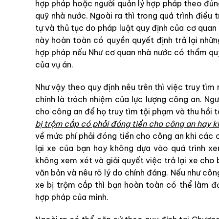
hợp pháp hoặc người quản lý hợp pháp theo đúng
quỹ nhà nước. Ngoài ra thì trong quá trình điều t
tự và thủ tục do pháp luật quy định của cơ qua
này hoàn toàn có quyền quyết định trả lại nhữn
hợp pháp nếu Như cơ quan nhà nước có thẩm quy
của vụ án.
Như vậy theo quy định nêu trên thì việc truy tìm
chính là trách nhiệm của lực lượng công an. Ngư
cho công an để họ truy tìm tội phạm và thu hồi tà
bị trộm cắp có phải đóng tiền cho công an hay 
về mức phí phải đóng tiền cho công an khi các ch
lại xe của bạn hay không dựa vào quá trình x
không xem xét và giải quyết việc trả lại xe cho 
văn bản và nêu rõ lý do chính đáng. Nếu như công
xe bị trộm cắp thì bạn hoàn toàn có thể làm đơ
hợp pháp của mình.