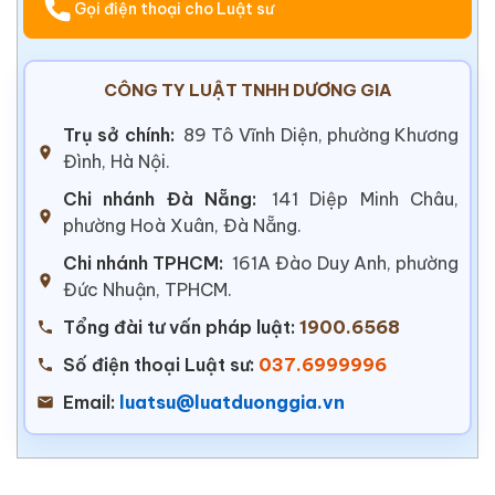
Gọi điện thoại cho Luật sư
CÔNG TY LUẬT TNHH DƯƠNG GIA
Trụ sở chính:
89 Tô Vĩnh Diện, phường Khương
Đình, Hà Nội.
Chi nhánh Đà Nẵng:
141 Diệp Minh Châu,
phường Hoà Xuân, Đà Nẵng.
Chi nhánh TPHCM:
161A Đào Duy Anh, phường
Đức Nhuận, TPHCM.
Tổng đài tư vấn pháp luật:
1900.6568
Số điện thoại Luật sư:
037.6999996
Email:
luatsu@luatduonggia.vn