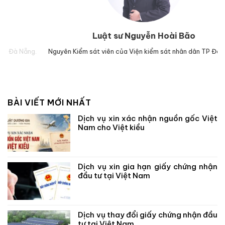
Luật sư Nguyễn Hoài Bão
g.
Nguyên Kiểm sát viên của Viện kiểm sát nhân dân TP Đà Nẵng.
Lu
BÀI VIẾT MỚI NHẤT
Dịch vụ xin xác nhận nguồn gốc Việt
Nam cho Việt kiều
Dịch vụ xin gia hạn giấy chứng nhận
đầu tư tại Việt Nam
Dịch vụ thay đổi giấy chứng nhận đầu
tư tại Việt Nam