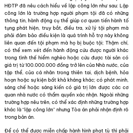
HĐTP đã nêu cách hiểu về lập công lớn như sau: Lập
công lớn là trường hợp người phạm tội đã có những
thông tin, hành động cụ thể giúp cơ quan tiến hành tố
tụng phát hiện, truy bắt, điều tra, xử lý tội phạm mà
phải đảm bảo điều kiện là quá trình hỗ trợ này không
liên quan đến tội phạm mà họ bị buộc tội; Thậm chí,
có thể xem xét đến hành động cứu được người khác
trong tình thế hiểm nghèo hoặc cứu được tài sản có
giá trị từ 100.000.000 đồng trở lên của Nhà nước, của
tập thể, của cá nhân trong thiên tai, dịch bệnh, hỏa
hoạn hoặc sự kiện bất khả kháng khác; có phát minh,
sáng chế hoặc sáng kiến có giá trị lớn được các cơ
quan nhà nước có thẩm quyền xác nhận. Ngoài những
trường hợp nêu trên, có thể xác định những trường hợp
khác là “lập công lớn” nhưng Tòa án phải nhận định rõ
trong bản án.
Để có thể được miễn chấp hành hình phạt tù thì phải