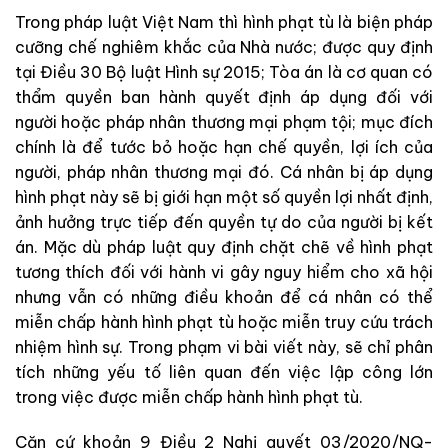
Trong pháp luật Việt Nam thì hình phạt tù là biện pháp
cưỡng chế nghiêm khắc của Nhà nước; được quy định
tại Điều 30 Bộ luật Hình sự 2015; Tòa án là cơ quan có
thẩm quyền ban hành quyết định áp dụng đối với
người hoặc pháp nhân thương mại phạm tội; mục đích
chính là để tước bỏ hoặc hạn chế quyền, lợi ích của
người, pháp nhân thương mại đó. Cá nhân bị áp dụng
hình phạt này sẽ bị giới hạn một số quyền lợi nhất định,
ảnh hưởng trực tiếp đến quyền tự do của người bị kết
án. Mặc dù pháp luật quy định chặt chẽ về hình phạt
tương thích đối với hành vi gây nguy hiểm cho xã hội
nhưng vẫn có những điều khoản để cá nhân có thể
miễn chấp hành hình phạt tù hoặc miễn truy cứu trách
nhiệm hình sự. Trong phạm vi bài viết này, sẽ chỉ phân
tích những yếu tố liên quan đến việc lập công lớn
trong việc được miễn chấp hành hình phạt tù.
Căn cứ khoản 9 Điều 2 Nghị quyết 03/2020/NQ-