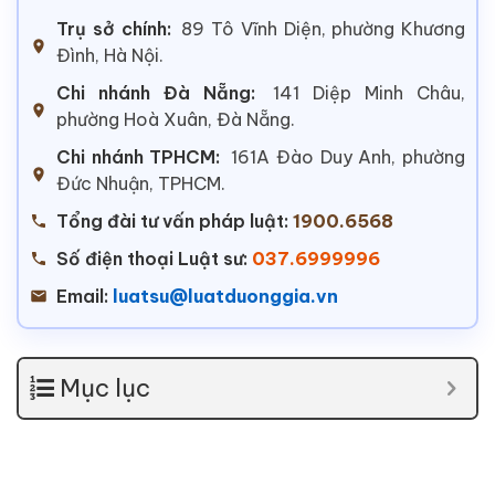
Trụ sở chính:
89 Tô Vĩnh Diện, phường Khương
Đình, Hà Nội.
Chi nhánh Đà Nẵng:
141 Diệp Minh Châu,
phường Hoà Xuân, Đà Nẵng.
Chi nhánh TPHCM:
161A Đào Duy Anh, phường
Đức Nhuận, TPHCM.
Tổng đài tư vấn pháp luật:
1900.6568
Số điện thoại Luật sư:
037.6999996
Email:
luatsu@luatduonggia.vn
Mục lục