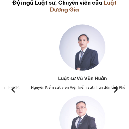
Đội ngũ Luật sư, Chuyên viên của
Luật
Dương Gia
Luật sư Vũ Văn Huân
M.
Nguyên Kiểm sát viên Viện kiểm sát nhân dân tỉnh Phú Yên.
Trư