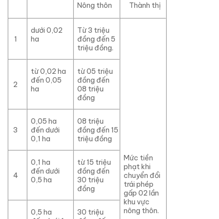
Nông thôn
Thành thị
dưới 0,02
Từ 3 triệu
1
ha
đồng đến 5
triệu đồng.
từ 0,02 ha
từ 05 triệu
đến 0,05
đồng đến
2
ha
08 triệu
đồng
0,05 ha
08 triệu
3
đến dưới
đồng đến 15
0,1 ha
triệu đồng
Mức tiền
0,1 ha
từ 15 triệu
phạt khi
đến dưới
đồng đến
4
chuyển đổi
0,5 ha
30 triệu
trái phép
đồng
gấp 02 lần
khu vực
nông thôn.
0,5 ha
30 triệu