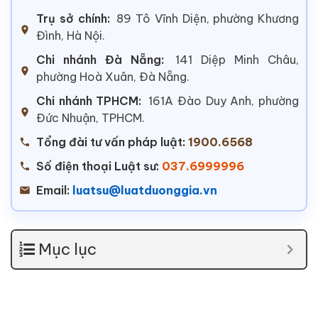
Trụ sở chính:
89 Tô Vĩnh Diện, phường Khương
Đình, Hà Nội.
Chi nhánh Đà Nẵng:
141 Diệp Minh Châu,
phường Hoà Xuân, Đà Nẵng.
Chi nhánh TPHCM:
161A Đào Duy Anh, phường
Đức Nhuận, TPHCM.
Tổng đài tư vấn pháp luật:
1900.6568
Số điện thoại Luật sư:
037.6999996
Email:
luatsu@luatduonggia.vn
Mục lục