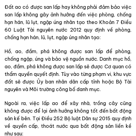
Đất ao có được san lấp hay không phải đảm bảo việc
san lấp không gây ảnh hưởng đến việc phòng, chống
hạn hán, lũ lụt, ngập úng nhân tạo theo Khoản 7 Điều
60 Luật Tài nguyên nước 2012 quy định về phòng,
chống hạn hán, lũ, lụt, ngập úng nhân tạo:
Hồ, ao, đầm, phá không được san lấp để phòng,
chống ngập, úng và bảo vệ nguồn nước. Danh mục hồ,
ao, đầm, phá không được san lấp sẽ được Cơ quan có
thẩm quyền quyết định. Tùy vào từng phạm vi, khu vực
đất sẽ được Ủy ban nhân dân cấp tỉnh hoặc Bộ Tài
nguyên và Môi trường công bố danh mục.
Ngoài ra, việc lấp ao để xây nhà, trồng cây cũng
không được để lại ảnh hưởng không tốt đến bất động
sản kế bên. Tại Điều 252 Bộ luật Dân sự 2015 quy định
về quyền cấp, thoát nước qua bất động sản liền kề
như sau: