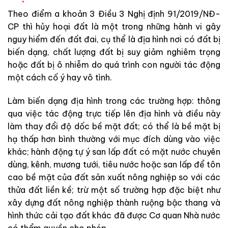
Theo điểm a khoản 3 Điều 3 Nghị định 91/2019/NĐ-
CP thì hủy hoại đất là một trong những hành vi gây
nguy hiểm đến đất đai, cụ thể là địa hình nơi có đất bị
biến dạng, chất lượng đất bị suy giảm nghiêm trọng
hoặc đất bị ô nhiễm do quá trình con người tác động
một cách cố ý hay vô tình.
Làm biến dạng địa hình trong các trường hợp: thông
qua việc tác động trực tiếp lên địa hình và điều này
làm thay đổi độ dốc bề mặt đất; có thể là bề mặt bị
hạ thấp hơn bình thường với mục đích dùng vào việc
khác; hành động tự ý san lấp đất có mặt nước chuyên
dùng, kênh, mương tưới, tiêu nước hoặc san lấp để tôn
cao bề mặt của đất sản xuất nông nghiệp so với các
thửa đất liền kề; trừ một số trường hợp đặc biệt như
xây dựng đất nông nghiệp thành ruộng bậc thang và
hình thức cải tạo đất khác đã được Cơ quan Nhà nước
có thẩm quyền cho phép.