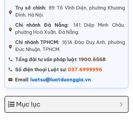
Trụ sở chính:
89 Tô Vĩnh Diện, phường Khương
Đình, Hà Nội.
Chi nhánh Đà Nẵng:
141 Diệp Minh Châu,
phường Hoà Xuân, Đà Nẵng.
Chi nhánh TPHCM:
161A Đào Duy Anh, phường
Đức Nhuận, TPHCM.
Tổng đài tư vấn pháp luật:
1900.6568
Số điện thoại Luật sư:
037.6999996
Email:
luatsu@luatduonggia.vn
Mục lục