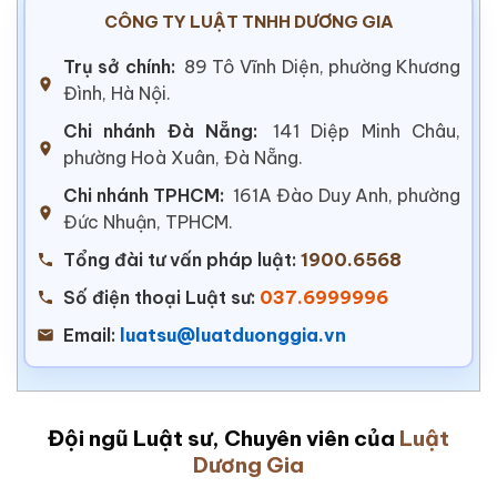
CÔNG TY LUẬT TNHH DƯƠNG GIA
Trụ sở chính:
89 Tô Vĩnh Diện, phường Khương
Đình, Hà Nội.
Chi nhánh Đà Nẵng:
141 Diệp Minh Châu,
phường Hoà Xuân, Đà Nẵng.
Chi nhánh TPHCM:
161A Đào Duy Anh, phường
Đức Nhuận, TPHCM.
Tổng đài tư vấn pháp luật:
1900.6568
Số điện thoại Luật sư:
037.6999996
Email:
luatsu@luatduonggia.vn
Đội ngũ Luật sư, Chuyên viên của
Luật
Dương Gia