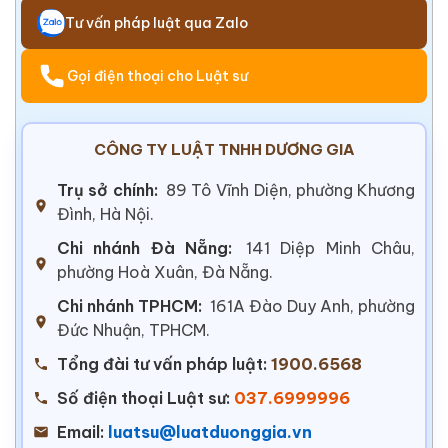
Tư vấn pháp luật qua Zalo
Gọi điện thoại cho Luật sư
CÔNG TY LUẬT TNHH DƯƠNG GIA
Trụ sở chính:
89 Tô Vĩnh Diện, phường Khương
Đình, Hà Nội.
Chi nhánh Đà Nẵng:
141 Diệp Minh Châu,
phường Hoà Xuân, Đà Nẵng.
Chi nhánh TPHCM:
161A Đào Duy Anh, phường
Đức Nhuận, TPHCM.
Tổng đài tư vấn pháp luật:
1900.6568
Số điện thoại Luật sư:
037.6999996
Email:
luatsu@luatduonggia.vn