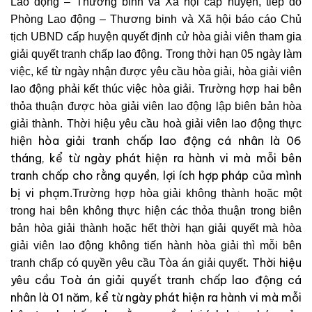
Lao động – Thương binh và Xã hội cấp huyện, tiếp đó
Phòng Lao động – Thương binh và Xã hội báo cáo Chủ
tịch UBND cấp huyện quyết định cử hòa giải viên tham gia
giải quyết tranh chấp lao động. Trong thời hạn 05 ngày làm
việc, kể từ ngày nhận được yêu cầu hòa giải, hòa giải viên
lao động phải kết thúc việc hòa giải. Trường hợp hai bên
thỏa thuận được hòa giải viên lao động lập biên bản hòa
giải thành. Thời hiệu yêu cầu hoà giải viên lao động thực
hòa giải tranh chấp lao động cá nhân là 06
hiện
tháng, kể từ ngày phát hiện ra hành vi mà mỗi bên
tranh chấp cho rằng quyền, lợi ích hợp pháp của mình
bị vi phạm
.
Trường hợp hòa giải không thành hoặc một
trong hai bên không thực hiện các thỏa thuận trong biên
bản hòa giải thành hoặc hết thời hạn giải quyết mà hòa
giải viên lao động không tiến hành hòa giải thì mỗi bên
Thời hiệu
tranh chấp có quyền yêu cầu Tòa án giải quyết.
yêu cầu Toà án giải quyết tranh chấp lao động cá
nhân là 01 năm, kể từ ngày phát hiện ra hành vi mà mỗi