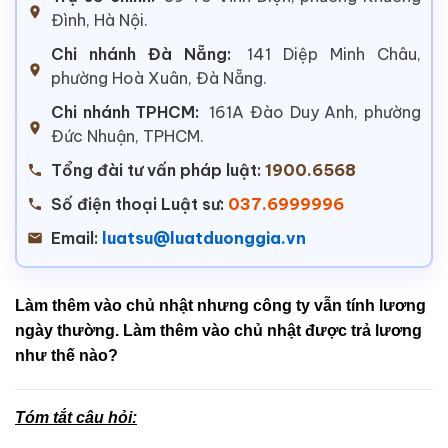
Đình, Hà Nội.
Chi nhánh Đà Nẵng:
141 Diệp Minh Châu,
phường Hoà Xuân, Đà Nẵng.
Chi nhánh TPHCM:
161A Đào Duy Anh, phường
Đức Nhuận, TPHCM.
Tổng đài tư vấn pháp luật:
1900.6568
Số điện thoại Luật sư:
037.6999996
Email:
luatsu@luatduonggia.vn
Làm thêm vào chủ nhật nhưng công ty vẫn tính lương
ngày thường. Làm thêm vào chủ nhật được trả lương
như thế nào?
Tóm tắt câu hỏi: