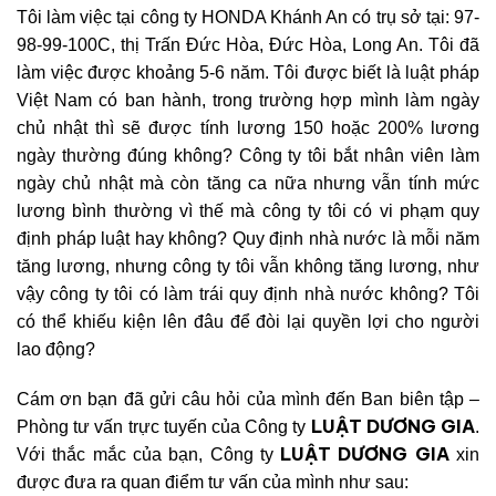
Tôi làm việc tại công ty HONDA Khánh An có trụ sở tại: 97-
98-99-100C, thị Trấn Đức Hòa, Đức Hòa, Long An. Tôi đã
làm việc được khoảng 5-6 năm. Tôi được biết là luật pháp
Việt Nam có ban hành, trong trường hợp mình làm ngày
chủ nhật thì sẽ được tính lương 150 hoặc 200% lương
ngày thường đúng không? Công ty tôi bắt nhân viên làm
ngày chủ nhật mà còn tăng ca nữa nhưng vẫn tính mức
lương bình thường vì thế mà công ty tôi có vi phạm quy
định pháp luật hay không? Quy định nhà nước là mỗi năm
tăng lương, nhưng công ty tôi vẫn không tăng lương, như
vậy công ty tôi có làm trái quy định nhà nước không?
Tôi
có thể khiếu kiện lên đâu để đòi lại quyền lợi cho người
lao động?
Cám ơn bạn đã gửi câu hỏi của mình đến Ban biên tập –
LUẬT DƯƠNG GIA
Phòng tư vấn trực tuyến của Công ty
.
LUẬT DƯƠNG GIA
Với thắc mắc của bạn, Công ty
xin
được đưa ra quan điểm tư vấn của mình như sau: