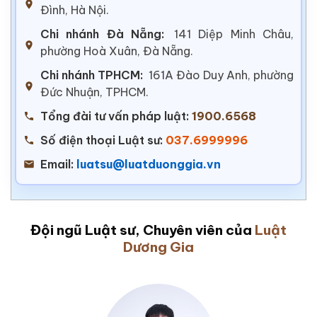
Đình, Hà Nội.
Chi nhánh Đà Nẵng:
141 Diệp Minh Châu,
phường Hoà Xuân, Đà Nẵng.
Chi nhánh TPHCM:
161A Đào Duy Anh, phường
Đức Nhuận, TPHCM.
Tổng đài tư vấn pháp luật:
1900.6568
Số điện thoại Luật sư:
037.6999996
Email:
luatsu@luatduonggia.vn
Đội ngũ Luật sư, Chuyên viên của
Luật
Dương Gia