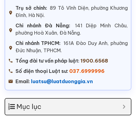
Trụ sở chính:
89 Tô Vĩnh Diện, phường Khương
Đình, Hà Nội.
Chi nhánh Đà Nẵng:
141 Diệp Minh Châu,
phường Hoà Xuân, Đà Nẵng.
Chi nhánh TPHCM:
161A Đào Duy Anh, phường
Đức Nhuận, TPHCM.
Tổng đài tư vấn pháp luật:
1900.6568
Số điện thoại Luật sư:
037.6999996
Email:
luatsu@luatduonggia.vn
Mục lục