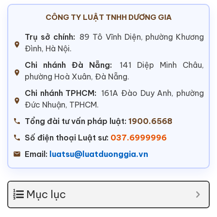
CÔNG TY LUẬT TNHH DƯƠNG GIA
Trụ sở chính:
89 Tô Vĩnh Diện, phường Khương
Đình, Hà Nội.
Chi nhánh Đà Nẵng:
141 Diệp Minh Châu,
phường Hoà Xuân, Đà Nẵng.
Chi nhánh TPHCM:
161A Đào Duy Anh, phường
Đức Nhuận, TPHCM.
Tổng đài tư vấn pháp luật:
1900.6568
Số điện thoại Luật sư:
037.6999996
Email:
luatsu@luatduonggia.vn
Mục lục