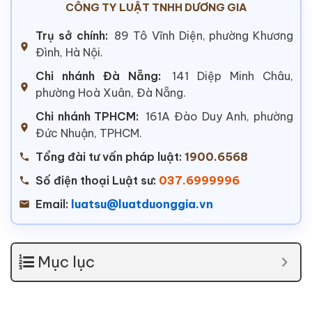
CÔNG TY LUẬT TNHH DƯƠNG GIA
Trụ sở chính:
89 Tô Vĩnh Diện, phường Khương
Đình, Hà Nội.
Chi nhánh Đà Nẵng:
141 Diệp Minh Châu,
phường Hoà Xuân, Đà Nẵng.
Chi nhánh TPHCM:
161A Đào Duy Anh, phường
Đức Nhuận, TPHCM.
Tổng đài tư vấn pháp luật:
1900.6568
Số điện thoại Luật sư:
037.6999996
Email:
luatsu@luatduonggia.vn
Mục lục