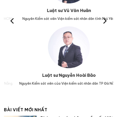
Luật sư Vũ Văn Huân
.
Nguyên Kiểm sát viên Viện kiểm sát nhân dân tỉnh Phú Yên.
Trưở
Luật sư Nguyễn Hoài Bão
.
Nguyên Kiểm sát viên của Viện kiểm sát nhân dân TP Đà Nẵng.
Luậ
BÀI VIẾT MỚI NHẤT