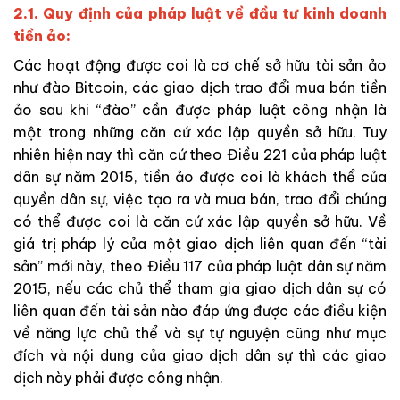
2.1. Quy định của pháp luật về đầu tư kinh doanh
tiền ảo:
Các hoạt động được coi là cơ chế sở hữu tài sản ảo
như đào Bitcoin, các giao dịch trao đổi mua bán tiền
ảo sau khi “đào” cần được pháp luật công nhận là
một trong những căn cứ xác lập quyền sở hữu. Tuy
nhiên hiện nay thì căn cứ theo Điều 221 của pháp luật
dân sự năm 2015, tiền ảo được coi là khách thể của
quyền dân sự, việc tạo ra và mua bán, trao đổi chúng
có thể được coi là căn cứ xác lập quyền sở hữu. Về
giá trị pháp lý của một giao dịch liên quan đến “tài
sản” mới này, theo Điều 117 của pháp luật dân sự năm
2015, nếu các chủ thể tham gia giao dịch dân sự có
liên quan đến tài sản nào đáp ứng được các điều kiện
về năng lực chủ thể và sự tự nguyện cũng như mục
đích và nội dung của giao dịch dân sự thì các giao
dịch này phải được công nhận.