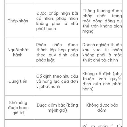
Thông thường được
Được chấp nhận bởi
chấp nhận trong
cá nhân, pháp nhân
Chấp nhận
một cộng đồng cụ
không phải là nhà
thể trên không gian
phát hành
mạng
Pháp nhân được
Doanh nghiệp thuộc
Người phát
thành lập hợp pháp
khu vực tư nhân
hành
theo quy định của
không phải là một
pháp luật
thiết chế tài chính
Không cố định (phụ
Cố định theo nhu cầu
thuộc vào quyết
Cung tiền
và năng lực của đơn
định của nhà phát
vị phát hành
hành)
Khả năng
Được đảm bảo (bằng
Không được bảo
được hoàn
mệnh giá)
đảm
giá trị
Rủi ro pháp lí, tín