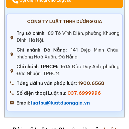
Gọi điện thoại cho Luật sư
CÔNG TY LUẬT TNHH DƯƠNG GIA
Trụ sở chính:
89 Tô Vĩnh Diện, phường Khương
Đình, Hà Nội.
Chi nhánh Đà Nẵng:
141 Diệp Minh Châu,
phường Hoà Xuân, Đà Nẵng.
Chi nhánh TPHCM:
161A Đào Duy Anh, phường
Đức Nhuận, TPHCM.
Tổng đài tư vấn pháp luật:
1900.6568
Số điện thoại Luật sư:
037.6999996
Email:
luatsu@luatduonggia.vn