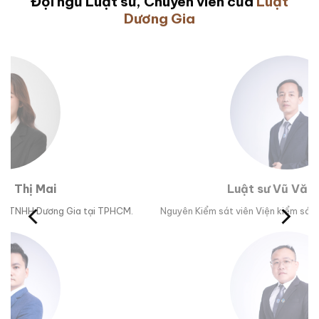
Đội ngũ Luật sư, Chuyên viên của
Luật
Dương Gia
Luật sư Vũ Văn Huân
M.
Nguyên Kiểm sát viên Viện kiểm sát nhân dân tỉnh Phú Yên.
Tr