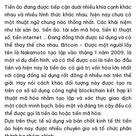
Tiền ảo đang được tiếp cận dưới nhiều khía cạnh khác
nhau và nhiều hình thức khác nhau, hiện nay chưa có
một thuật ngữ chung nào thống nhất. Các khái niệm
như tài sản ảo, tiền ảo, tài sản mã hóa, tiền kĩ thuật
số, tiền internet … Đang đồng thời được sử dụng và có
thể thay thế cho nhau. Bitcoin – Được một người lấy
tên là Nakamoto tạo lập vào tháng 1 năm 2009, là
một ví dụ điển hình, và có thể được coi là tiền ảo đầu
tiên và hiện nay là tiền ảo có giá trị vốn hóa lớn nhất
với cộng đồng sử dụng rất đông ở nhiều nơi trên thế
giới. Hay nói cách khác đối tượng này được tạo ra
trên cơ sở sử dụng công nghệ blockchain kết hợp kĩ
thuật mã hóa nhằm tạo lập và xác thực giao dịch
một cách minh bạch, bảo mật và đáng tin cậy đều có
thể được gọi là tiền ảo hoặc tiền mã hóa.
Dựa trên thực tế sử dụng và bản chất kinh tế thì tiền
ảo hiện nay được nhiều chuyên gia và tổ chức phân
thành ba nhóm chính: