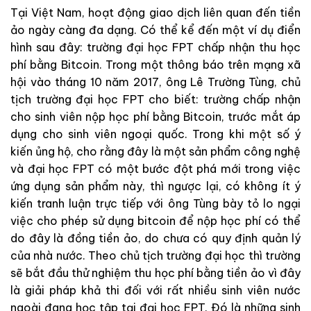
Tại Việt Nam, hoạt động giao dịch liên quan đến tiền
ảo ngày càng đa dạng. Có thể kể đến một ví dụ điển
hình sau đây: trường đại học FPT chấp nhận thu học
phí bằng Bitcoin. Trong một thông báo trên mạng xã
hội vào tháng 10 năm 2017, ông Lê Trường Tùng, chủ
tịch trường đại học FPT cho biết: trường chấp nhận
cho sinh viên nộp học phí bằng Bitcoin, trước mắt áp
dụng cho sinh viên ngoại quốc. Trong khi một số ý
kiến ủng hộ, cho rằng đây là một sản phẩm công nghệ
và đại học FPT có một bước đột phá mới trong việc
ứng dụng sản phẩm này, thì ngược lại, có không ít ý
kiến tranh luận trực tiếp với ông Tùng bày tỏ lo ngại
việc cho phép sử dụng bitcoin để nộp học phí có thể
do đây là đồng tiền ảo, do chưa có quy định quản lý
của nhà nước. Theo chủ tịch trường đại học thì trường
sẽ bắt đầu thử nghiệm thu học phí bằng tiền ảo vì đây
là giải pháp khả thi đối với rất nhiều sinh viên nước
ngoài đang học tập tại đại học FPT. Đó là những sinh