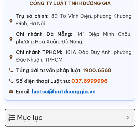
CÔNG TY LUẬT TNHH DƯƠNG GIA
Trụ sở chính:
89 Tô Vĩnh Diện, phường Khương
Đình, Hà Nội.
Chi nhánh Đà Nẵng:
141 Diệp Minh Châu,
phường Hoà Xuân, Đà Nẵng.
Chi nhánh TPHCM:
161A Đào Duy Anh, phường
Đức Nhuận, TPHCM.
Tổng đài tư vấn pháp luật:
1900.6568
Số điện thoại Luật sư:
037.6999996
Email:
luatsu@luatduonggia.vn
Mục lục