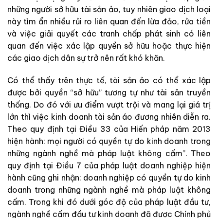
những người sở hữu tài sản ảo, tuy nhiên giao dịch loại
này tìm ẩn nhiều rủi ro liên quan đến lừa đảo, rửa tiền
và việc giải quyết các tranh chấp phát sinh có liên
quan đến việc xác lập quyền sở hữu hoặc thực hiện
các giao dịch dân sự trở nên rất khó khăn.
Có thể thấy trên thực tế, tài sản ảo có thể xác lập
được bởi quyền “sở hữu” tương tự như tài sản truyền
thống. Do đó với ưu điểm vượt trội và mang lại giá trị
lớn thì việc kinh doanh tài sản áo đương nhiên diễn ra.
Theo quy định tại Điều 33 của Hiến pháp năm 2013
hiện hành: mọi người có quyền tự do kinh doanh trong
những ngành nghề mà pháp luật không cấm”. Theo
quy định tại Điều 7 của pháp luật doanh nghiệp hiện
hành cũng ghi nhận: doanh nghiệp có quyền tự do kinh
doanh trong những ngành nghề mà pháp luật không
cấm. Trong khi đó dưới góc độ của pháp luật đầu tư,
ngành nghề cấm đầu tư kinh doanh đã được Chính phủ