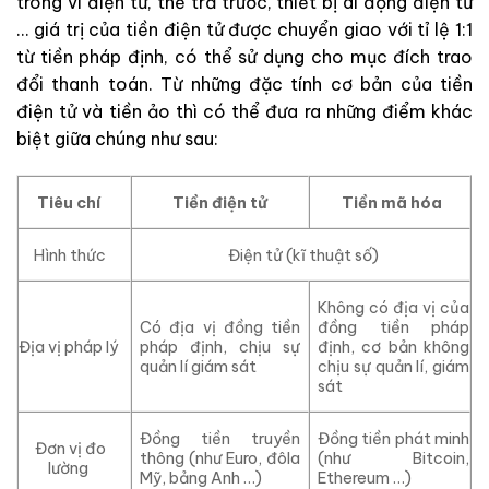
trong ví điện tử, thẻ trả trước, thiết bị di động điện tử
… giá trị của tiền điện tử được chuyển giao với tỉ lệ 1:1
từ tiền pháp định, có thể sử dụng cho mục đích trao
đổi thanh toán. Từ những đặc tính cơ bản của tiền
điện tử và tiền ảo thì có thể đưa ra những điểm khác
biệt giữa chúng như sau:
Tiêu chí
Tiền điện tử
Tiền mã hóa
Hình thức
Điện tử (kĩ thuật số)
Không có địa vị của
Có địa vị đồng tiền
đồng tiền pháp
Địa vị pháp lý
pháp định, chịu sự
định, cơ bản không
quản lí giám sát
chịu sự quản lí, giám
sát
Đồng tiền truyền
Đồng tiền phát minh
Đơn vị đo
thông (như Euro, đôla
(như Bitcoin,
lường
Mỹ, bảng Anh …)
Ethereum …)