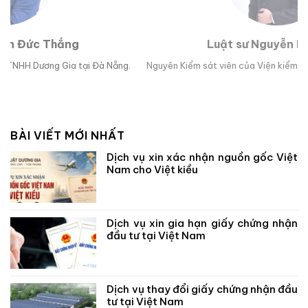
Luật sư Nguyễn Hoài Bão
g.
Nguyên Kiểm sát viên của Viện kiểm sát nhân dân TP Đà Nẵng.
Lu
BÀI VIẾT MỚI NHẤT
Dịch vụ xin xác nhận nguồn gốc Việt
Nam cho Việt kiều
Dịch vụ xin gia hạn giấy chứng nhận
đầu tư tại Việt Nam
Dịch vụ thay đổi giấy chứng nhận đầu
tư tại Việt Nam