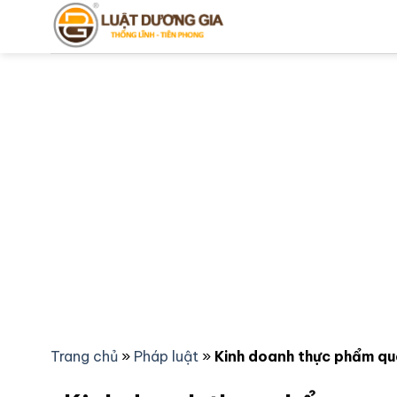
Bỏ
qua
nội
dung
Trang chủ
»
Pháp luật
»
Kinh doanh thực phẩm qua