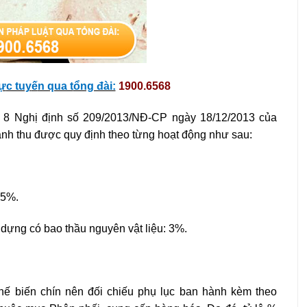
ự
c tuy
ế
n qua t
ổng đài:
1900.6568
ều 8 Nghị định số 209/2013/NĐ-CP ngày 18/12/2013 của
doanh thu được quy định theo từng hoạt động như sau:
 5%.
y dựng có bao thầu nguyên vật liệu: 3%.
hế biến chín nên đối chiếu phụ lục ban hành kèm theo