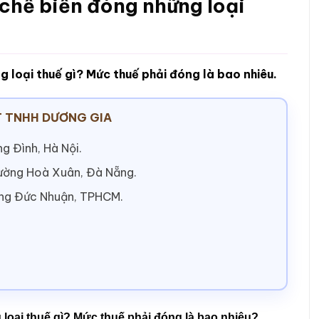
chế biến đóng những loại
 loại thuế gì? Mức thuế phải đóng là bao nhiêu.
 TNHH DƯƠNG GIA
g Đình, Hà Nội.
hường Hoà Xuân, Đà Nẵng.
ờng Đức Nhuận, TPHCM.
oại thuế gì? Mức thuế phải đóng là bao nhiêu?