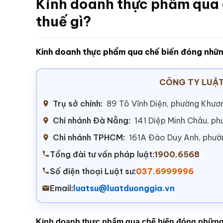
Kinh doanh thực phẩm qua 
thuế gì?
Kinh doanh thực phẩm qua chế biến đóng những
CÔNG TY LUẬT
Trụ sở chính:
89 Tô Vĩnh Diện, phường Khươn
Chi nhánh Đà Nẵng:
141 Diệp Minh Châu, p
Chi nhánh TPHCM:
161A Đào Duy Anh, phư
Tổng đài tư vấn pháp luật:
1900.6568
Số điện thoại Luật sư:
037.6999996
Email:
luatsu@luatduonggia.vn
Kinh doanh thực phẩm qua chế biến đóng những l