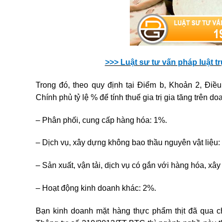
>>> Luậ
t sư tư v
ấ
n pháp lu
ậ
t tr
Trong đó, theo quy định tại Điểm b, Khoản 2, Đi
Chính phủ tỷ lệ % để tính thuế gia trị gia tăng trên 
– Phân phối, cung cấp hàng hóa: 1%.
– Dịch vụ, xây dựng không bao thầu nguyên vật liệu:
– Sản xuất, vận tải, dịch vụ có gắn với hàng hóa, xâ
– Hoạt động kinh doanh khác: 2%.
Bạn kinh doanh mặt hàng thực phẩm thịt đã qua c