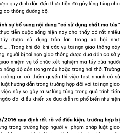
được quy định dẫn đến thực tiễn đã gây lúng túng cho
 giao thông đường bộ.
hình sự bổ sung nội dung “có sử dụng chất ma túy”
thực tiễn cuộc sống hiện nay cho thấy có rất nhiều
úy được sử dụng tràn lan trong xã hội như:
… . Trong khi đó, khi các vụ tai nạn giao thông xảy
ông, người bị tai nạn giao thông được đưa đến cơ sở y
 giao nhiệm vụ tổ chức xét nghiệm ma túy của người
o nồng độ cồn trong máu hoặc trong hơi thở. Trường
an công an có thẩm quyền thì việc test nhanh có sử
uật hướng dẫn trong trường hợp đối với tai nạn giao
iệc này sẽ gây ra sự lúng túng trong quá trình tiến
 ngáo đá, điều khiển xe đua diễn ra phổ biến như hiện
016 quy định rất rõ về điều kiện, trường hợp bị
ng trong trường hợp người vi phạm pháp luật giao