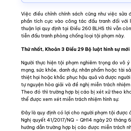
Việc điều chỉnh chính sách cũng như việc sửa 
phần tích cực vào công tác đấu tranh đối với
thuận lợi quy định tại Điều 260 BLHS thì vẫn cò
tiễn đấu tranh phòng chống loại tội phạm này.
Thứ nhất, Khoản 3 Điều 29 Bộ luật hình sự mới
Người thực hiện tội phạm nghiêm trọng do vô ý 
mạng, sức khỏe, danh dự, nhân phẩm hoặc tài sả
thiệt hại hoặc khắc phục hậu quả và được người 
tự nguyện hòa giải và đề nghị miễn trách nhiệm 
Theo đó thì trường hợp bị cáo bị xét xử theo kh
thể được xem xét miễn trách nhiệm hình sự.
Đây là quy định có lợi cho người phạm tội được 
Nghị quyết 41/2017/NQ – QH14 ngày 20 tháng 6 
hướng dẫn trường hợp bị cáo được miễn trách nhi