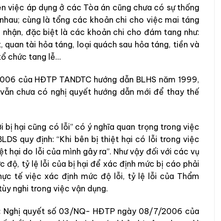
nên việc áp dụng ở các Tòa án cũng chưa có sự thống
 nhau; cùng là tổng các khoản chi cho việc mai táng
 nhận, đặc biệt là các khoản chi cho đám tang như:
 quan tài hỏa táng, loại quách sau hỏa táng, tiền và
 tổ chức tang lễ…
2006 của HĐTP TANDTC hướng dẫn BLHS năm 1999,
 vẫn chưa có nghị quyết hướng dẫn mới để thay thế
ời bị hại cũng có lỗi” có ý nghĩa quan trọng trong việc
DS quy định: “Khi bên bị thiệt hại có lỗi trong việc
ệt hại do lỗi của mình gây ra”. Như vậy đối với các vụ
 độ, tỷ lệ lỗi của bị hại để xác định mức bị cáo phải
thực tế việc xác định mức độ lỗi, tỷ lệ lỗi của Thẩm
tùy nghi trong việc vận dụng.
:
Nghị quyết số 03/NQ- HĐTP ngày 08/7/2006 của