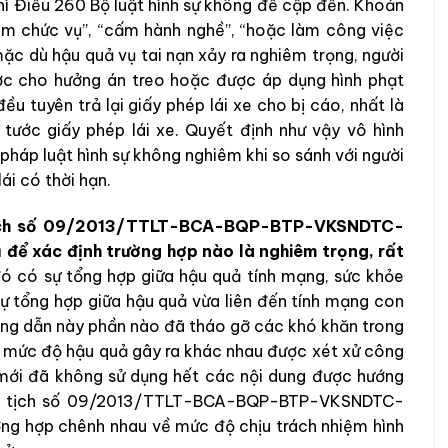
thì Điều 260 Bộ luật hình sự không đề cập đến. Khoản
ệm chức vụ”, “cấm hành nghề”, “hoặc làm công việc
mặc dù hậu quả vụ tai nạn xảy ra nghiêm trọng, người
được cho hưởng án treo hoặc được áp dụng hình phạt
ều tuyên trả lại giấy phép lái xe cho bị cáo, nhất là
tước giấy phép lái xe. Quyết định như vậy vô hình
 pháp luật hình sự không nghiêm khi so sánh với người
ái có thời hạn.
ên tịch số 09/2013/TTLT-BCA-BQP-BTP-VKSNDTC-
 để xác định trường hợp nào là nghiêm trọng, rất
ó có sự tổng hợp giữa hậu quả tính mạng, sức khỏe
sự tổng hợp giữa hậu quả vừa liên đến tính mạng con
ướng dẫn này phần nào đã tháo gỡ các khó khăn trong
g mức độ hậu quả gây ra khác nhau được xét xử công
 mới đã không sử dụng hết các nội dung được hướng
liên tịch số 09/2013/TTLT-BCA-BQP-BTP-VKSNDTC-
ờng hợp chênh nhau về mức độ chịu trách nhiệm hình