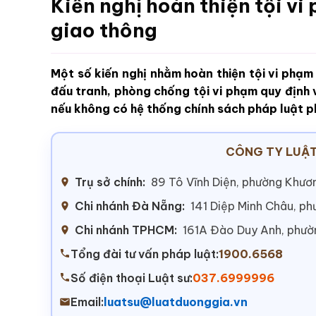
Kiến nghị hoàn thiện tội vi
giao thông
Một số kiến nghị nhằm hoàn thiện tội vi phạ
đấu tranh, phòng chống tội vi phạm quy định
nếu không có hệ thống chính sách pháp luật p
CÔNG TY LUẬT
Trụ sở chính:
89 Tô Vĩnh Diện, phường Khươn
Chi nhánh Đà Nẵng:
141 Diệp Minh Châu, p
Chi nhánh TPHCM:
161A Đào Duy Anh, phư
Tổng đài tư vấn pháp luật:
1900.6568
Số điện thoại Luật sư:
037.6999996
Email:
luatsu@luatduonggia.vn