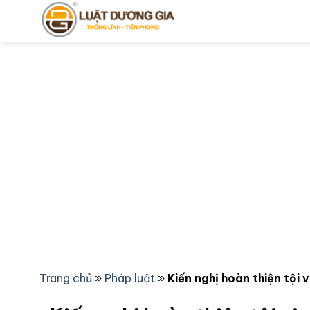
Bỏ
qua
nội
dung
Trang chủ
»
Pháp luật
»
Kiến nghị hoàn thiện tội 