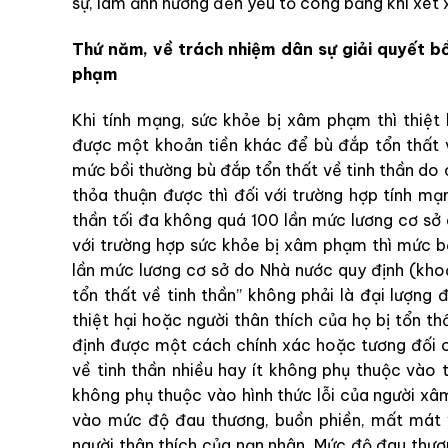
sự, làm ảnh hưởng đến yếu tố công bằng khi xét 
Thứ năm, về trách nhiệm dân sự giải quyết bồ
phạm
Khi tính mạng, sức khỏe bị xâm phạm thì thiệt h
được một khoản tiền khác để bù đắp tổn thất v
mức bồi thường bù đắp tổn thất về tinh thần do 
thỏa thuận được thì đối với trường hợp tính mạ
thần tối đa không quá 100 lần mức lương cơ sở
với trường hợp sức khỏe bị xâm phạm thì mức bồ
lần mức lương cơ sở do Nhà nước quy định (kho
tổn thất về tinh thần” không phải là đại lượng 
thiệt hại hoặc người thân thích của họ bị tổn th
định được một cách chính xác hoặc tương đối ch
về tinh thần nhiều hay ít không phụ thuộc vào
không phụ thuộc vào hình thức lỗi của người x
vào mức độ đau thương, buồn phiền, mất mát v
người thân thích của nạn nhân. Mức độ đau thươ