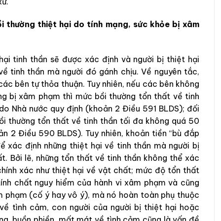
xử.
i thường thiệt hại do tính mạng, sức khỏe bị xâm
ại tinh thần sẽ được xác định và người bị thiệt hại
ề tinh thần mà người đó gánh chịu. Về nguyên tắc,
các bên tự thỏa thuận. Tuy nhiên, nếu các bên không
ng bị xâm phạm thì mức bồi thường tổn thất về tinh
 do Nhà nước quy định (khoản 2 Điều 591 BLDS); đối
i thường tổn thất về tinh thần tối đa không quá 50
ản 2 Điều 590 BLDS). Tuy nhiên, khoản tiền “bù đắp
để xác định những thiệt hại về tinh thần mà người bị
ất. Bởi lẽ, những tổn thất về tinh thần không thể xác
ính xác như thiệt hại về vật chất; mức độ tổn thất
 tính chất nguy hiểm của hành vi xâm phạm và cũng
âm phạm (cố ý hay vô ý), mà nó hoàn toàn phụ thuộc
ề tình cảm, con người của người bị thiệt hại hoặc
ng, buồn phiền, mất mát về tình cảm cũng là vấn đề