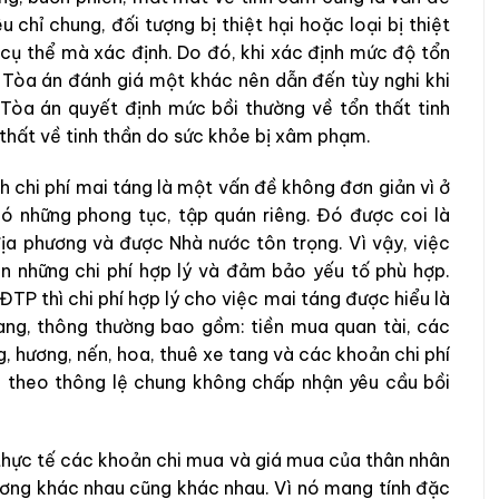
 chỉ chung, đối tượng bị thiệt hại hoặc loại bị thiệt
 cụ thể mà xác định. Do đó, khi xác định mức độ tổn
i Tòa án đánh giá một khác nên dẫn đến tùy nghi khi
 Tòa án quyết định mức bồi thường về tổn thất tinh
thất về tinh thần do sức khỏe bị xâm phạm.
nh chi phí mai táng là một vấn đề không đơn giản vì ở
ó những phong tục, tập quán riêng. Đó được coi là
ịa phương và được Nhà nước tôn trọng. Vì vậy, việc
ên những chi phí hợp lý và đảm bảo yếu tố phù hợp.
 thì chi phí hợp lý cho việc mai táng được hiểu là
ang, thông thường bao gồm: tiền mua quan tài, các
, hương, nến, hoa, thuê xe tang và các khoản chi phí
 theo thông lệ chung không chấp nhận yêu cầu bồi
i thực tế các khoản chi mua và giá mua của thân nhân
hương khác nhau cũng khác nhau. Vì nó mang tính đặc