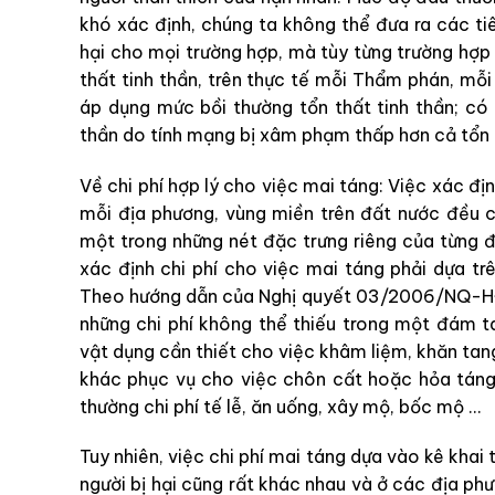
khó xác định, chúng ta không thể đưa ra các tiêu
hại cho mọi trường hợp, mà tùy từng trường hợp
thất tinh thần, trên thực tế mỗi Thẩm phán, mỗ
áp dụng mức bồi thường tổn thất tinh thần; có
thần do tính mạng bị xâm phạm thấp hơn cả tổn 
Về chi phí hợp lý cho việc mai táng: Việc xác đị
mỗi địa phương, vùng miền trên đất nước đều c
một trong những nét đặc trưng riêng của từng đ
xác định chi phí cho việc mai táng phải dựa tr
Theo hướng dẫn của Nghị quyết 03/2006/NQ-HĐTP
những chi phí không thể thiếu trong một đám t
vật dụng cần thiết cho việc khâm liệm, khăn tang
khác phục vụ cho việc chôn cất hoặc hỏa táng
thường chi phí tế lễ, ăn uống, xây mộ, bốc mộ …
Tuy nhiên, việc chi phí mai táng dựa vào kê kha
người bị hại cũng rất khác nhau và ở các địa p