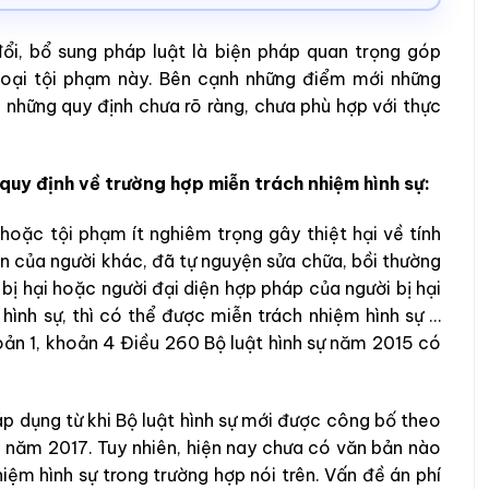
đổi, bổ sung pháp luật là biện pháp quan trọng góp
 loại tội phạm này. Bên cạnh những điểm mới những
n những quy định chưa rõ ràng, chưa phù hợp với thực
 quy định về trường hợp miễn trách nhiệm hình sự:
hoặc tội phạm ít nghiêm trọng gây thiệt hại về tính
n của người khác, đã tự nguyện sửa chữa, bồi thường
bị hại hoặc người đại diện hợp pháp của người bị hại
hình sự, thì có thể được miễn trách nhiệm hình sự …
oản 1, khoản 4 Điều 260 Bộ luật hình sự năm 2015 có
áp dụng từ khi Bộ luật hình sự mới được công bố theo
năm 2017. Tuy nhiên, hiện nay chưa có văn bản nào
ệm hình sự trong trường hợp nói trên. Vấn đề án phí