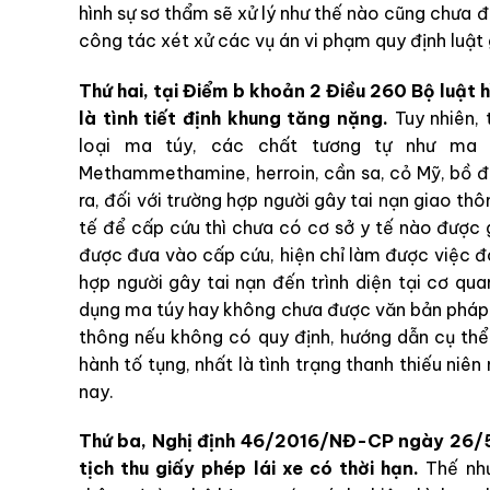
hình sự sơ thẩm sẽ xử lý như thế nào cũng chưa 
công tác xét xử các vụ án vi phạm quy định luật
Thứ hai, tại Điểm b khoản 2 Điều 260 Bộ luật 
là tình tiết định khung tăng nặng.
Tuy nhiên, 
loại ma túy, các chất tương tự như ma t
Methammethamine, herroin, cần sa, cỏ Mỹ, bồ đà 
ra, đối với trường hợp người gây tai nạn giao th
tế để cấp cứu thì chưa có cơ sở y tế nào được
được đưa vào cấp cứu, hiện chỉ làm được việc đ
hợp người gây tai nạn đến trình diện tại cơ qu
dụng ma túy hay không chưa được văn bản pháp l
thông nếu không có quy định, hướng dẫn cụ thể v
hành tố tụng, nhất là tình trạng thanh thiếu niên
nay.
Thứ ba, Nghị định 46/2016/NĐ-CP ngày 26/5/2
tịch thu giấy phép lái xe có thời hạn.
Thế như