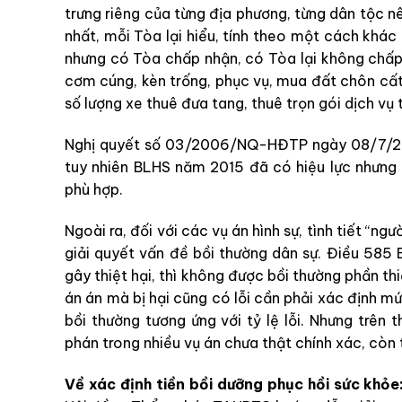
trưng riêng của từng địa phương, từng dân tộc 
nhất, mỗi Tòa lại hiểu, tính theo một cách khác
nhưng có Tòa chấp nhận, có Tòa lại không chấp
cơm cúng, kèn trống, phục vụ, mua đất chôn cất,
số lượng xe thuê đưa tang, thuê trọn gói dịch vụ
Nghị quyết số 03/2006/NQ-HĐTP ngày 08/7/
tuy nhiên BLHS năm 2015 đã có hiệu lực nhưng
phù hợp.
Ngoài ra, đối với các vụ án hình sự, tình tiết “ngư
giải quyết vấn đề bồi thường dân sự. Điều 585 BL
gây thiệt hại, thì không được bồi thường phần thi
án án mà bị hại cũng có lỗi cần phải xác định mức
bồi thường tương ứng với tỷ lệ lỗi. Nhưng trên 
phán trong nhiều vụ án chưa thật chính xác, còn 
Về xác định tiền bồi dưỡng phục hồi sức khỏe