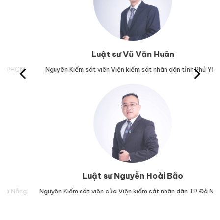
Luật sư Vũ Văn Huân
M.
Nguyên Kiểm sát viên Viện kiểm sát nhân dân tỉnh Phú Yên.
Trư
Luật sư Nguyễn Hoài Bão
g.
Nguyên Kiểm sát viên của Viện kiểm sát nhân dân TP Đà Nẵng.
Lu