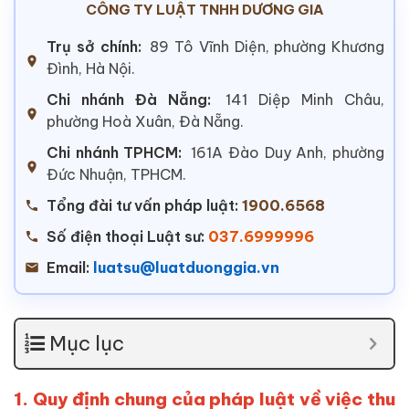
CÔNG TY LUẬT TNHH DƯƠNG GIA
Trụ sở chính:
89 Tô Vĩnh Diện, phường Khương
Đình, Hà Nội.
Chi nhánh Đà Nẵng:
141 Diệp Minh Châu,
phường Hoà Xuân, Đà Nẵng.
Chi nhánh TPHCM:
161A Đào Duy Anh, phường
Đức Nhuận, TPHCM.
Tổng đài tư vấn pháp luật:
1900.6568
Số điện thoại Luật sư:
037.6999996
Email:
luatsu@luatduonggia.vn
Mục lục
1. Quy định chung của pháp luật về việc thu