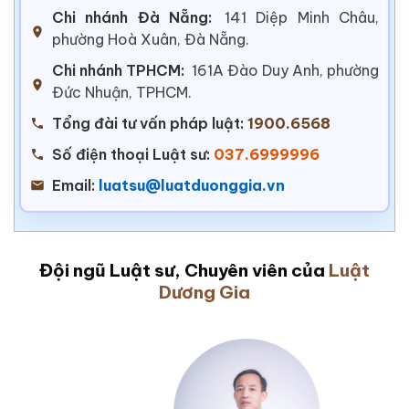
Chi nhánh Đà Nẵng:
141 Diệp Minh Châu,
phường Hoà Xuân, Đà Nẵng.
Chi nhánh TPHCM:
161A Đào Duy Anh, phường
Đức Nhuận, TPHCM.
Tổng đài tư vấn pháp luật:
1900.6568
Số điện thoại Luật sư:
037.6999996
Email:
luatsu@luatduonggia.vn
Đội ngũ Luật sư, Chuyên viên của
Luật
Dương Gia