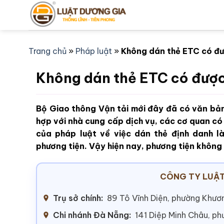
Bỏ
qua
nội
dung
Trang chủ
»
Pháp luật
»
Không dán thẻ ETC có đ
Không dán thẻ ETC có đượ
Bộ Giao thông Vận tải mới đây đã có văn bản
hợp với nhà cung cấp dịch vụ, các cơ quan có 
của pháp luật về việc dán thẻ định danh 
phương tiện. Vậy hiện nay, phương tiện khôn
CÔNG TY LUẬT
Trụ sở chính:
89 Tô Vĩnh Diện, phường Khươn
Chi nhánh Đà Nẵng:
141 Diệp Minh Châu, p