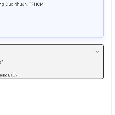
ờng Đức Nhuận, TPHCM.
g?
g dừng ETC?