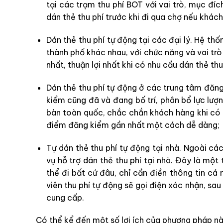
tại các trạm thu phí BOT với vai trò, mục đíc
dán thẻ thu phí trước khi đi qua chợ nếu khác
Dán thẻ thu phí tự động tại các đại lý. Hệ thốn
thành phố khác nhau, với chức năng và vai tr
nhất, thuận lợi nhất khi có nhu cầu dán thẻ thu
Dán thẻ thu phí tự động ở các trung tâm đăng
kiểm cũng đã và đang bố trí, phân bổ lực lượn
bàn toàn quốc, chắc chắn khách hàng khi có 
điểm đăng kiểm gần nhất một cách dễ dàng;
Tự dán thẻ thu phí tự động tại nhà. Ngoài cá
vụ hỗ trợ dán thẻ thu phí tại nhà. Đây là một
thể đi bất cứ đâu, chỉ cần điền thông tin cá 
viên thu phí tự động sẽ gọi điện xác nhận, sa
cung cấp.
Có thể kể đến một số lợi ích của phương pháp nà