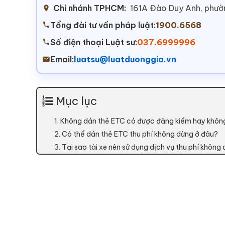
Chi nhánh TPHCM:
161A Đào Duy Anh, phư
Tổng đài tư vấn pháp luật:
1900.6568
Số điện thoại Luật sư:
037.6999996
Email:
luatsu@luatduonggia.vn
Mục lục
1. Không dán thẻ ETC có được đăng kiểm hay khôn
2. Có thể dán thẻ ETC thu phí không dừng ở đâu?
3. Tại sao tài xe nên sử dụng dịch vụ thu phí khôn