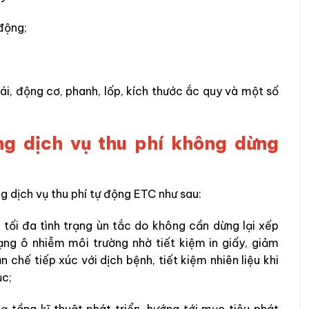
 động;
lái, động cơ, phanh, lốp, kích thước ắc quy và một số
ng dịch vụ thu phí không dừng
g dịch vụ thu phí tự động ETC như sau:
ểu tối đa tình trạng ùn tắc do không cần dừng lại xếp
rạng ô nhiễm môi trường nhờ tiết kiệm in giấy, giảm
n chế tiếp xúc với dịch bệnh, tiết kiệm nhiên liệu khi
ục;
ạ tầng kĩ thuật phát triển, hướng tới mục tiêu phát