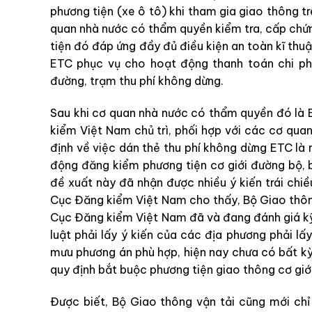
phương tiện (xe ô tô) khi tham gia giao thông t
quan nhà nước có thẩm quyền kiểm tra, cấp chứn
tiện đó đáp ứng đầy đủ điều kiện an toàn kĩ thuậ
ETC phục vụ cho hoạt động thanh toán chi phí
đường, trạm thu phí không dừng.
Sau khi cơ quan nhà nước có thẩm quyền đó là 
kiểm Việt Nam chủ trì, phối hợp với các cơ qua
định về việc dán thẻ thu phí không dừng ETC là 
động đăng kiểm phương tiện cơ giới đường bộ, 
đề xuất này đã nhận được nhiều ý kiến trái chiề
Cục Đăng kiểm Việt Nam cho thấy, Bộ Giao thông
Cục Đăng kiểm Việt Nam đã và đang đánh giá k
luật phải lấy ý kiến của các địa phương phải lấ
mưu phương án phù hợp, hiện nay chưa có bất k
quy định bắt buộc phương tiện giao thông cơ giới
Được biết, Bộ Giao thông vận tải cũng mới ch