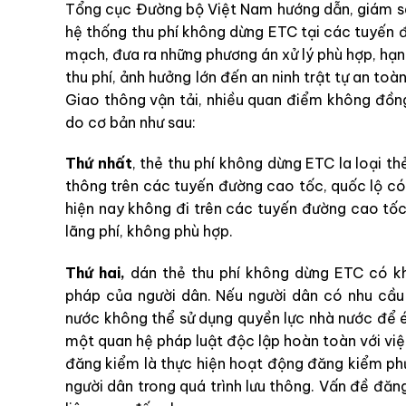
Tổng cục Đường bộ Việt Nam hướng dẫn, giám sát,
hệ thống thu phí không dừng ETC tại các tuyến
mạch, đưa ra những phương án xử lý phù hợp, hạn 
thu phí, ảnh hưởng lớn đến an ninh trật tự an toà
Giao thông vận tải, nhiều quan điểm không đồng 
do cơ bản như sau:
Thứ nhất
, thẻ thu phí không dừng ETC la loại t
thông trên các tuyến đường cao tốc, quốc lộ có 
hiện nay không đi trên các tuyến đường cao tốc
lãng phí, không phù hợp.
Thứ hai,
dán thẻ thu phí không dừng ETC có k
pháp của người dân. Nếu người dân có nhu cầu 
nước không thể sử dụng quyền lực nhà nước để é
một quan hệ pháp luật độc lập hoàn toàn với việ
đăng kiểm là thực hiện hoạt động đăng kiểm phư
người dân trong quá trình lưu thông. Vấn đề đăn