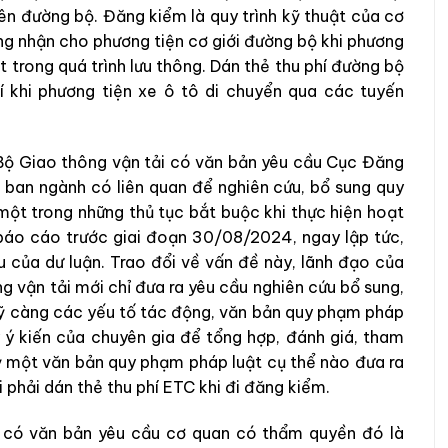
rên đường bộ. Đăng kiểm là quy trình kỹ thuật của cơ
g nhận cho phương tiện cơ giới đường bộ khi phương
t trong quá trình lưu thông. Dán thẻ thu phí đường bộ
 khi phương tiện xe ô tô di chuyển qua các tuyến
Bộ Giao thông vận tải có văn bản yêu cầu Cục Đăng
n ban ngành có liên quan để nghiên cứu, bổ sung quy
một trong những thủ tục bắt buộc khi thực hiện hoạt
báo cáo trước giai đoạn 30/08/2024, ngay lập tức,
u của dư luận. Trao đổi về vấn đề này, lãnh đạo của
 vận tải mới chỉ đưa ra yêu cầu nghiên cứu bổ sung,
ỹ càng các yếu tố tác động, văn bản quy phạm pháp
y ý kiến của chuyên gia để tổng hợp, đánh giá, tham
ỳ một văn bản quy phạm pháp luật cụ thể nào đưa ra
 phải dán thẻ thu phí ETC khi đi đăng kiểm.
ỉ có văn bản yêu cầu cơ quan có thẩm quyền đó là