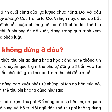
 định cuối cùng của lực lượng chức năng. Đối với câu
ay không?
Câu trả lời là
Có
. Vì hiện nay, chưa có bất
định bắt buộc phương tiện xe ô tô phải dán thẻ thu
chỉ là phương án đề xuất, đang trong quá trình xem
a pháp luật.
í không dừng ở đâu?
 thức thu phí áp dụng khoa học công nghệ thông tin
i chuyển qua trạm thu phí, tự động trừ tiền vào tài
ần phải dừng xe tại các trạm thu phí để trả tiền.
y càng cao xuất phát từ những lợi ích cơ bản của nó,
 thẻ thu phí không dừng như sau:
ại các trạm thu phí. Để nâng cao sự tiện lợi, cơ quan
ổ sung và bố trí đội ngũ dán thẻ thu phí không dừng