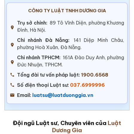
CÔNG TY LUẬT TNHH DƯƠNG GIA
Trụ sở chính:
89 Tô Vĩnh Diện, phường Khương
Đình, Hà Nội.
Chi nhánh Đà Nẵng:
141 Diệp Minh Châu,
phường Hoà Xuân, Đà Nẵng.
Chi nhánh TPHCM:
161A Đào Duy Anh, phường
Đức Nhuận, TPHCM.
Tổng đài tư vấn pháp luật:
1900.6568
Số điện thoại Luật sư:
037.6999996
Email:
luatsu@luatduonggia.vn
Đội ngũ Luật sư, Chuyên viên của
Luật
Dương Gia