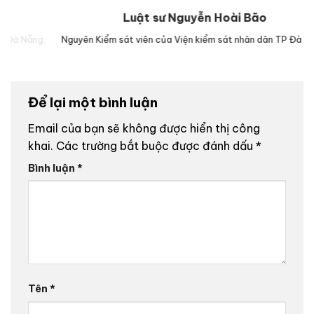
Luật sư Nguyễn Hoài Bão
g.
Nguyên Kiểm sát viên của Viện kiểm sát nhân dân TP Đà Nẵng.
Lu
Để lại một bình luận
Email của bạn sẽ không được hiển thị công
khai.
Các trường bắt buộc được đánh dấu
*
Bình luận
*
Tên
*