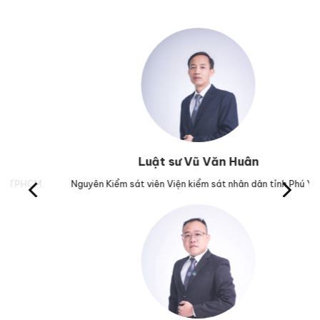
Luật sư Vũ Văn Huân
M.
Nguyên Kiểm sát viên Viện kiểm sát nhân dân tỉnh Phú Yên.
Tr