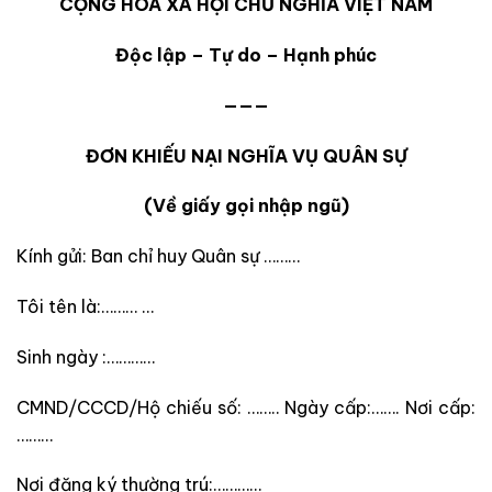
CỘNG HÒA XÃ HỘI CHỦ NGHĨA VIỆT NAM
Độc lập – Tự do – Hạnh phúc
———
ĐƠN KHIẾU NẠI NGHĨA VỤ QUÂN SỰ
(Về giấy gọi nhập ngũ)
Kính gửi: Ban chỉ huy Quân sự ………
Tôi tên là:……… …
Sinh ngày :…………
CMND/CCCD/Hộ chiếu số: …….. Ngày cấp:……. Nơi cấp:
………
Nơi đăng ký thường trú:…………