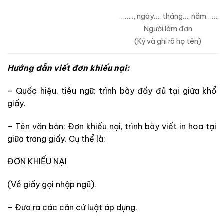
…….., ngày…. tháng…. năm…….
Người làm đơn
(Ký và ghi rõ họ tên)
Hướng dẫn viết đơn khiếu nại:
– Quốc hiệu, tiêu ngữ: trình bày đầy đủ tại giữa khổ
giấy.
– Tên văn bản: Đơn khiếu nại, trình bày viết in hoa tại
giữa trang giấy. Cụ thể là:
ĐƠN KHIẾU NẠI
(Về giấy gọi nhập ngũ).
– Đưa ra các căn cứ luật áp dụng.