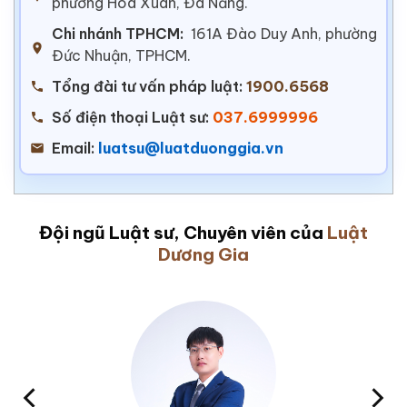
phường Hoà Xuân, Đà Nẵng.
Chi nhánh TPHCM:
161A Đào Duy Anh, phường
Đức Nhuận, TPHCM.
Tổng đài tư vấn pháp luật:
1900.6568
Số điện thoại Luật sư:
037.6999996
Email:
luatsu@luatduonggia.vn
Đội ngũ Luật sư, Chuyên viên của
Luật
Dương Gia