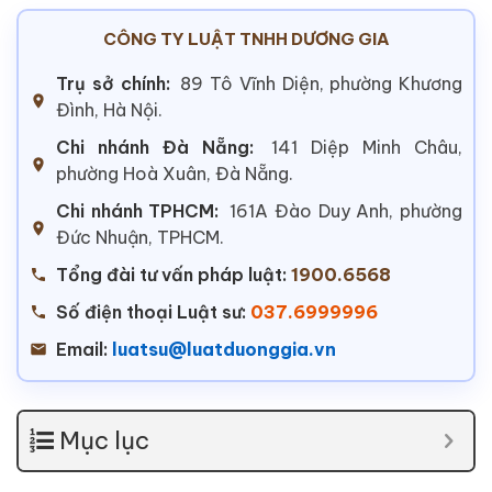
CÔNG TY LUẬT TNHH DƯƠNG GIA
Trụ sở chính:
89 Tô Vĩnh Diện, phường Khương
Đình, Hà Nội.
Chi nhánh Đà Nẵng:
141 Diệp Minh Châu,
phường Hoà Xuân, Đà Nẵng.
Chi nhánh TPHCM:
161A Đào Duy Anh, phường
Đức Nhuận, TPHCM.
Tổng đài tư vấn pháp luật:
1900.6568
Số điện thoại Luật sư:
037.6999996
Email:
luatsu@luatduonggia.vn
Mục lục