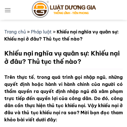
Bỏ
qua
nội
dung
Trang chủ
»
Pháp luật
»
Khiếu nại nghĩa vụ quân sự:
Khiếu nại ở đâu? Thủ tục thế nào?
Khiếu nại nghĩa vụ quân sự: Khiếu nại
ở đâu? Thủ tục thế nào?
Trên thực tế, trong quá trình gọi nhập ngũ, những
quyết định hoặc hành vi hành chính của người có
thẩm quyền ra quyết định nhập ngũ đã xâm phạm
trực tiếp đến quyền lợi của công dân. Do đó, công
dân cần thực hiện thủ tục khiếu nại. Vậy khiếu nại ở
đâu và thủ tục khiếu nại ra sao? Mời bạn đọc tham
khảo bài viết dưới đây: