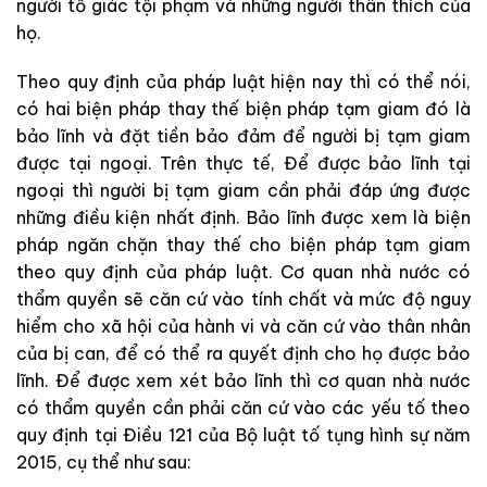
người tố giác tội phạm và những người thân thích của
họ.
Theo quy định của pháp luật hiện nay thì có thể nói,
có hai biện pháp thay thế biện pháp tạm giam đó là
bảo lĩnh và đặt tiền bảo đảm để người bị tạm giam
được tại ngoại. Trên thực tế, Để được bảo lĩnh tại
ngoại thì người bị tạm giam cần phải đáp ứng được
những điều kiện nhất định. Bảo lĩnh được xem là biện
pháp ngăn chặn thay thế cho biện pháp tạm giam
theo quy định của pháp luật. Cơ quan nhà nước có
thẩm quyền sẽ căn cứ vào tính chất và mức độ nguy
hiểm cho xã hội của hành vi và căn cứ vào thân nhân
của bị can, để có thể ra quyết định cho họ được bảo
lĩnh. Để được xem xét bảo lĩnh thì cơ quan nhà nước
có thẩm quyền cần phải căn cứ vào các yếu tố theo
quy định tại Điều 121 của Bộ luật tố tụng hình sự năm
2015, cụ thể như sau: