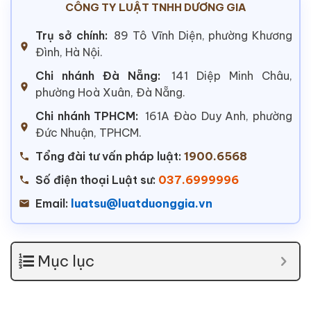
CÔNG TY LUẬT TNHH DƯƠNG GIA
Trụ sở chính:
89 Tô Vĩnh Diện, phường Khương
Đình, Hà Nội.
Chi nhánh Đà Nẵng:
141 Diệp Minh Châu,
phường Hoà Xuân, Đà Nẵng.
Chi nhánh TPHCM:
161A Đào Duy Anh, phường
Đức Nhuận, TPHCM.
Tổng đài tư vấn pháp luật:
1900.6568
Số điện thoại Luật sư:
037.6999996
Email:
luatsu@luatduonggia.vn
Mục lục