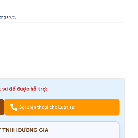
ường trực
.
t sư để được hỗ trợ:
Gọi điện thoại cho Luật sư
 TNHH DƯƠNG GIA