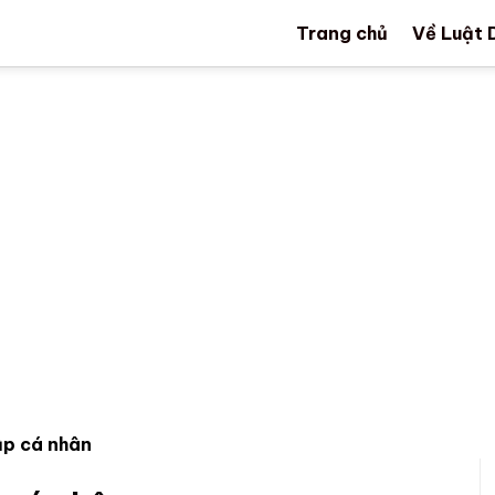
Trang chủ
Về Luật 
hập cá nhân