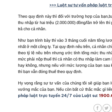
>>> Luật sư tư vấn pháp luật t
Theo quy định này thì đối với trường hợp của bạn,b
thu nhập từ hai triệu (2.000.000) đồng/lần trở lên th
trả cho cá nhân.
Như bạn trình bày thì vào 3 tháng cuối năm tổng lươ
nhất ở một công ty. Tại quy định nêu trên, cá nhân ch
theo tỷ lệ nêu trên nhưng ước tính tổng mức thu nh
mức phải nộp thuế thì cá nhân có thu nhập làm cam k
hay không, nhưng nếu với mức lượng của bạn sau k
thì bạn vẫn đóng thuế theo quy định.
Hy vọng rằng sự tư vấn của chúng tôi sẽ giúp bạn 
vướng mắc của bạn. Nếu còn bất cứ thắc mắc gì liê
pháp luật trực tuyến 24/7 của Luật sư:
1900