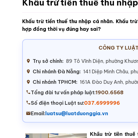
Khấu trừ tiền thuế thu nhậ
Khấu trừ tiền thuế thu nhập cá nhân. Khấu trừ 
hợp đồng thời vụ đúng hay sai?
CÔNG TY LUẬT
Trụ sở chính:
89 Tô Vĩnh Diện, phường Khươn
Chi nhánh Đà Nẵng:
141 Diệp Minh Châu, p
Chi nhánh TPHCM:
161A Đào Duy Anh, phư
Tổng đài tư vấn pháp luật:
1900.6568
Số điện thoại Luật sư:
037.6999996
Email:
luatsu@luatduonggia.vn
Khấu trừ tiền thuế 