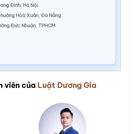
ơng Đình, Hà Nội.
 phường Hoà Xuân, Đà Nẵng.
ường Đức Nhuận, TPHCM.
n viên của
Luật Dương Gia