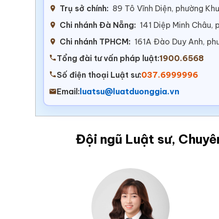
Trụ sở chính:
89 Tô Vĩnh Diện, phường Khư
Chi nhánh Đà Nẵng:
141 Diệp Minh Châu,
Chi nhánh TPHCM:
161A Đào Duy Anh, ph
Tổng đài tư vấn pháp luật:
1900.6568
Số điện thoại Luật sư:
037.6999996
Email:
luatsu@luatduonggia.vn
Đội ngũ Luật sư, Chuyê