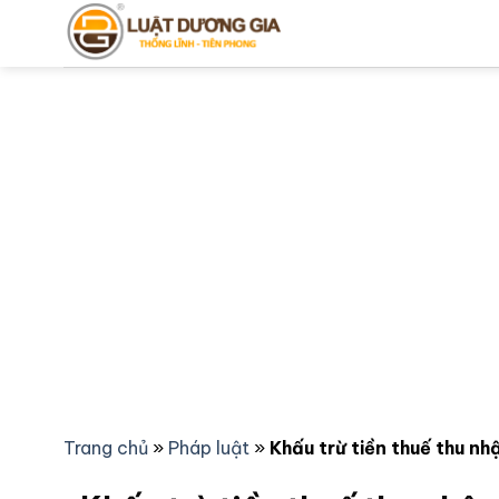
Bỏ
qua
nội
dung
Trang chủ
»
Pháp luật
»
Khấu trừ tiền thuế thu n