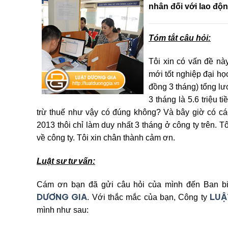
nhân đối với lao độ
Tóm tắt câu hỏi:
Tôi xin có vấn đề nà
mới tốt nghiệp đại họ
đồng 3 tháng) tổng lươ
3 tháng là 5.6 triệu 
trừ thuế như vậy có đúng không? Và bây giờ có các
2013 thôi chỉ làm duy nhất 3 tháng ở công ty trên. Tô
về công ty. Tôi xin chân thành cảm ơn.
Luật sư tư vấn:
Cám ơn bạn đã gửi câu hỏi của mình đến Ban bi
DƯƠNG GIA
LUẬ
. Với thắc mắc của bạn, Công ty
mình như sau: