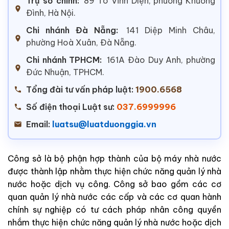
Trụ sở chính:
89 Tô Vĩnh Diện, phường Khương
Đình, Hà Nội.
Chi nhánh Đà Nẵng:
141 Diệp Minh Châu,
phường Hoà Xuân, Đà Nẵng.
Chi nhánh TPHCM:
161A Đào Duy Anh, phường
Đức Nhuận, TPHCM.
Tổng đài tư vấn pháp luật:
1900.6568
Số điện thoại Luật sư:
037.6999996
Email:
luatsu@luatduonggia.vn
Công sở là bộ phận hợp thành của bộ máy nhà nước
được thành lập nhằm thực hiện chức năng quản lý nhà
nước hoặc dịch vụ công. Công sở bao gồm các cơ
quan quản lý nhà nước các cấp và các cơ quan hành
chính sự nghiệp có tư cách pháp nhân công quyền
nhắm thực hiện chức năng quản lý nhà nước hoặc dịch