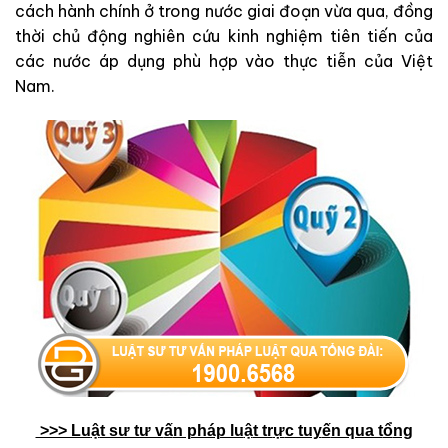
cách hành chính ở trong nước giai đoạn vừa qua, đồng
thời chủ động nghiên cứu kinh nghiệm tiên tiến của
các nước áp dụng phù hợp vào thực tiễn của Việt
Nam.
>>> Lu
ậ
t sư tư v
ấ
n pháp lu
ậ
t tr
ự
c tuy
ế
n qua t
ổ
ng