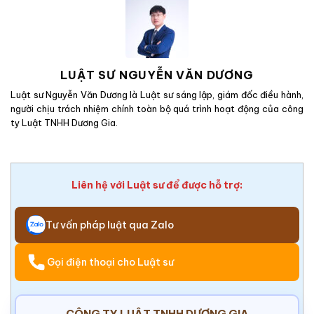
LUẬT SƯ NGUYỄN VĂN DƯƠNG
Luật sư Nguyễn Văn Dương là Luật sư sáng lập, giám đốc điều hành,
người chịu trách nhiệm chính toàn bộ quá trình hoạt động của công
ty Luật TNHH Dương Gia.
Liên hệ với Luật sư để được hỗ trợ:
Tư vấn pháp luật qua Zalo
Gọi điện thoại cho Luật sư
CÔNG TY LUẬT TNHH DƯƠNG GIA