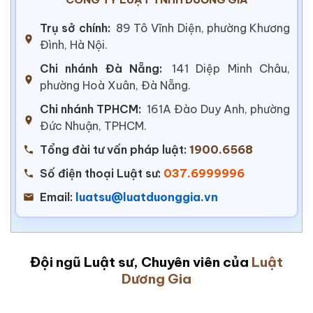
Trụ sở chính:
89 Tô Vĩnh Diện, phường Khương
Đình, Hà Nội.
Chi nhánh Đà Nẵng:
141 Diệp Minh Châu,
phường Hoà Xuân, Đà Nẵng.
Chi nhánh TPHCM:
161A Đào Duy Anh, phường
Đức Nhuận, TPHCM.
Tổng đài tư vấn pháp luật:
1900.6568
Số điện thoại Luật sư:
037.6999996
Email:
luatsu@luatduonggia.vn
Đội ngũ Luật sư, Chuyên viên của
Luật
Dương Gia