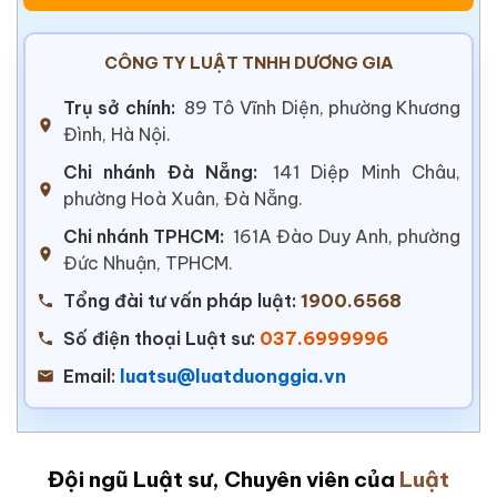
CÔNG TY LUẬT TNHH DƯƠNG GIA
Trụ sở chính:
89 Tô Vĩnh Diện, phường Khương
Đình, Hà Nội.
Chi nhánh Đà Nẵng:
141 Diệp Minh Châu,
phường Hoà Xuân, Đà Nẵng.
Chi nhánh TPHCM:
161A Đào Duy Anh, phường
Đức Nhuận, TPHCM.
Tổng đài tư vấn pháp luật:
1900.6568
Số điện thoại Luật sư:
037.6999996
Email:
luatsu@luatduonggia.vn
Đội ngũ Luật sư, Chuyên viên của
Luật