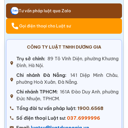
Tư vấn pháp luật qua Zalo
Gọi điện thoại cho Luật sư
CÔNG TY LUẬT TNHH DƯƠNG GIA
Trụ sở chính:
89 Tô Vĩnh Diện, phường Khương
Đình, Hà Nội.
Chi nhánh Đà Nẵng:
141 Diệp Minh Châu,
phường Hoà Xuân, Đà Nẵng.
Chi nhánh TPHCM:
161A Đào Duy Anh, phường
Đức Nhuận, TPHCM.
Tổng đài tư vấn pháp luật:
1900.6568
Số điện thoại Luật sư:
037.6999996
Email:
luatsu@luatduonggia.vn