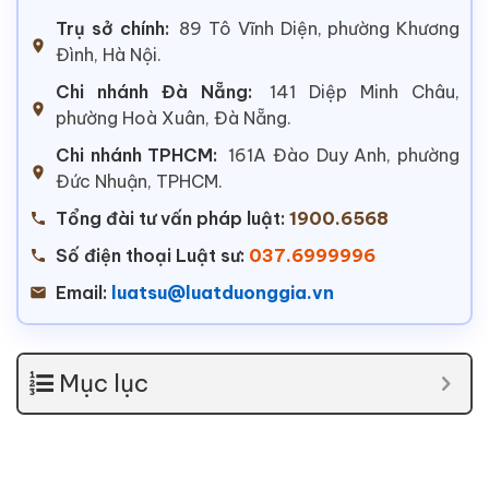
Trụ sở chính:
89 Tô Vĩnh Diện, phường Khương
Đình, Hà Nội.
Chi nhánh Đà Nẵng:
141 Diệp Minh Châu,
phường Hoà Xuân, Đà Nẵng.
Chi nhánh TPHCM:
161A Đào Duy Anh, phường
Đức Nhuận, TPHCM.
Tổng đài tư vấn pháp luật:
1900.6568
Số điện thoại Luật sư:
037.6999996
Email:
luatsu@luatduonggia.vn
Mục lục