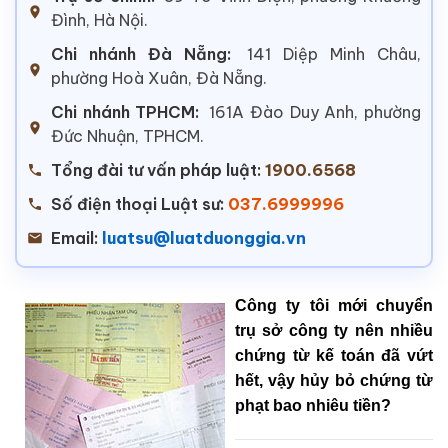
Đình, Hà Nội.
Chi nhánh Đà Nẵng:
141 Diệp Minh Châu,
phường Hoà Xuân, Đà Nẵng.
Chi nhánh TPHCM:
161A Đào Duy Anh, phường
Đức Nhuận, TPHCM.
Tổng đài tư vấn pháp luật:
1900.6568
Số điện thoại Luật sư:
037.6999996
Email:
luatsu@luatduonggia.vn
Công ty tôi mới chuyển
trụ sở công ty nên nhiều
chứng từ kế toán đã vứt
hết, vậy hủy bỏ chứng từ
phạt bao nhiêu tiền?