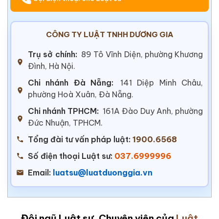
CÔNG TY LUẬT TNHH DƯƠNG GIA
Trụ sở chính:
89 Tô Vĩnh Diện, phường Khương
Đình, Hà Nội.
Chi nhánh Đà Nẵng:
141 Diệp Minh Châu,
phường Hoà Xuân, Đà Nẵng.
Chi nhánh TPHCM:
161A Đào Duy Anh, phường
Đức Nhuận, TPHCM.
Tổng đài tư vấn pháp luật:
1900.6568
Số điện thoại Luật sư:
037.6999996
Email:
luatsu@luatduonggia.vn
Đội ngũ Luật sư, Chuyên viên của
Luật