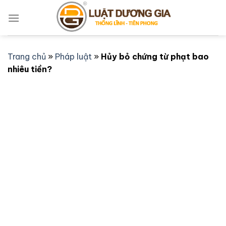
Bỏ
qua
nội
dung
Trang chủ
»
Pháp luật
»
Hủy bỏ chứng từ phạt bao
nhiêu tiền?