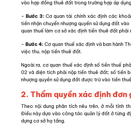
vào hợp đồng thuê đất trong trường hợp áp dụng
–
Bước 3:
Cơ quan tài chính xác định các khoản
tiền nhận chuyển nhượng quyền sử dụng đất vào 
quan thuế làm cơ sở xác định tiền thuê đất phải 
–
Bước 4:
Cơ quan thuế xác định và ban hành Th
việc thu, nộp tiền thuê đất.
Ngoài ra, cơ quan thuế xác định số tiền thuế ph
02 và diện tích phải nộp tiền thuê đất; số tiền
nhượng quyền sử dụng đất được trừ vào tiền thuê
2. Thẩm quyền xác định đơn g
Theo nội dung phân tích nêu trên, ở mỗi tỉnh t
Điều này dựa vào công tác quản lý đất ở từng địa
dựng cơ sở hạ tầng.