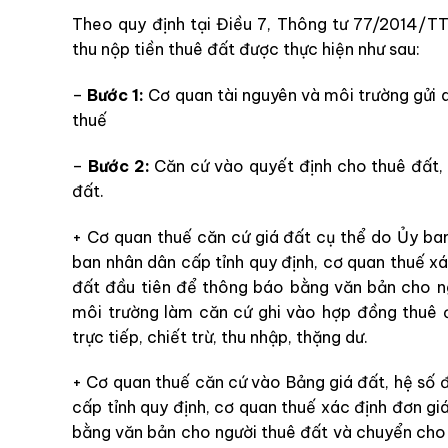
Theo quy định tại Điều 7, Thông tư 77/2014/TT-
thu nộp tiền thuê đất được thực hiện như sau:
–
Bước 1:
Cơ quan tài nguyên và môi trường gửi q
thuế
–
Bước 2:
Căn cứ vào quyết định cho thuê đất, 
đất.
+ Cơ quan thuế căn cứ giá đất cụ thể do Ủy ban
ban nhân dân cấp tỉnh quy định, cơ quan thuế xá
đất đầu tiên để thông báo bằng văn bản cho n
môi trường làm căn cứ ghi vào hợp đồng thuê 
trực tiếp, chiết trừ, thu nhập, thặng dư.
+ Cơ quan thuế căn cứ vào Bảng giá đất, hệ số đ
cấp tỉnh quy định, cơ quan thuế xác định đơn gi
bằng văn bản cho người thuê đất và chuyển cho 