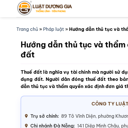
Bỏ
qua
nội
dung
Trang chủ
»
Pháp luật
»
Hướng dẫn thủ tục và th
Hướng dẫn thủ tục và thẩm 
đất
Thuế đất là nghĩa vụ tài chính mà người sử d
dụng đất. Người dân đóng thuế đất theo bảng
dẫn thủ tục và thẩm quyền xác định đơn giá t
CÔNG TY LUẬT
Trụ sở chính:
89 Tô Vĩnh Diện, phường Khươn
Chi nhánh Đà Nẵng:
141 Diệp Minh Châu, p