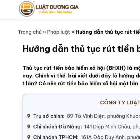
Bỏ
qua
nội
dung
Trang chủ
»
Pháp luật
»
Hướng dẫn thủ tục rút tiề
Hướng dẫn thủ tục rút tiền 
Thủ tục rút tiền bảo hiểm xã hội (BHXH) là 
nay. Chính vì thế, bài viết dưới đây là hướng d
1 lần? Có nên rút tiền bảo hiểm xã hội một lầ
CÔNG TY LUẬT
Trụ sở chính:
89 Tô Vĩnh Diện, phường Khươn
Chi nhánh Đà Nẵng:
141 Diệp Minh Châu, p
Chi nhánh TPHCM:
161A Đào Duy Anh, phư