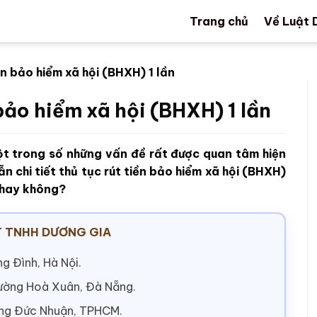
Trang chủ
Về Luật 
n bảo hiểm xã hội (BHXH) 1 lần
bảo hiểm xã hội (BHXH) 1 lần
một trong số những vấn đề rất được quan tâm hiện
ẫn chi tiết thủ tục rút tiền bảo hiểm xã hội (BHXH)
n hay không?
 TNHH DƯƠNG GIA
g Đình, Hà Nội.
hường Hoà Xuân, Đà Nẵng.
ờng Đức Nhuận, TPHCM.