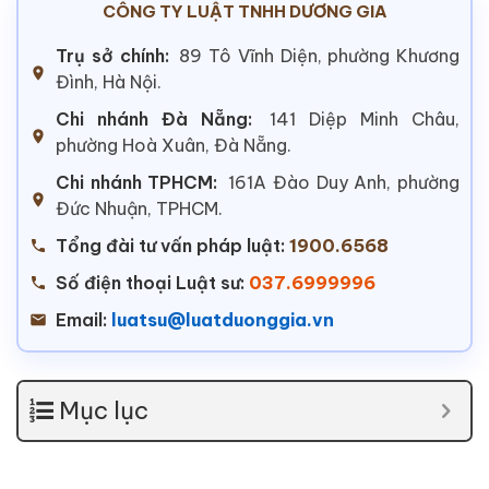
CÔNG TY LUẬT TNHH DƯƠNG GIA
Trụ sở chính:
89 Tô Vĩnh Diện, phường Khương
Đình, Hà Nội.
Chi nhánh Đà Nẵng:
141 Diệp Minh Châu,
phường Hoà Xuân, Đà Nẵng.
Chi nhánh TPHCM:
161A Đào Duy Anh, phường
Đức Nhuận, TPHCM.
Tổng đài tư vấn pháp luật:
1900.6568
Số điện thoại Luật sư:
037.6999996
Email:
luatsu@luatduonggia.vn
Mục lục