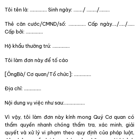
Tôi tên là: …………… Sinh ngày: ……../ ………/………
Thẻ căn cước/CMND/số: …………… Cấp ngày…./…../……
Cấp bởi: ……………
Hộ khẩu thường trú: ……………
Tôi làm đơn này để tố cáo
[ÔngBà/ Cơ quan/Tổ chức]: ……………
Địa chỉ: ……………
Nội dung vụ việc như sau:………………
Vì vậy, tôi làm đơn này kính mong Quý Cơ quan có
thẩm quyền nhanh chóng thẩm tra, xác minh, giải
quyết và xử lý vi phạm theo quy định của pháp luật,