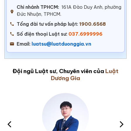
Chi nhánh TPHCM:
161A Đào Duy Anh, phường
Đức Nhuận, TPHCM.
Tổng đài tư vấn pháp luật:
1900.6568
Số điện thoại Luật sư:
037.6999996
Email:
luatsu@luatduonggia.vn
Đội ngũ Luật sư, Chuyên viên của
Luật
Dương Gia