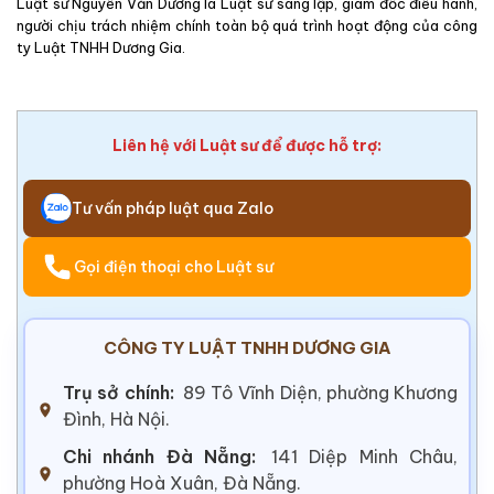
Luật sư Nguyễn Văn Dương là Luật sư sáng lập, giám đốc điều hành,
người chịu trách nhiệm chính toàn bộ quá trình hoạt động của công
ty Luật TNHH Dương Gia.
Liên hệ với Luật sư để được hỗ trợ:
Tư vấn pháp luật qua Zalo
Gọi điện thoại cho Luật sư
CÔNG TY LUẬT TNHH DƯƠNG GIA
Trụ sở chính:
89 Tô Vĩnh Diện, phường Khương
Đình, Hà Nội.
Chi nhánh Đà Nẵng:
141 Diệp Minh Châu,
phường Hoà Xuân, Đà Nẵng.