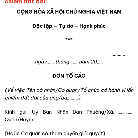
chiếm đất đai:
CỘNG HÒA XÃ HỘI CHỦ NGHĨA VIỆT NAM
Độc lập – Tự do – Hạnh phúc
—–***—–
………,
ngày…… tháng …… năm 20…..
ĐƠN TỐ CÁO
(Về việc Tên cá nhân/Cơ quan/Tổ chức có hành vi lấn
chiếm đất đai của ông/bà………)
Kính gửi: Uỷ Ban Nhân Dân Phường/Xã………………
Quận/Huyện……………
(Hoặc Cơ quan có thẩm quyền giải quyết)