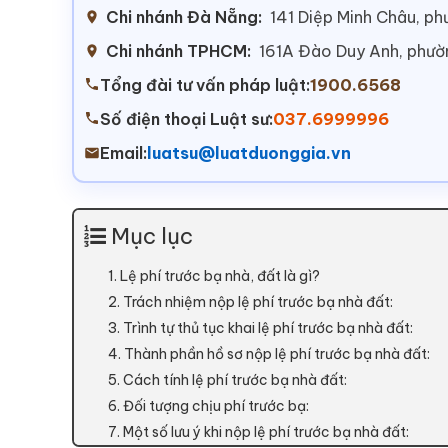
Chi nhánh Đà Nẵng:
141 Diệp Minh Châu, p
Chi nhánh TPHCM:
161A Đào Duy Anh, phư
Tổng đài tư vấn pháp luật:
1900.6568
Số điện thoại Luật sư:
037.6999996
Email:
luatsu@luatduonggia.vn
Mục lục
1. Lệ phí trước bạ nhà, đất là gì?
2. Trách nhiệm nộp lệ phí trước bạ nhà đất:
3. Trình tự thủ tục khai lệ phí trước bạ nhà đất:
4. Thành phần hồ sơ nộp lệ phí trước bạ nhà đất:
5. Cách tính lệ phí trước bạ nhà đất:
6. Đối tượng chịu phí trước bạ:
7. Một số lưu ý khi nộp lệ phí trước bạ nhà đất: