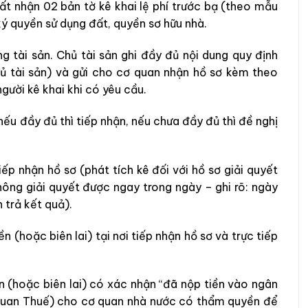
đất nhận 02 bản tờ kê khai lệ phí trước bạ (theo mẫu
 ký quyền sử dụng đất, quyền sơ hữu nhà.
ng tài sản. Chủ tài sản ghi đầy đủ nội dung quy định
hủ tài sản) và gửi cho cơ quan nhận hồ sơ kèm theo
gười kê khai khi có yêu cầu.
nếu đầy đủ thì tiếp nhận, nếu chưa đầy đủ thì đề nghị
iếp nhận hồ sơ (phát tích kê đối với hồ sơ giải quyết
hông giải quyết được ngay trong ngày – ghi rõ: ngày
 trả kết quả).
 (hoặc biên lai) tại nơi tiếp nhận hồ sơ và trực tiếp
n (hoặc biên lai) có xác nhận “đã nộp tiền vào ngân
 quan Thuế) cho cơ quan nhà nước có thẩm quyền để