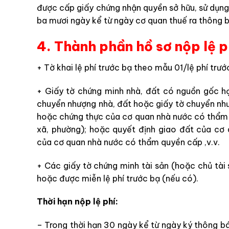
được cấp giấy chứng nhận quyền sở hữu, sử dụng t
ba mươi ngày kể từ ngày cơ quan thuế ra thông b
4. Thành phần hồ sơ nộp lệ p
+ Tờ khai lệ phí trước bạ theo mẫu 01/lệ phí trướ
+ Giấy tờ chứng minh nhà, đất có nguồn gốc 
chuyển nhượng nhà, đất hoặc giấy tờ chuyển nh
hoặc chứng thực của cơ quan nhà nước có thẩm qu
xã, phường); hoặc quyết định giao đất của cơ
của cơ quan nhà nước có thẩm quyền cấp ,v.v.
+ Các giấy tờ chứng minh tài sản (hoặc chủ tài 
hoặc được miễn lệ phí trước bạ (nếu có).
Thời hạn nộp lệ phí:
– Trong thời hạn 30 ngày kể từ ngày ký thông bá