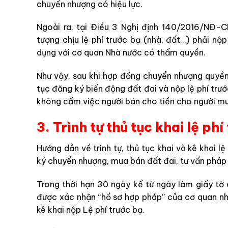
chuyển nhượng có hiệu lực.
Ngoài ra, tại Điều 3 Nghị định 140/2016/NĐ-C
tượng chịu lệ phí trước bạ (nhà, đất…) phải nộp
dụng với cơ quan Nhà nước có thẩm quyền.
Như vậy, sau khi hợp đồng chuyển nhượng quyền 
tục đăng ký biến động đất đai và nộp lệ phí trư
không cấm việc người bán cho tiền cho người mua
3. Trình tự thủ tục khai lệ ph
Hướng dẫn về trình tự, thủ tục khai và kê khai l
ký chuyển nhượng, mua bán đất đai, tư vấn pháp 
Trong thời hạn 30 ngày kể từ ngày làm giấy tờ
được xác nhận “hồ sơ hợp pháp” của cơ quan nh
kê khai nộp Lệ phí trước bạ.