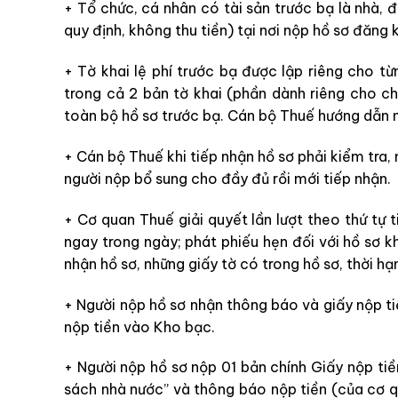
+ Tổ chức, cá nhân có tài sản trước bạ là nhà, 
quy định, không thu tiền) tại nơi nộp hồ sơ đăng
+ Tờ khai lệ phí trước bạ được lập riêng cho từ
trong cả 2 bản tờ khai (phần dành riêng cho c
toàn bộ hồ sơ trước bạ. Cán bộ Thuế hướng dẫn n
+ Cán bộ Thuế khi tiếp nhận hồ sơ phải kiểm tra, 
người nộp bổ sung cho đầy đủ rồi mới tiếp nhận.
+ Cơ quan Thuế giải quyết lần lượt theo thứ tự t
ngay trong ngày; phát phiếu hẹn đối với hồ sơ k
nhận hồ sơ, những giấy tờ có trong hồ sơ, thời hạn
+ Người nộp hồ sơ nhận thông báo và giấy nộp tiền
nộp tiền vào Kho bạc.
+ Người nộp hồ sơ nộp 01 bản chính Giấy nộp tiề
sách nhà nước” và thông báo nộp tiền (của cơ