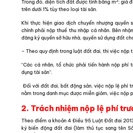
2
Trong đó, diện tích đất được tính bằng m
; giá 
trên dưới 1% tùy theo loại tài sản.
Khi thực hiện giao dịch chuyển nhượng quyền 
chính phải nộp thuế thu nhập cá nhân. Bên nhận
đăng ký quyền sở hữu nhà, quyền sử dụng đất c
– Theo quy định trong luật đất đai, thi việc nộp 
“Các cá nhân, tổ chức phải tiến hành nộp phí
dụng tài sản”.
Đối với đất đai, bất động sản, việc nộp lệ phí t
nằm trong danh mục được miễn giảm, việc nộp phí
2.
Trách nhiệm nộp lệ phí trư
Theo điểm a khoản 4 Điều 95 Luật Đất đai 2013
ký biến động đất đai (làm thủ tục sang tên S