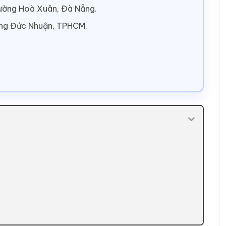
hường Hoà Xuân, Đà Nẵng.
ờng Đức Nhuận, TPHCM.