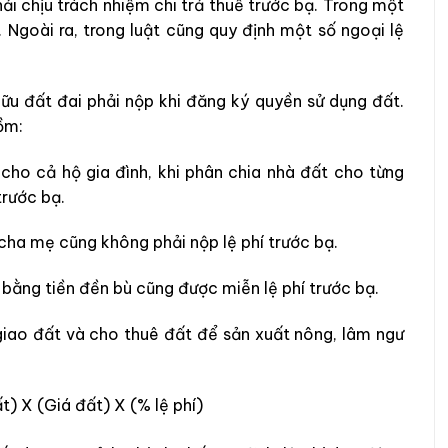
i chịu trách nhiệm chi trả thuế trước bạ. Trong một
. Ngoài ra, trong luật cũng quy định một số ngoại lệ
hữu đất đai phải nộp khi đăng ký quyền sử dụng đất.
ồm:
ho cả hộ gia đình, khi phân chia nhà đất cho từng
trước bạ.
 cha mẹ cũng không phải nộp lệ phí trước bạ.
bằng tiền đền bù cũng được miễn lệ phí trước bạ.
giao đất và cho thuê đất để sản xuất nông, lâm ngư
t) X (Giá đất) X (% lệ phí)