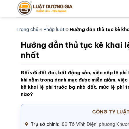
Bỏ
qua
nội
dung
Trang chủ
»
Pháp luật
»
Hướng dẫn thủ tục kê kha
Hướng dẫn thủ tục kê khai l
nhất
Đối với đất đai, bất động sản, việc nộp lệ phí
khi nằm trong danh mục được miễn giảm, việc 
kê khai lệ phí trước bạ nhà đất, mức lệ phí 
nào?
CÔNG TY LUẬT
Trụ sở chính:
89 Tô Vĩnh Diện, phường Khươn