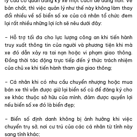
lý của cơ quan đăng ký xe một cách dễ dàng hơn. Về
bản chất, thì việc quản lý như thế này không làm thay
đổi nhiều về số biển số xe của cá nhân tổ chức đem
lại rất nhiều những lợi ích sẽ nêu dưới đây:
– Hỗ trợ tối đa cho lực lượng công an khi tiến hành
truy xuất thông tin của người và phương tiện khi mà
xe đó dẫn xảy ra tai nạn hoặc vi phạm giao thông.
Đồng thời tác động trực tiếp đến ý thức trách nhiệm
của chủ xe khi tiến hành tham gia giao thông;
– Cá nhân khi có nhu cầu chuyển nhượng hoặc mua
bán xe thì vẫn được giữ lại biển số cũ để đăng ký cho
xe khác thuộc sở hữu của mình, đảm được quyền lợi
nếu biển số xe đó là biển đẹp;
– Biển số định danh không bị ảnh hưởng khi việc
chuyển trụ sở, nơi cư trú của các cá nhân từ tỉnh này
sang tỉnh khác;