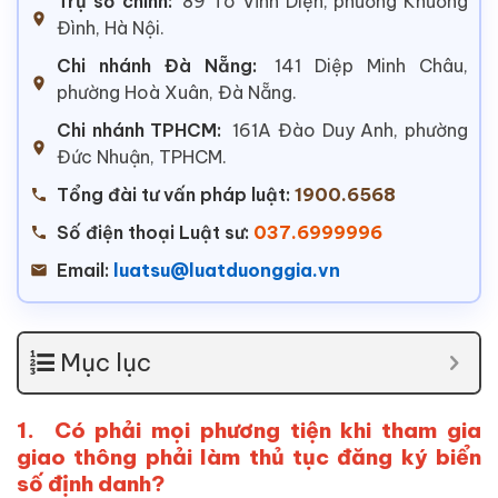
Trụ sở chính:
89 Tô Vĩnh Diện, phường Khương
Đình, Hà Nội.
Chi nhánh Đà Nẵng:
141 Diệp Minh Châu,
phường Hoà Xuân, Đà Nẵng.
Chi nhánh TPHCM:
161A Đào Duy Anh, phường
Đức Nhuận, TPHCM.
Tổng đài tư vấn pháp luật:
1900.6568
Số điện thoại Luật sư:
037.6999996
Email:
luatsu@luatduonggia.vn
Mục lục
1.
Có phải mọi phương tiện khi tham gia
giao thông phải làm thủ tục đăng ký biển
số định danh?