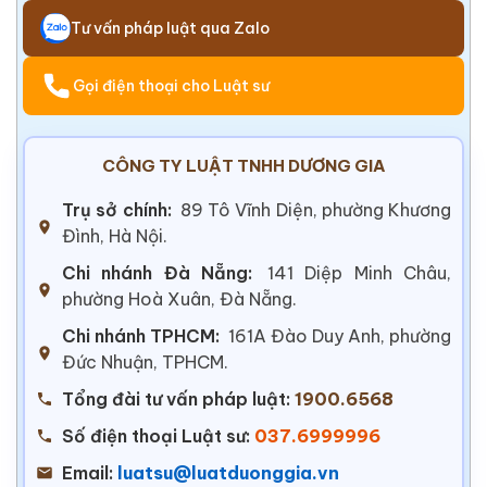
Tư vấn pháp luật qua Zalo
Gọi điện thoại cho Luật sư
CÔNG TY LUẬT TNHH DƯƠNG GIA
Trụ sở chính:
89 Tô Vĩnh Diện, phường Khương
Đình, Hà Nội.
Chi nhánh Đà Nẵng:
141 Diệp Minh Châu,
phường Hoà Xuân, Đà Nẵng.
Chi nhánh TPHCM:
161A Đào Duy Anh, phường
Đức Nhuận, TPHCM.
Tổng đài tư vấn pháp luật:
1900.6568
Số điện thoại Luật sư:
037.6999996
Email:
luatsu@luatduonggia.vn