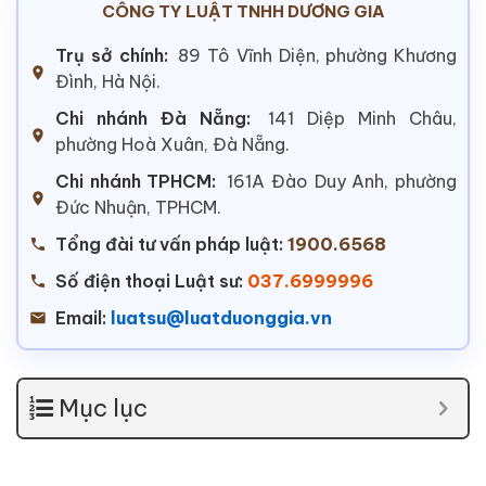
CÔNG TY LUẬT TNHH DƯƠNG GIA
Trụ sở chính:
89 Tô Vĩnh Diện, phường Khương
Đình, Hà Nội.
Chi nhánh Đà Nẵng:
141 Diệp Minh Châu,
phường Hoà Xuân, Đà Nẵng.
Chi nhánh TPHCM:
161A Đào Duy Anh, phường
Đức Nhuận, TPHCM.
Tổng đài tư vấn pháp luật:
1900.6568
Số điện thoại Luật sư:
037.6999996
Email:
luatsu@luatduonggia.vn
Mục lục