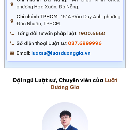
phường Hoà Xuân, Đà Nẵng.
Chi nhánh TPHCM:
161A Đào Duy Anh, phường
Đức Nhuận, TPHCM.
Tổng đài tư vấn pháp luật:
1900.6568
Số điện thoại Luật sư:
037.6999996
Email:
luatsu@luatduonggia.vn
Đội ngũ Luật sư, Chuyên viên của
Luật
Dương Gia