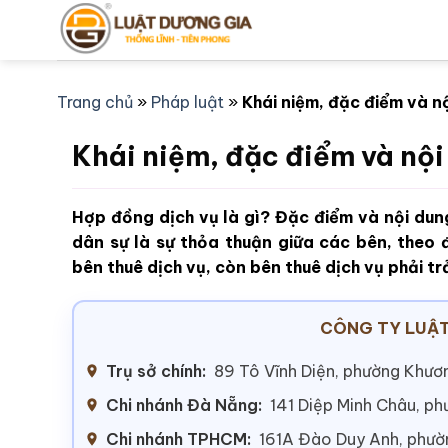
Bỏ
qua
nội
dung
Trang chủ
»
Pháp luật
»
Khái niệm, đặc điểm và n
Khái niệm, đặc điểm và nội
Hợp đồng dịch vụ là gì? Đặc điểm và nội du
dân sự là sự thỏa thuận giữa các bên, theo 
bên thuê dịch vụ, còn bên thuê dịch vụ phải tr
CÔNG TY LUẬT
Trụ sở chính:
89 Tô Vĩnh Diện, phường Khươn
Chi nhánh Đà Nẵng:
141 Diệp Minh Châu, p
Chi nhánh TPHCM:
161A Đào Duy Anh, phư