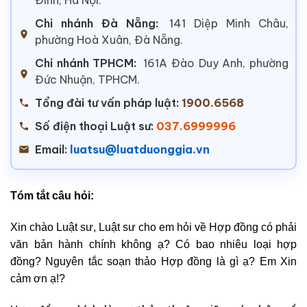
Chi nhánh Đà Nẵng:
141 Diệp Minh Châu,
phường Hoà Xuân, Đà Nẵng.
Chi nhánh TPHCM:
161A Đào Duy Anh, phường
Đức Nhuận, TPHCM.
Tổng đài tư vấn pháp luật:
1900.6568
Số điện thoại Luật sư:
037.6999996
Email:
luatsu@luatduonggia.vn
Tóm tắt câu hỏi:
Xin chào Luật sư, Luật sư cho em hỏi về Hợp đồng có phải
văn bản hành chính không ạ? Có bao nhiêu loại hợp
đồng? Nguyên tắc soạn thảo Hợp đồng là gì ạ? Em Xin
cảm ơn ạ!?