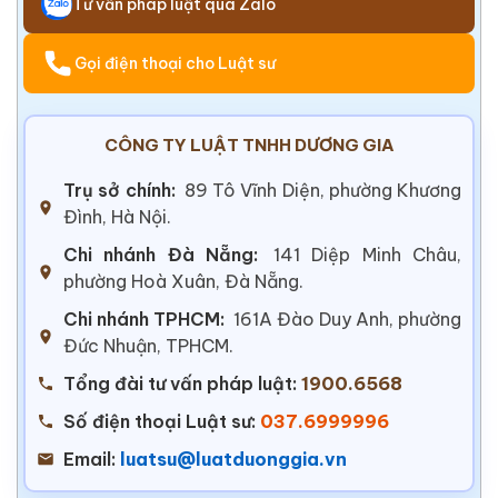
Tư vấn pháp luật qua Zalo
Gọi điện thoại cho Luật sư
CÔNG TY LUẬT TNHH DƯƠNG GIA
Trụ sở chính:
89 Tô Vĩnh Diện, phường Khương
Đình, Hà Nội.
Chi nhánh Đà Nẵng:
141 Diệp Minh Châu,
phường Hoà Xuân, Đà Nẵng.
Chi nhánh TPHCM:
161A Đào Duy Anh, phường
Đức Nhuận, TPHCM.
Tổng đài tư vấn pháp luật:
1900.6568
Số điện thoại Luật sư:
037.6999996
Email:
luatsu@luatduonggia.vn