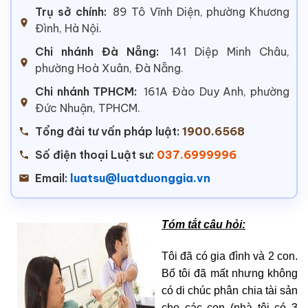
Trụ sở chính:
89 Tô Vĩnh Diện, phường Khương
Đình, Hà Nội.
Chi nhánh Đà Nẵng:
141 Diệp Minh Châu,
phường Hoà Xuân, Đà Nẵng.
Chi nhánh TPHCM:
161A Đào Duy Anh, phường
Đức Nhuận, TPHCM.
Tổng đài tư vấn pháp luật:
1900.6568
Số điện thoại Luật sư:
037.6999996
Email:
luatsu@luatduonggia.vn
Tóm tắt câu hỏi:
Tôi đã có gia đình và 2 con.
Bố tôi đã mất nhưng không
có di chúc phân chia tài sản
cho các con (nhà tôi có 3