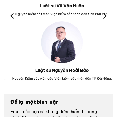
Luật sư Vũ Văn Huân
Nguyên Kiểm sát viên Viện kiểm sát nhân dân tỉnh Phú Yên.
Trưở
Luật sư Nguyễn Hoài Bão
.
Nguyên Kiểm sát viên của Viện kiểm sát nhân dân TP Đà Nẵng.
Luậ
Để lại một bình luận
Email của bạn sẽ không được hiển thị công