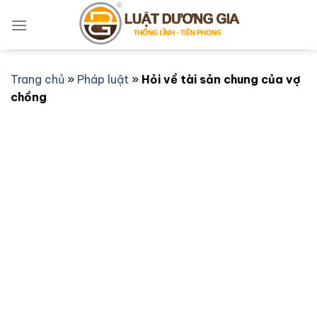
Bỏ
qua
nội
dung
Trang chủ
»
Pháp luật
»
Hỏi về tài sản chung của vợ
chồng