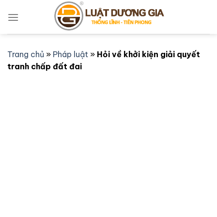
Bỏ
qua
nội
dung
Trang chủ
»
Pháp luật
»
Hỏi về khởi kiện giải quyết
tranh chấp đất đai