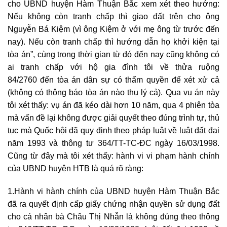
cho UBND huyện Hàm Thuận Bắc xem xét theo hướng:
Nếu không còn tranh chấp thì giao đất trên cho ông
Nguyễn Bá Kiệm (vì ông Kiệm ở với mẹ ông từ trước đến
nay). Nếu còn tranh chấp thì hướng dẫn họ khởi kiện tại
tòa án”, cùng trong thời gian từ đó đến nay cũng không có
ai tranh chấp với hộ gia đình tôi về thửa ruộng
84/2760 đến tòa án dân sự có thẩm quyền để xét xử cả
(không có thông báo tòa án nào thụ lý cả). Qua vụ án này
tôi xét thấy: vụ án đã kéo dài hơn 10 năm, qua 4 phiên tòa
mà vấn đề lại không được giải quyết theo đúng trình tự, thủ
tục mà Quốc hội đã quy định theo pháp luật về luật đất đai
năm 1993 và thông tư 364/TT-TC-ĐC ngày 16/03/1998.
Cũng từ đây mà tôi xét thấy: hành vi vi phạm hành chính
của UBND huyện HTB là quá rõ ràng:
1.Hành vi hành chính của UBND huyện Hàm Thuận Bắc
đã ra quyết định cấp giấy chứng nhận quyền sử dụng đất
cho cá nhân bà Châu Thị Nhẫn là không đúng theo thông