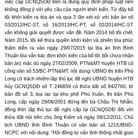
việc cấp GCNQSDĐ trên là đúng quy định pháp luật nên
không đồng ý với yêu cầu của người khởi kiện. Từ đây bố
tôi khởi kiện ra tòa án và qua 3 lần xét xử với bản án số
03/2012/HC-ST, số 16/2013/HC-PT, số 02/2014/HC-ST
vẫn không giải quyết được vấn đề. Năm 2014 bố tôi chết.
Năm 2015, tôi kế thừa quyền khởi kiện và phiên tòa phúc
thẩm diễn ra vào ngày 29/07/2015 tại tòa án tỉnh Bình
Thuận tòa vẫn bác đơn khởi kiện của bố tôi (tôi chưa nhận
bản án) mặc dù ngày 27/02/2009, PTN&MT huyện HTB có
công văn số 53/BC-PTN&MT, nội dung: UBND thị trấn Phú
Long có trách nhiệm lập thủ tục đề nghị UBND huyện HTB
hủy GCNQSDĐ số T 246659 có thửa dất số 84/2760, tờ
bản đồ số 3, tọa lạc tại khu phố Phú Xuân, thị trấn Phú
Long, cấp ngày 29/06/2001 đứng tên bà Châu Thị Nhẫn;
đồng thời lập thủ tục đệ nghị cấp lại GCNQSDĐ đối với
thửa đất nói trên cho ông Kiệm và ngày 08/12/2011, Chủ
tịch UBND tỉnh Bình Thuận có văn bản số 121/UBND-
NCPC với nội dung: “Hội đồng tư vấn tỉnh thống nhất giao