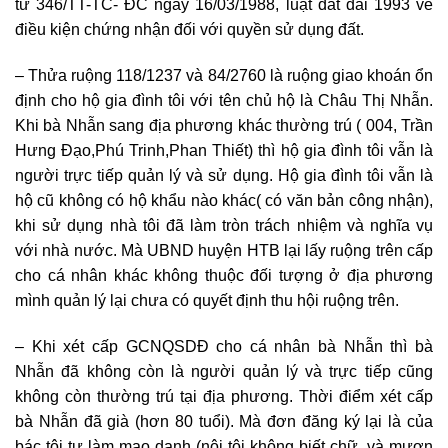
tư 346/TT-TC- ĐC ngày 16/03/1988, luật đất đai 1993 về
điều kiện chứng nhận đối với quyền sử dụng đất.
– Thửa ruộng 118/1237 và 84/2760 là ruộng giao khoán ổn
định cho hộ gia đình tôi với tên chủ hộ là Châu Thị Nhẫn.
Khi bà Nhẫn sang địa phương khác thường trú ( 004, Trần
Hưng Đạo,Phú Trinh,Phan Thiết) thì hộ gia đình tôi vẫn là
người trực tiếp quản lý và sử dụng. Hộ gia đình tôi vẫn là
hộ cũ không có hộ khẩu nào khác( có văn bản công nhận),
khi sử dụng nhà tôi đã làm tròn trách nhiệm và nghĩa vụ
với nhà nước. Mà UBND huyện HTB lại lấy ruộng trên cấp
cho cá nhân khác không thuộc đối tượng ở địa phương
mình quản lý lại chưa có quyết định thu hội ruộng trên.
– Khi xét cấp GCNQSDĐ cho cá nhân bà Nhẫn thì bà
Nhẫn đã không còn là người quản lý và trực tiếp cũng
không còn thường trú tại địa phương. Thời điểm xét cấp
bà Nhẫn đã già (hơn 80 tuổi). Mà đơn đăng ký lại là của
bác tôi tự làm mạo danh (nội tôi không biết chữ, và mượn