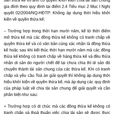
sản thừa kế thì anh có quyền khởi kiện chia tài sản chung
gia đình theo quy định tại điểm 2.4 Tiểu mục 2 Mục I Nghị
quyết 02/2004/NQ-HĐTP: Không áp dụng thời hiệu khởi
kiện về quyền thừa kế:
– Trường hợp trong thời hạn mười năm, kể từ thời điểm
mở thừa kế mà các đồng thừa kế không có tranh chấp về
quyền thừa kế và có văn bản cùng xác nhận là đồng thừa
kế hoặc sau khi kết thúc thời hạn mười năm mà các đồng
thừa kế không có tranh chấp về hàng thừa kế và đều thừa
nhận di sản do người chết để lại chưa chia thì di sản đó
chuyển thành tài sản chung của các thừa kế. Khi có tranh
chấp và yêu cầu Toà án giải quyết thì không áp dụng thời
hiệu khởi kiện về quyền thừa kế, mà áp dụng các quy định
của pháp luật về chia tài sản chung để giải quyết và cần
phân biệt như sau:
+ Trường hợp có di chúc mà các đồng thừa kế không có
tranh chấp và thoả thuận việc chia tài sản sẽ được thực