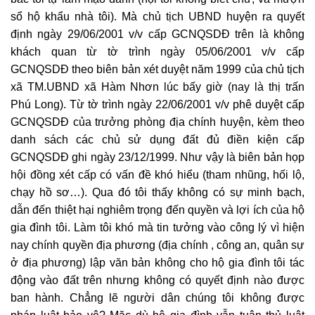
sổ hộ khẩu nhà tôi). Mà chủ tịch UBND huyện ra quyết
định ngày 29/06/2001 v/v cấp GCNQSDĐ trên là không
khách quan từ tờ trình ngày 05/06/2001 v/v cấp
GCNQSDĐ theo biên bản xét duyệt năm 1999 của chủ tịch
xã TM.UBND xã Hàm Nhơn lúc bấy giờ (nay là thị trấn
Phú Long). Từ tờ trình ngày 22/06/2001 v/v phê duyệt cấp
GCNQSDĐ của trưởng phòng địa chính huyện, kèm theo
danh sách các chủ sử dụng đất đủ điền kiện cấp
GCNQSDĐ ghi ngày 23/12/1999. Như vậy là biên bản họp
hội đồng xét cấp có vấn đề khó hiểu (tham nhũng, hối lộ,
chạy hồ sơ…). Qua đó tôi thấy không có sự minh bạch,
dẫn đến thiệt hại nghiêm trọng đến quyền và lợi ích của hộ
gia đình tôi. Làm tôi khó mà tin tưởng vào công lý vì hiện
nay chính quyền địa phương (địa chính , công an, quân sự
ở địa phương) lập văn bản không cho hộ gia đình tôi tác
động vào đất trên nhưng không có quyết định nào được
ban hành. Chẳng lẽ người dân chúng tôi không được