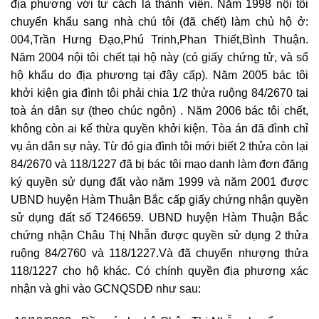
địa phương với tư cách là thành viên. Năm 1998 nội tôi
chuyển khẩu sang nhà chú tôi (đã chết) làm chủ hộ ở:
004,Trần Hưng Đạo,Phú Trinh,Phan Thiết,Bình Thuận.
Năm 2004 nội tôi chết tại hộ này (có giấy chứng tử, và sổ
hộ khẩu do địa phương tại đây cấp). Năm 2005 bác tôi
khởi kiện gia đình tôi phải chia 1/2 thửa ruộng 84/2670 tại
toà án dân sự (theo chúc ngôn) . Năm 2006 bác tôi chết,
không còn ai kế thừa quyền khởi kiện. Tòa án đã đình chỉ
vụ án dân sự này. Từ đó gia đình tôi mới biết 2 thửa còn lại
84/2670 và 118/1227 đã bị bác tôi mạo danh làm đơn đăng
ký quyền sử dụng đất vào năm 1999 và năm 2001 được
UBND huyện Hàm Thuận Bắc cấp giấy chứng nhận quyền
sử dụng đất số T246659. UBND huyện Hàm Thuận Bắc
chứng nhận Châu Thị Nhẫn được quyền sử dụng 2 thửa
ruộng 84/2760 và 118/1227.Và đã chuyển nhượng thửa
118/1227 cho hộ khác. Có chính quyền địa phương xác
nhận và ghi vào GCNQSDĐ như sau: