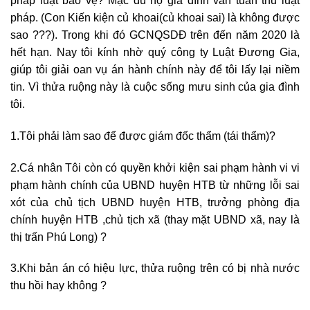
pháp luật bảo vệ? Mặc dù hộ gia đình vẫn tuân thủ luật
pháp. (Con Kiến kiện củ khoai(củ khoai sai) là không được
sao ???). Trong khi đó GCNQSDĐ trên đến năm 2020 là
hết hạn. Nay tôi kính nhờ quý công ty Luật Đương Gia,
giúp tôi giải oan vụ án hành chính này để tôi lấy lại niềm
tin. Vì thửa ruộng này là cuộc sống mưu sinh của gia đình
tôi.
1.Tôi phải làm sao để được giám đốc thẩm (tái thẩm)?
2.Cá nhân Tôi còn có quyền khởi kiện sai phạm hành vi vi
phạm hành chính của UBND huyện HTB từ những lỗi sai
xót của chủ tịch UBND huyện HTB, trưởng phòng địa
chính huyện HTB ,chủ tịch xã (thay mặt UBND xã, nay là
thị trấn Phú Long) ?
3.Khi bản án có hiệu lực, thửa ruộng trên có bị nhà nước
thu hồi hay không ?