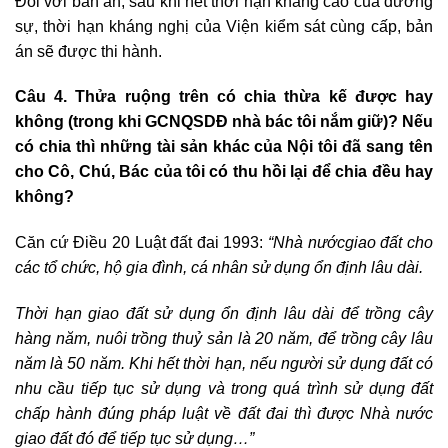
Đối với bản án, sau khi hết thời hạn kháng cáo của đương
sự, thời hạn kháng nghị của Viện kiểm sát cùng cấp, bản
án sẽ được thi hành.
Câu 4.
Thửa ruộng trên có chia thừa kế được hay
không (trong khi GCNQSDĐ nhà bác tôi nắm giữ)? Nếu
có chia thì những tài sản khác của Nội tôi đã sang tên
cho Cô, Chú, Bác của tôi có thu hồi lại để chia đều hay
không?
Căn cứ Điều 20 Luật đất đai 1993:
“Nhà nướcgiao đất cho
các tổ chức, hộ gia đình, cá nhân sử dụng ổn định lâu dài.
Thời hạn giao đất sử dụng ổn định lâu dài để trồng cây
hàng năm, nuôi trồng thuỷ sản là 20 năm, để trồng cây lâu
năm là 50 năm. Khi hết thời hạn, nếu người sử dụng đất có
nhu cầu tiếp tục sử dụng và trong quá trình sử dụng đất
chấp hành đúng pháp luật về đất đai thì được Nhà nước
giao đất đó để tiếp tục sử dụng…”