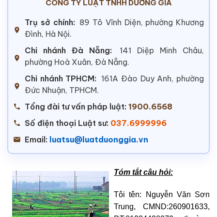
CÔNG TY LUẬT TNHH DƯƠNG GIA
Trụ sở chính:
89 Tô Vĩnh Diện, phường Khương
Đình, Hà Nội.
Chi nhánh Đà Nẵng:
141 Diệp Minh Châu,
phường Hoà Xuân, Đà Nẵng.
Chi nhánh TPHCM:
161A Đào Duy Anh, phường
Đức Nhuận, TPHCM.
Tổng đài tư vấn pháp luật:
1900.6568
Số điện thoại Luật sư:
037.6999996
Email:
luatsu@luatduonggia.vn
Tóm tắt câu hỏi:
Tôi tên: Nguyễn Văn Sơn
Trung, CMND:260901633,