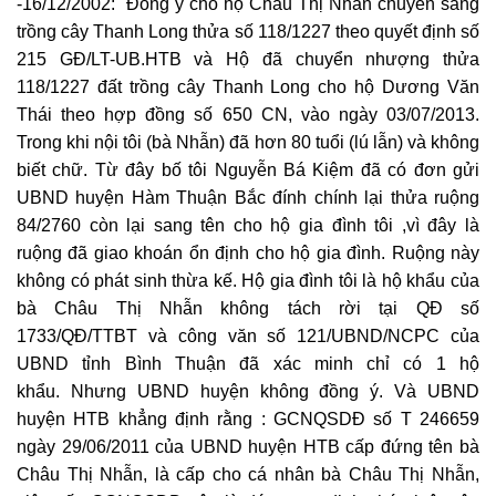
-16/12/2002: Đồng ý cho hộ Châu Thị Nhẫn chuyển sang
trồng cây Thanh Long thửa số 118/1227 theo quyết định số
215 GĐ/LT-UB.HTB và Hộ đã chuyển nhượng thửa
118/1227 đất trồng cây Thanh Long cho hộ Dương Văn
Thái theo hợp đồng số 650 CN, vào ngày 03/07/2013.
Trong khi nội tôi (bà Nhẫn) đã hơn 80 tuổi (lú lẫn) và không
biết chữ. Từ đây bố tôi Nguyễn Bá Kiệm đã có đơn gửi
UBND huyện Hàm Thuận Bắc đính chính lại thửa ruộng
84/2760 còn lại sang tên cho hộ gia đình tôi ,vì đây là
ruộng đã giao khoán ổn định cho hộ gia đình. Ruộng này
không có phát sinh thừa kế. Hộ gia đình tôi là hộ khẩu của
bà Châu Thị Nhẫn không tách rời tại QĐ số
1733/QĐ/TTBT và công văn số 121/UBND/NCPC của
UBND tỉnh Bình Thuận đã xác minh chỉ có 1 hộ
khẩu. Nhưng UBND huyện không đồng ý. Và UBND
huyện HTB khẳng định rằng : GCNQSDĐ số T 246659
ngày 29/06/2011 của UBND huyện HTB cấp đứng tên bà
Châu Thị Nhẫn, là cấp cho cá nhân bà Châu Thị Nhẫn,