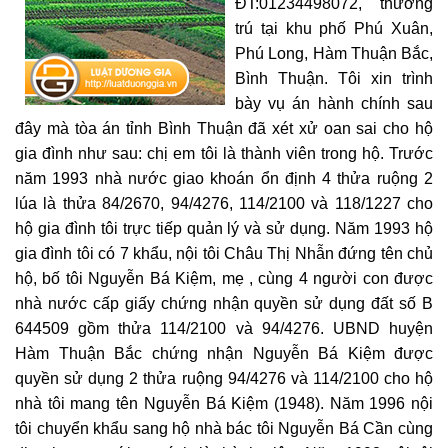
ĐT:01234498072, thường
trú tại khu phố Phú Xuân,
Phú Long, Hàm Thuận Bắc,
Bình Thuận. Tôi xin trình
bày vụ án hành chính sau
đây mà tòa án tỉnh Bình Thuận đã xét xử oan sai cho hộ
gia đình như sau: chị em tôi là thành viên trong hộ. Trước
năm 1993 nhà nước giao khoán ổn định 4 thửa ruộng 2
lúa là thửa 84/2670, 94/4276, 114/2100 và 118/1227 cho
hộ gia đình tôi trực tiếp quản lý và sử dụng. Năm 1993 hộ
gia đình tôi có 7 khẩu, nội tôi Châu Thị Nhẫn đứng tên chủ
hộ, bố tôi Nguyễn Bá Kiệm, mẹ , cùng 4 người con được
nhà nước cấp giấy chứng nhận quyền sử dụng đất số B
644509 gồm thửa 114/2100 và 94/4276. UBND huyện
Hàm Thuận Bắc chứng nhận Nguyễn Bá Kiệm được
quyền sử dụng 2 thửa ruộng 94/4276 và 114/2100 cho hộ
nhà tôi mang tên Nguyễn Bá Kiệm (1948). Năm 1996 nội
tôi chuyển khẩu sang hộ nhà bác tôi Nguyễn Bá Cần cùng