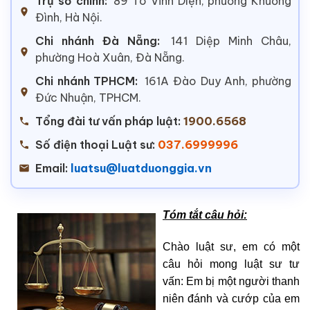
Trụ sở chính:
89 Tô Vĩnh Diện, phường Khương
Đình, Hà Nội.
Chi nhánh Đà Nẵng:
141 Diệp Minh Châu,
phường Hoà Xuân, Đà Nẵng.
Chi nhánh TPHCM:
161A Đào Duy Anh, phường
Đức Nhuận, TPHCM.
Tổng đài tư vấn pháp luật:
1900.6568
Số điện thoại Luật sư:
037.6999996
Email:
luatsu@luatduonggia.vn
Tóm tắt câu hỏi:
Chào luật sư, em có một
câu hỏi mong luật sư tư
vấn: Em bị một người thanh
niên đánh và cướp của em