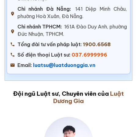
Chi nhánh Đà Nẵng:
141 Diệp Minh Châu,
phường Hoà Xuân, Đà Nẵng.
Chi nhánh TPHCM:
161A Đào Duy Anh, phường
Đức Nhuận, TPHCM.
Tổng đài tư vấn pháp luật:
1900.6568
Số điện thoại Luật sư:
037.6999996
Email:
luatsu@luatduonggia.vn
Đội ngũ Luật sư, Chuyên viên của
Luật
Dương Gia