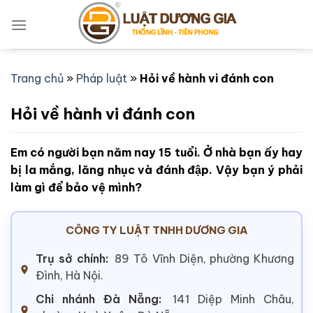
Bỏ
qua
nội
dung
Trang chủ
»
Pháp luật
»
Hỏi về hành vi đánh con
Hỏi về hành vi đánh con
Em có người bạn năm nay 15 tuổi. Ở nhà bạn ấy hay
bị la mắng, lăng nhục và đánh đập. Vậy bạn ý phải
làm gì để bảo vệ mình?
CÔNG TY LUẬT TNHH DƯƠNG GIA
Trụ sở chính:
89 Tô Vĩnh Diện, phường Khương
Đình, Hà Nội.
Chi nhánh Đà Nẵng:
141 Diệp Minh Châu,