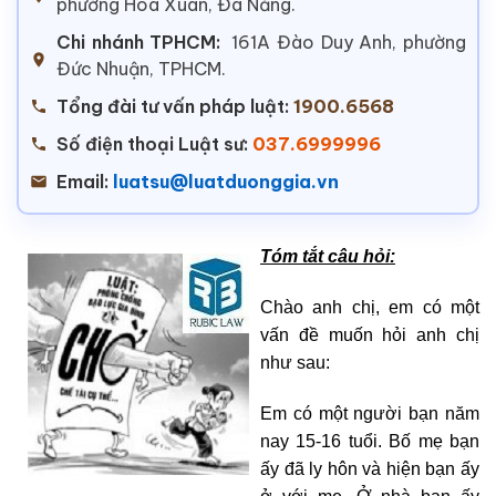
phường Hoà Xuân, Đà Nẵng.
Chi nhánh TPHCM:
161A Đào Duy Anh, phường
Đức Nhuận, TPHCM.
Tổng đài tư vấn pháp luật:
1900.6568
Số điện thoại Luật sư:
037.6999996
Email:
luatsu@luatduonggia.vn
Tóm tắt câu hỏi:
Chào anh chị, em có một
vấn đề muốn hỏi anh chị
như sau:
Em có một người bạn năm
nay 15-16 tuổi. Bố mẹ bạn
ấy đã ly hôn và hiện bạn ấy