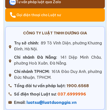
Tư vấn pháp luật qua Zalo
Gọi điện thoại cho Luật sư
CÔNG TY LUẬT TNHH DƯƠNG GIA
Trụ sở chính:
89 Tô Vĩnh Diện, phường Khương
Đình, Hà Nội.
Chi nhánh Đà Nẵng:
141 Diệp Minh Châu,
phường Hoà Xuân, Đà Nẵng.
Chi nhánh TPHCM:
161A Đào Duy Anh, phường
Đức Nhuận, TPHCM.
Tổng đài tư vấn pháp luật:
1900.6568
Số điện thoại Luật sư:
037.6999996
Email:
luatsu@luatduonggia.vn