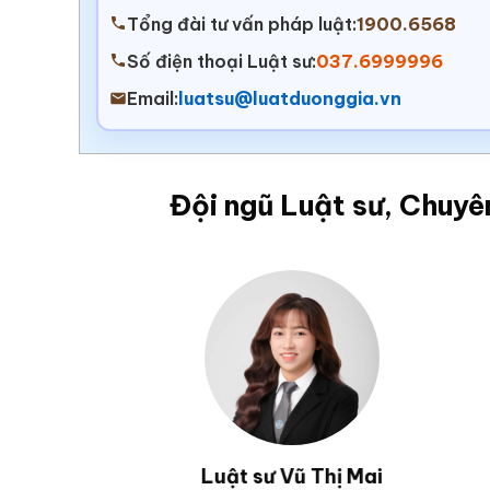
Tổng đài tư vấn pháp luật:
1900.6568
Số điện thoại Luật sư:
037.6999996
Email:
luatsu@luatduonggia.vn
Đội ngũ Luật sư, Chuyê
hắng
Luật sư Vũ Văn Huân