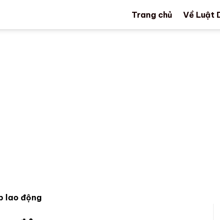
Trang chủ
Về Luật 
p lao động