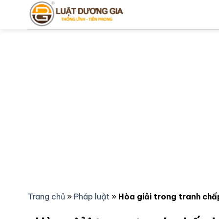
Bỏ
qua
nội
dung
Trang chủ
»
Pháp luật
»
Hòa giải trong tranh chấ