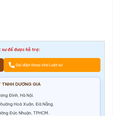
t sư để được hỗ trợ:
Gọi điện thoại cho Luật sư
 TNHH DƯƠNG GIA
ơng Đình, Hà Nội.
 phường Hoà Xuân, Đà Nẵng.
ường Đức Nhuận, TPHCM.