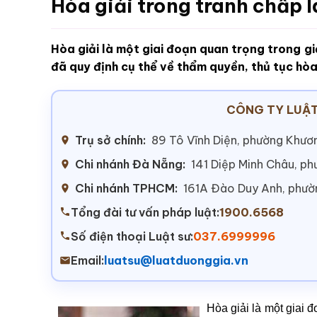
Hòa giải trong tranh chấp 
Hòa giải là một giai đoạn quan trọng trong gi
đã quy định cụ thể về thẩm quyền, thủ tục hòa
CÔNG TY LUẬT
Trụ sở chính:
89 Tô Vĩnh Diện, phường Khươn
Chi nhánh Đà Nẵng:
141 Diệp Minh Châu, p
Chi nhánh TPHCM:
161A Đào Duy Anh, phư
Tổng đài tư vấn pháp luật:
1900.6568
Số điện thoại Luật sư:
037.6999996
Email:
luatsu@luatduonggia.vn
Hòa giải là một giai đ