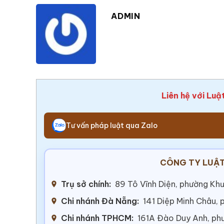
ADMIN
Liên hệ với Luậ
Tư vấn pháp luật qua Zalo
CÔNG TY LUẬT
Trụ sở chính:
89 Tô Vĩnh Diện, phường Khư
Chi nhánh Đà Nẵng:
141 Diệp Minh Châu,
Chi nhánh TPHCM:
161A Đào Duy Anh, ph