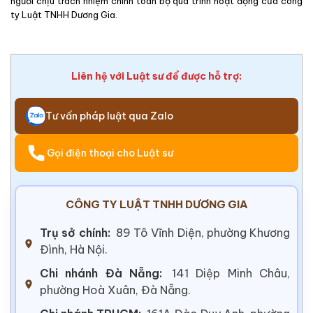
người chịu trách nhiệm chính toàn bộ quá trình hoạt động của công
ty Luật TNHH Dương Gia.
Liên hệ với Luật sư để được hỗ trợ:
Tư vấn pháp luật qua Zalo
Gọi điện thoại cho Luật sư
CÔNG TY LUẬT TNHH DƯƠNG GIA
Trụ sở chính:
89 Tô Vĩnh Diện, phường Khương
Đình, Hà Nội.
Chi nhánh Đà Nẵng:
141 Diệp Minh Châu,
phường Hoà Xuân, Đà Nẵng.