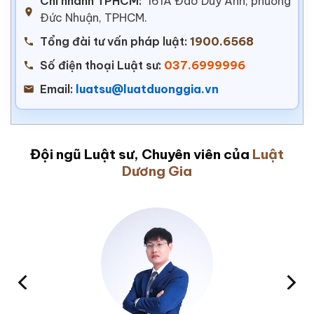
Chi nhánh TPHCM:
161A Đào Duy Anh, phường
Đức Nhuận, TPHCM.
Tổng đài tư vấn pháp luật:
1900.6568
Số điện thoại Luật sư:
037.6999996
Email:
luatsu@luatduonggia.vn
Đội ngũ Luật sư, Chuyên viên của
Luật
Dương Gia