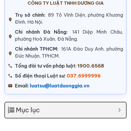
CÔNG TY LUẬT TNHH DƯƠNG GIA
Trụ sở chính:
89 Tô Vĩnh Diện, phường Khương
Đình, Hà Nội.
Chi nhánh Đà Nẵng:
141 Diệp Minh Châu,
phường Hoà Xuân, Đà Nẵng.
Chi nhánh TPHCM:
161A Đào Duy Anh, phường
Đức Nhuận, TPHCM.
Tổng đài tư vấn pháp luật:
1900.6568
Số điện thoại Luật sư:
037.6999996
Email:
luatsu@luatduonggia.vn
Mục lục